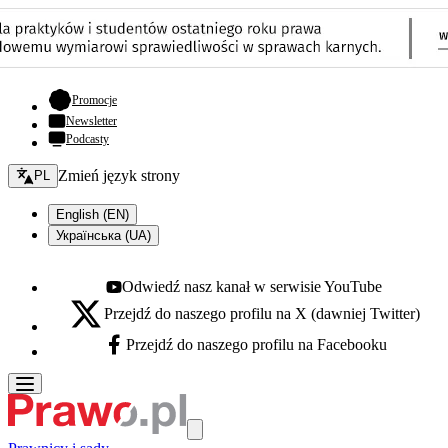
- otwiera się w nowej karcie
Promocje
Newsletter
Podcasty
Zmień język - bieżący:
Zmień język strony
PL
English (EN)
Українська (UA)
Odwiedź nasz kanał w serwisie YouTube
Youtube - otwiera się w nowej karcie
Przejdź do naszego profilu na X (dawniej Twitter)
X - otwiera się w nowej karcie
Przejdź do naszego profilu na Facebooku
Facebook - otwiera się w nowej karcie