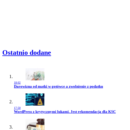
Ostatnio dodane
18:02
Przejdź do artykułu:
Darowizna od matki w gotówce a zwolnienie z podatku
17:50
Przejdź do artykułu:
WordPress z krytycznymi lukami. Jest rekomendacja dla KSC