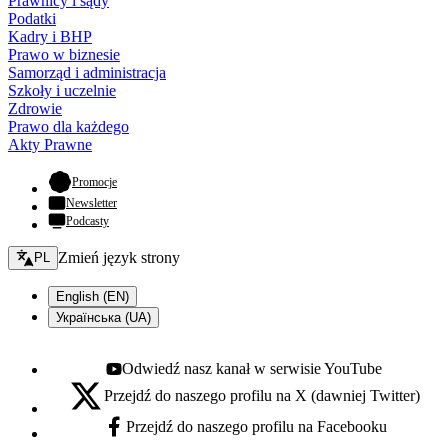
Prawnicy i sądy
Podatki
Kadry i BHP
Prawo w biznesie
Samorząd i administracja
Szkoły i uczelnie
Zdrowie
Prawo dla każdego
Akty Prawne
- otwiera się w nowej karcie
Promocje
Newsletter
Podcasty
Zmień język - bieżący:
Zmień język strony
PL
English (EN)
Українська (UA)
Odwiedź nasz kanał w serwisie YouTube
Youtube - otwiera się w nowej karcie
Przejdź do naszego profilu na X (dawniej Twitter)
X - otwiera się w nowej karcie
Przejdź do naszego profilu na Facebooku
Facebook - otwiera się w nowej karcie