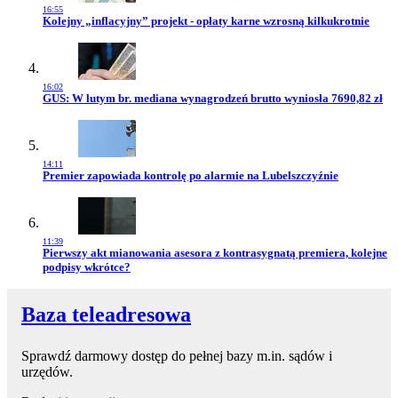
16:55
Przejdź do artykułu:
Kolejny „inflacyjny” projekt - opłaty karne wzrosną kilkukrotnie
16:02
Przejdź do artykułu:
GUS: W lutym br. mediana wynagrodzeń brutto wyniosła 7690,82 zł
14:11
Przejdź do artykułu:
Premier zapowiada kontrolę po alarmie na Lubelszczyźnie
11:39
Przejdź do artykułu:
Pierwszy akt mianowania asesora z kontrasygnatą premiera, kolejne
podpisy wkrótce?
Baza teleadresowa
Sprawdź darmowy dostęp do pełnej bazy m.in. sądów i
urzędów.