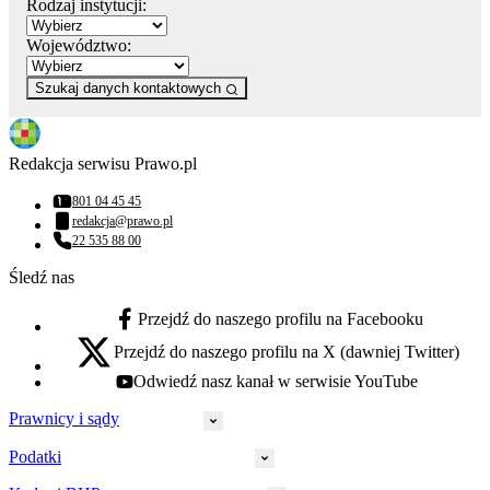
Rodzaj instytucji:
Województwo:
Szukaj danych kontaktowych
Redakcja serwisu Prawo.pl
801 04 45 45
Numer telefonu:
redakcja@prawo.pl
Adres email:
22 535 88 00
Numer telefonu:
Śledź nas
Przejdź do naszego profilu na Facebooku
facebook - otwiera się w nowej karcie
Przejdź do naszego profilu na X (dawniej Twitter)
x - otwiera się w nowej karcie
Odwiedź nasz kanał w serwisie YouTube
youtube - otwiera się w nowej karcie
Prawnicy i sądy
Podatki
Wymiar sprawiedliwości