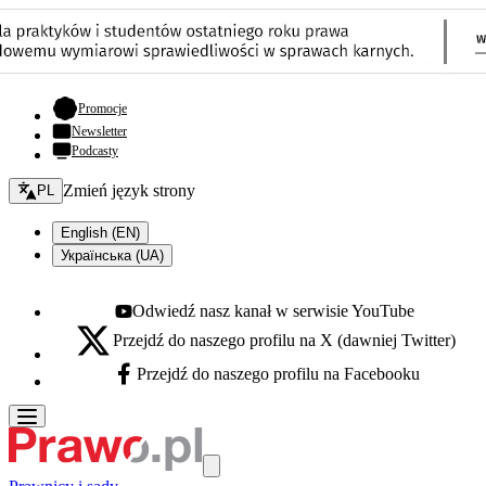
- otwiera się w nowej karcie
Promocje
Newsletter
Podcasty
Zmień język - bieżący:
Zmień język strony
PL
English (EN)
Українська (UA)
Odwiedź nasz kanał w serwisie YouTube
Youtube - otwiera się w nowej karcie
Przejdź do naszego profilu na X (dawniej Twitter)
X - otwiera się w nowej karcie
Przejdź do naszego profilu na Facebooku
Facebook - otwiera się w nowej karcie