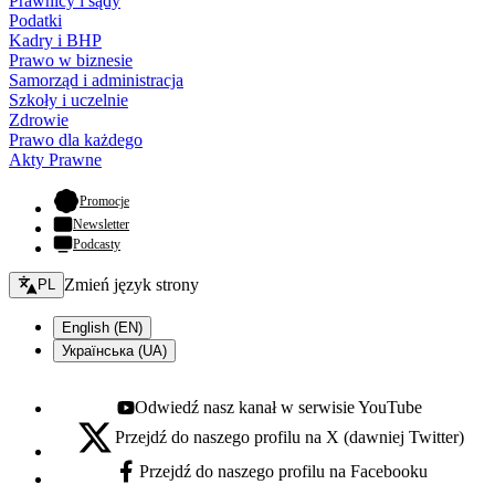
Prawnicy i sądy
Podatki
Kadry i BHP
Prawo w biznesie
Samorząd i administracja
Szkoły i uczelnie
Zdrowie
Prawo dla każdego
Akty Prawne
- otwiera się w nowej karcie
Promocje
Newsletter
Podcasty
Zmień język - bieżący:
Zmień język strony
PL
English (EN)
Українська (UA)
Odwiedź nasz kanał w serwisie YouTube
Youtube - otwiera się w nowej karcie
Przejdź do naszego profilu na X (dawniej Twitter)
X - otwiera się w nowej karcie
Przejdź do naszego profilu na Facebooku
Facebook - otwiera się w nowej karcie