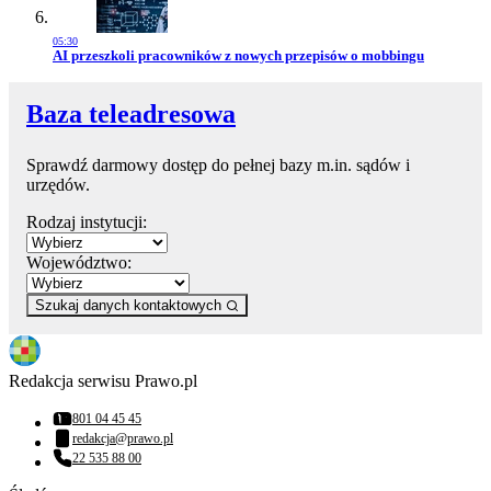
05:30
Przejdź do artykułu:
AI przeszkoli pracowników z nowych przepisów o mobbingu
Baza teleadresowa
Sprawdź darmowy dostęp do pełnej bazy m.in. sądów i
urzędów.
Rodzaj instytucji:
Województwo:
Szukaj danych kontaktowych
Redakcja serwisu Prawo.pl
801 04 45 45
Numer telefonu:
redakcja@prawo.pl
Adres email:
22 535 88 00
Numer telefonu: