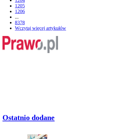
1204
1205
1206
...
8378
Wczytaj więcej artykułów
Ostatnio dodane