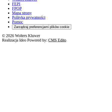
Energetyka
Wojsko
Pacjent
FEPI
ESG
Wybory
Szkoła i uczeń
FPOP
Kredyty
Turystyka
Mapa strony
Cło
Orzeczenia
Polityka prywatności
Deregulacja
RODO
Pomoc
Cyberbezpieczeństwo
Zarządzaj preferencjami plików cookie
Franczyza
Nowe technologie
© 2026 Wolters Kluwer
Prawo autorskie
Realizacja Ideo Powered by:
CMS Edito