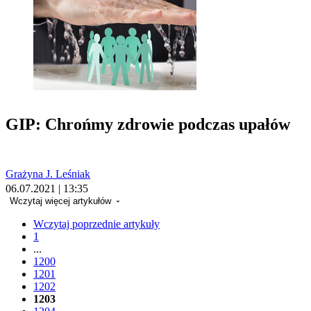
GIP: Chrońmy zdrowie podczas upałów
Grażyna J. Leśniak
06.07.2021 | 13:35
Wczytaj więcej artykułów
Wczytaj poprzednie artykuły
1
...
1200
1201
1202
1203