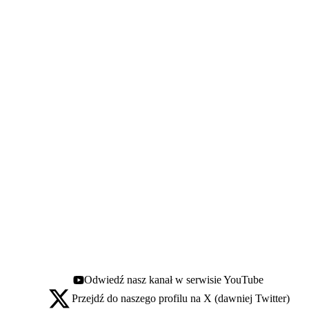
Odwiedź nasz kanał w serwisie YouTube
Youtube - otwiera się w nowej karcie
Przejdź do naszego profilu na X (dawniej Twitter)
X - otwiera się w nowej karcie