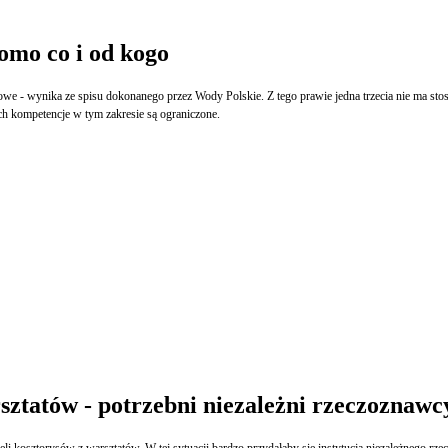
omo co i od kogo
owe - wynika ze spisu dokonanego przez Wody Polskie. Z tego prawie jedna trzecia nie ma s
ch kompetencje w tym zakresie są ograniczone.
sztatów - potrzebni niezależni rzeczoznawc
i kosztorysów z warsztatów. W tej sytuacji bardzo przydałaby się instytucja niezależnego rze