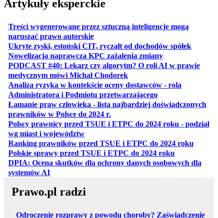
Artykuły eksperckie
Treści wygenerowane przez sztuczną inteligencje mogą
otwiera się w nowej karcie
naruszać prawo autorskie
otwiera 
Ukryte zyski, estoński CIT, ryczałt od dochodów spółek
otwiera się w no
Nowelizacja naprawcza KPC zażalenia zmiany
PODCAST #40: Lekarz czy algorytm? O roli AI w prawie
otwiera się w nowej karcie
medycznym mówi Michał Chodorek
Analiza ryzyka w kontekście oceny dostawców - rola
otwiera się w nowe
Administratora i Podmiotu przetwarzającego
Łamanie praw człowieka - lista najbardziej doświadczonych
otwiera się w nowej karcie
prawników w Polsce do 2024 r.
Polscy prawnicy przed TSUE i ETPC do 2024 roku - podział
otwiera się w nowej karcie
wg miast i województw
otwiera
Ranking prawników przed TSUE i ETPC do 2024 roku
otwiera się w
Polskie sprawy przed TSUE i ETPC do 2024 roku
DPIA: Ocena skutków dla ochrony danych osobowych dla
otwiera się w nowej karcie
systemów AI
Prawo.pl radzi
Odroczenie rozprawy z powodu choroby? Zaświadczenie