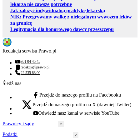
lekarza nie zawsze potrzebne
Jak założyć indywidualną praktykę lekarską
NIK: Przegrywamy walkę z nielegalnym wywozem leków
za granicę
Legitymacja dla honorowego dawcy przeszczepu
Redakcja serwisu Prawo.pl
801 04 45 45
Numer telefonu:
redakcja@prawo.pl
Adres email:
22 535 88 00
Numer telefonu:
Śledź nas
Przejdź do naszego profilu na Facebooku
facebook - otwiera się w nowej karcie
Przejdź do naszego profilu na X (dawniej Twitter)
x - otwiera się w nowej karcie
Odwiedź nasz kanał w serwisie YouTube
youtube - otwiera się w nowej karcie
Prawnicy i sądy
Podatki
Wymiar sprawiedliwości