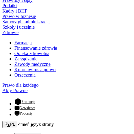
Prawnicy i sądy
Podatki
Kadry i BHP
Prawo w biznesie
Samorząd i administracja
Szkoły i uczelnie
Zdrowie
Farmacja
Finansowanie zdrowia
Opieka zdrowotna
Zarządzanie
Zawody medyczne
Koronawirus a prawo
Orzeczenia
Prawo dla każdego
Akty Prawne
- otwiera się w nowej karcie
Promocje
Newsletter
Podcasty
Zmień język - bieżący:
Zmień język strony
PL