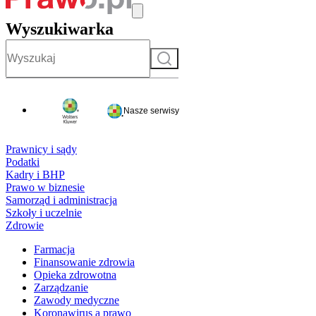
Wyszukiwarka
Szukaj
Nasze serwisy
Prawnicy i sądy
Podatki
Kadry i BHP
Prawo w biznesie
Samorząd i administracja
Szkoły i uczelnie
Zdrowie
Farmacja
Finansowanie zdrowia
Opieka zdrowotna
Zarządzanie
Zawody medyczne
Koronawirus a prawo