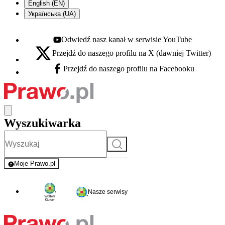
English (EN)
Українська (UA)
Odwiedź nasz kanał w serwisie YouTube
Youtube - otwiera się w nowej karcie
Przejdź do naszego profilu na X (dawniej Twitter)
X - otwiera się w nowej karcie
Przejdź do naszego profilu na Facebooku
Facebook - otwiera się w nowej karcie
Wyszukiwarka
Szukaj
Moje Prawo.pl
- rejestracja i logowanie do serwisu
Nasze serwisy