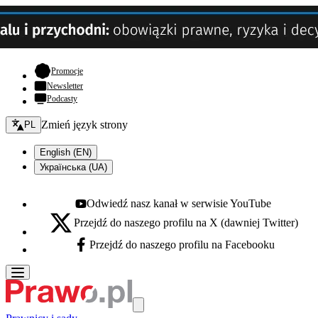
- otwiera się w nowej karcie
Promocje
Newsletter
Podcasty
Zmień język - bieżący:
Zmień język strony
PL
English (EN)
Українська (UA)
Odwiedź nasz kanał w serwisie YouTube
Youtube - otwiera się w nowej karcie
Przejdź do naszego profilu na X (dawniej Twitter)
X - otwiera się w nowej karcie
Przejdź do naszego profilu na Facebooku
Facebook - otwiera się w nowej karcie