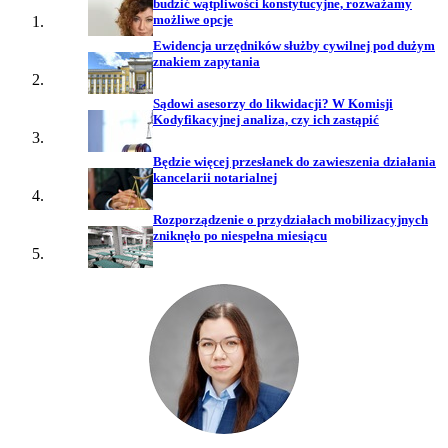
budzić wątpliwości konstytucyjne, rozważamy
możliwe opcje
Ewidencja urzędników służby cywilnej pod dużym
znakiem zapytania
Sądowi asesorzy do likwidacji? W Komisji
Kodyfikacyjnej analiza, czy ich zastąpić
Będzie więcej przesłanek do zawieszenia działania
kancelarii notarialnej
Rozporządzenie o przydziałach mobilizacyjnych
zniknęło po niespełna miesiącu