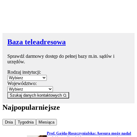
Baza teleadresowa
Sprawdź darmowy dostęp do pełnej bazy m.in. sądów i
urzędów.
Rodzaj instytucji:
Województwo:
Szukaj danych kontaktowych
Najpopularniejsze
Najpopularniejsze wiadomości z
Najpopularniejsze wiadomości z
Najpopularniejsze wiadomości z
Dnia
Tygodnia
Miesiąca
Prof. Gajda-Roszczynialska: Asesura może nadal