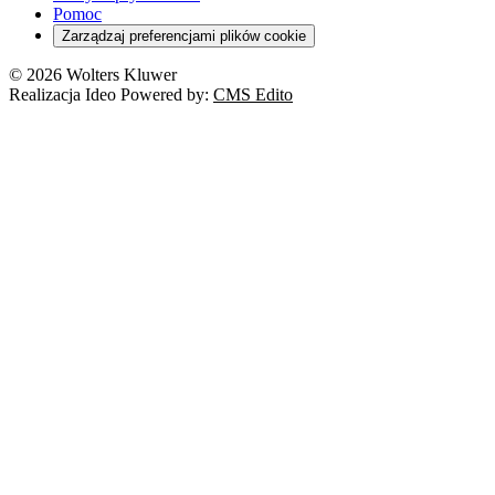
RODO
Pomoc
Cyberbezpieczeństwo
Zarządzaj preferencjami plików cookie
Franczyza
Nowe technologie
© 2026 Wolters Kluwer
Prawo autorskie
Realizacja Ideo Powered by:
CMS Edito