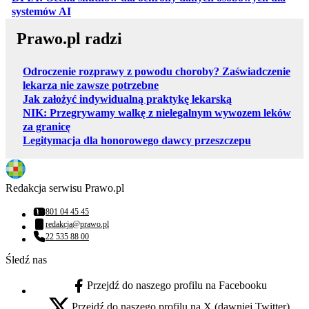
otwiera się w nowej karcie
systemów AI
Prawo.pl radzi
Odroczenie rozprawy z powodu choroby? Zaświadczenie
lekarza nie zawsze potrzebne
Jak założyć indywidualną praktykę lekarską
NIK: Przegrywamy walkę z nielegalnym wywozem leków
za granicę
Legitymacja dla honorowego dawcy przeszczepu
Redakcja serwisu Prawo.pl
801 04 45 45
Numer telefonu:
redakcja@prawo.pl
Adres email:
22 535 88 00
Numer telefonu:
Śledź nas
Przejdź do naszego profilu na Facebooku
facebook - otwiera się w nowej karcie
Przejdź do naszego profilu na X (dawniej Twitter)