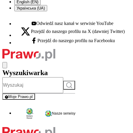
English (EN)
Українська (UA)
Odwiedź nasz kanał w serwisie YouTube
Youtube - otwiera się w nowej karcie
Przejdź do naszego profilu na X (dawniej Twitter)
X - otwiera się w nowej karcie
Przejdź do naszego profilu na Facebooku
Facebook - otwiera się w nowej karcie
Wyszukiwarka
Szukaj
Moje Prawo.pl
- rejestracja i logowanie do serwisu
Nasze serwisy