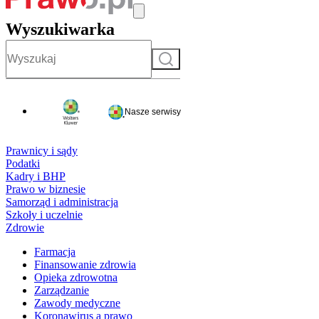
Wyszukiwarka
Szukaj
Nasze serwisy
Prawnicy i sądy
Podatki
Kadry i BHP
Prawo w biznesie
Samorząd i administracja
Szkoły i uczelnie
Zdrowie
Farmacja
Finansowanie zdrowia
Opieka zdrowotna
Zarządzanie
Zawody medyczne
Koronawirus a prawo