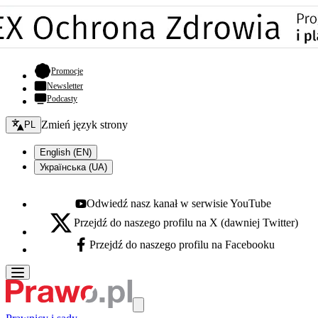
- otwiera się w nowej karcie
Promocje
Newsletter
Podcasty
Zmień język - bieżący:
Zmień język strony
PL
English (EN)
Українська (UA)
Odwiedź nasz kanał w serwisie YouTube
Youtube - otwiera się w nowej karcie
Przejdź do naszego profilu na X (dawniej Twitter)
X - otwiera się w nowej karcie
Przejdź do naszego profilu na Facebooku
Facebook - otwiera się w nowej karcie