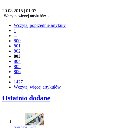
20.08.2015 | 01:07
Wczytaj więcej artykułów
Wczytaj poprzednie artykuły
1
...
800
801
802
803
804
805
806
...
1427
Wczytaj więcej artykułów
Ostatnio dodane
06.08.2026 | 11:07