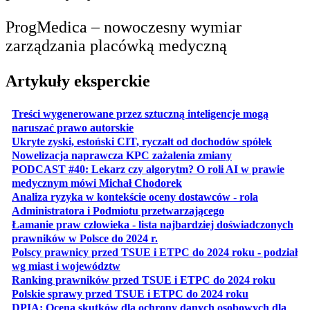
ProgMedica – nowoczesny wymiar
zarządzania placówką medyczną
Artykuły eksperckie
Treści wygenerowane przez sztuczną inteligencje mogą
otwiera się w nowej karcie
naruszać prawo autorskie
otwiera 
Ukryte zyski, estoński CIT, ryczałt od dochodów spółek
otwiera się w no
Nowelizacja naprawcza KPC zażalenia zmiany
PODCAST #40: Lekarz czy algorytm? O roli AI w prawie
otwiera się w nowej karcie
medycznym mówi Michał Chodorek
Analiza ryzyka w kontekście oceny dostawców - rola
otwiera się w nowe
Administratora i Podmiotu przetwarzającego
Łamanie praw człowieka - lista najbardziej doświadczonych
otwiera się w nowej karcie
prawników w Polsce do 2024 r.
Polscy prawnicy przed TSUE i ETPC do 2024 roku - podział
otwiera się w nowej karcie
wg miast i województw
otwiera
Ranking prawników przed TSUE i ETPC do 2024 roku
otwiera się w
Polskie sprawy przed TSUE i ETPC do 2024 roku
DPIA: Ocena skutków dla ochrony danych osobowych dla