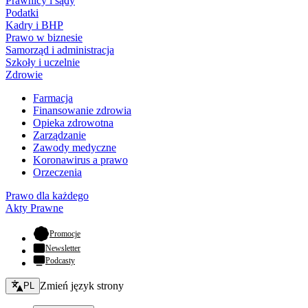
Prawnicy i sądy
Podatki
Kadry i BHP
Prawo w biznesie
Samorząd i administracja
Szkoły i uczelnie
Zdrowie
Farmacja
Finansowanie zdrowia
Opieka zdrowotna
Zarządzanie
Zawody medyczne
Koronawirus a prawo
Orzeczenia
Prawo dla każdego
Akty Prawne
- otwiera się w nowej karcie
Promocje
Newsletter
Podcasty
Zmień język - bieżący:
Zmień język strony
PL