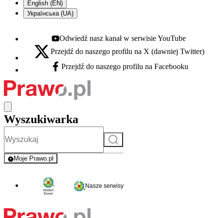
English (EN)
Українська (UA)
Odwiedź nasz kanał w serwisie YouTube
Youtube - otwiera się w nowej karcie
Przejdź do naszego profilu na X (dawniej Twitter)
X - otwiera się w nowej karcie
Przejdź do naszego profilu na Facebooku
Facebook - otwiera się w nowej karcie
Wyszukiwarka
Szukaj
Moje Prawo.pl
- rejestracja i logowanie do serwisu
Nasze serwisy