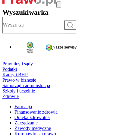
Wyszukiwarka
Szukaj
Nasze serwisy
Prawnicy i sądy
Podatki
Kadry i BHP
Prawo w biznesie
Samorząd i administracja
Szkoły i uczelnie
Zdrowie
Farmacja
Finansowanie zdrowia
Opieka zdrowotna
Zarządzanie
Zawody medyczne
Koronawirus a prawo