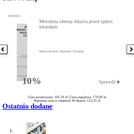
Przejdź do: Metodyka obrony lekarza przed sądem lekarskim, Marc
NOWOŚĆ
Metodyka obrony lekarza przed sądem
lekarskim
Poprzednia książka
N
Marcin Burdzik, Radosław Tymiński
10%
Sprawdź
Rabatu
Cena promocyjna: 161,10 zł |
Cena regularna: 179,00 zł
Najniższa cena w ostatnich 30 dniach: 125,31 zł
Ostatnio dodane