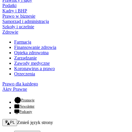
Prawnicy i sądy
Podatki
Kadry i BHP
Prawo w biznesie
Samorząd i administracja
Szkoły i uczelnie
Zdrowie
Farmacja
Finansowanie zdrowia
Opieka zdrowotna
Zarządzanie
Zawody medyczne
Koronawirus a prawo
Orzeczenia
Prawo dla każdego
Akty Prawne
- otwiera się w nowej karcie
Promocje
Newsletter
Podcasty
Zmień język - bieżący:
Zmień język strony
PL