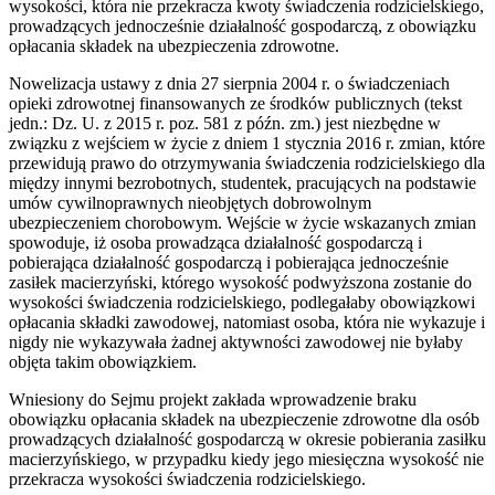
wysokości, która nie przekracza kwoty świadczenia rodzicielskiego,
prowadzących jednocześnie działalność gospodarczą, z obowiązku
opłacania składek na ubezpieczenia zdrowotne.
Nowelizacja ustawy z dnia 27 sierpnia 2004 r. o świadczeniach
opieki zdrowotnej finansowanych ze środków publicznych (tekst
jedn.: Dz. U. z 2015 r. poz. 581 z późn. zm.) jest niezbędne w
związku z wejściem w życie z dniem 1 stycznia 2016 r. zmian, które
przewidują prawo do otrzymywania świadczenia rodzicielskiego dla
między innymi bezrobotnych, studentek, pracujących na podstawie
umów cywilnoprawnych nieobjętych dobrowolnym
ubezpieczeniem chorobowym. Wejście w życie wskazanych zmian
spowoduje, iż osoba prowadząca działalność gospodarczą i
pobierająca działalność gospodarczą i pobierająca jednocześnie
zasiłek macierzyński, którego wysokość podwyższona zostanie do
wysokości świadczenia rodzicielskiego, podlegałaby obowiązkowi
opłacania składki zawodowej, natomiast osoba, która nie wykazuje i
nigdy nie wykazywała żadnej aktywności zawodowej nie byłaby
objęta takim obowiązkiem.
Wniesiony do Sejmu projekt zakłada wprowadzenie braku
obowiązku opłacania składek na ubezpieczenie zdrowotne dla osób
prowadzących działalność gospodarczą w okresie pobierania zasiłku
macierzyńskiego, w przypadku kiedy jego miesięczna wysokość nie
przekracza wysokości świadczenia rodzicielskiego.