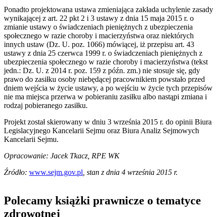
Ponadto projektowana ustawa zmieniająca zakłada uchylenie zasady
wynikającej z art. 22 pkt 2 i 3 ustawy z dnia 15 maja 2015 r. o
zmianie ustawy o świadczeniach pieniężnych z ubezpieczenia
społecznego w razie choroby i macierzyństwa oraz niektórych
innych ustaw (Dz. U. poz. 1066) mówiącej, iż przepisu art. 43
ustawy z dnia 25 czerwca 1999 r. o świadczeniach pieniężnych z
ubezpieczenia społecznego w razie choroby i macierzyństwa (tekst
jedn.: Dz. U. z 2014 r. poz. 159 z późn. zm.) nie stosuje się, gdy
prawo do zasiłku osoby niebędącej pracownikiem powstało przed
dniem wejścia w życie ustawy, a po wejściu w życie tych przepisów
nie ma miejsca przerwa w pobieraniu zasiłku albo nastąpi zmiana i
rodzaj pobieranego zasiłku.
Projekt został skierowany w dniu 3 września 2015 r. do opinii Biura
Legislacyjnego Kancelarii Sejmu oraz Biura Analiz Sejmowych
Kancelarii Sejmu.
Opracowanie: Jacek Tkacz
,
RPE WK
Źródło:
www.sejm.gov.pl
, stan z dnia 4 września 2015 r.
Polecamy książki prawnicze o tematyce
zdrowotnej