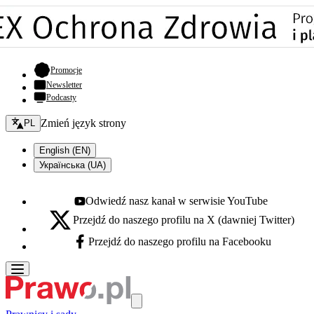
- otwiera się w nowej karcie
Promocje
Newsletter
Podcasty
Zmień język - bieżący:
Zmień język strony
PL
English (EN)
Українська (UA)
Odwiedź nasz kanał w serwisie YouTube
Youtube - otwiera się w nowej karcie
Przejdź do naszego profilu na X (dawniej Twitter)
X - otwiera się w nowej karcie
Przejdź do naszego profilu na Facebooku
Facebook - otwiera się w nowej karcie