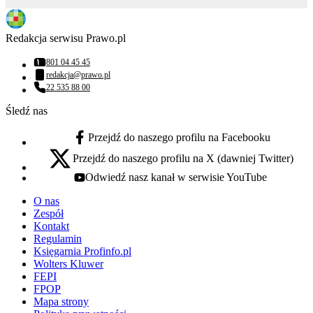
Redakcja serwisu Prawo.pl
801 04 45 45
Numer telefonu:
redakcja@prawo.pl
Adres email:
22 535 88 00
Numer telefonu:
Śledź nas
Przejdź do naszego profilu na Facebooku
facebook - otwiera się w nowej karcie
Przejdź do naszego profilu na X (dawniej Twitter)
x - otwiera się w nowej karcie
Odwiedź nasz kanał w serwisie YouTube
youtube - otwiera się w nowej karcie
O nas
Zespół
Kontakt
Regulamin
Księgarnia Profinfo.pl
Wolters Kluwer
FEPI
FPOP
Mapa strony