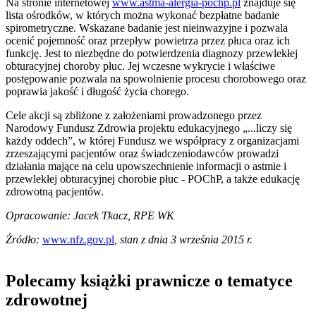
Na stronie internetowej
www.astma-alergia-pochp.pl
znajduje się
lista ośrodków, w których można wykonać bezpłatne badanie
spirometryczne. Wskazane badanie jest nieinwazyjne i pozwala
ocenić pojemność oraz przepływ powietrza przez płuca oraz ich
funkcję. Jest to niezbędne do potwierdzenia diagnozy przewlekłej
obturacyjnej choroby płuc. Jej wczesne wykrycie i właściwe
postępowanie pozwala na spowolnienie procesu chorobowego oraz
poprawia jakość i długość życia chorego.
Cele akcji są zbliżone z założeniami prowadzonego przez
Narodowy Fundusz Zdrowia projektu edukacyjnego „...liczy się
każdy oddech”, w której Fundusz we współpracy z organizacjami
zrzeszającymi pacjentów oraz świadczeniodawców prowadzi
działania mające na celu upowszechnienie informacji o astmie i
przewlekłej obturacyjnej chorobie płuc - POChP, a także edukację
zdrowotną pacjentów.
Opracowanie: Jacek Tkacz, RPE WK
Źródło:
www.nfz.gov.pl
, stan z dnia 3 września 2015 r.
Polecamy książki prawnicze o tematyce
zdrowotnej