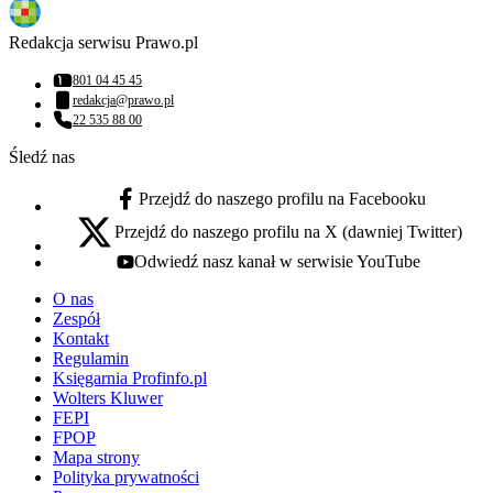
Redakcja serwisu Prawo.pl
801 04 45 45
Numer telefonu:
redakcja@prawo.pl
Adres email:
22 535 88 00
Numer telefonu:
Śledź nas
Przejdź do naszego profilu na Facebooku
facebook - otwiera się w nowej karcie
Przejdź do naszego profilu na X (dawniej Twitter)
x - otwiera się w nowej karcie
Odwiedź nasz kanał w serwisie YouTube
youtube - otwiera się w nowej karcie
O nas
Zespół
Kontakt
Regulamin
Księgarnia Profinfo.pl
Wolters Kluwer
FEPI
FPOP
Mapa strony
Polityka prywatności