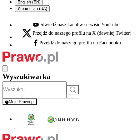
English (EN)
Українська (UA)
Odwiedź nasz kanał w serwisie YouTube
Youtube - otwiera się w nowej karcie
Przejdź do naszego profilu na X (dawniej Twitter)
X - otwiera się w nowej karcie
Przejdź do naszego profilu na Facebooku
Facebook - otwiera się w nowej karcie
Wyszukiwarka
Szukaj
Moje Prawo.pl
- rejestracja i logowanie do serwisu
Nasze serwisy