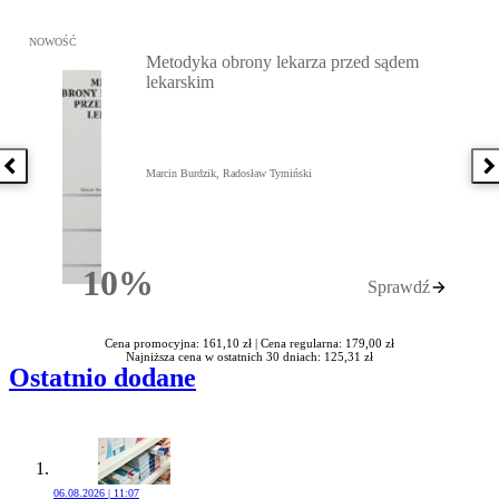
Przejdź do: Metodyka obrony lekarza przed sądem lekarskim, Marc
NOWOŚĆ
Metodyka obrony lekarza przed sądem
lekarskim
Poprzednia książka
N
Marcin Burdzik, Radosław Tymiński
10%
Sprawdź
Rabatu
Cena promocyjna: 161,10 zł |
Cena regularna: 179,00 zł
Najniższa cena w ostatnich 30 dniach: 125,31 zł
Ostatnio dodane
06.08.2026 | 11:07