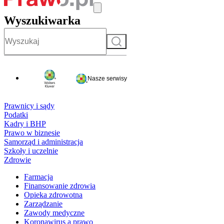
Wyszukiwarka
Szukaj
Nasze serwisy
Prawnicy i sądy
Podatki
Kadry i BHP
Prawo w biznesie
Samorząd i administracja
Szkoły i uczelnie
Zdrowie
Farmacja
Finansowanie zdrowia
Opieka zdrowotna
Zarządzanie
Zawody medyczne
Koronawirus a prawo