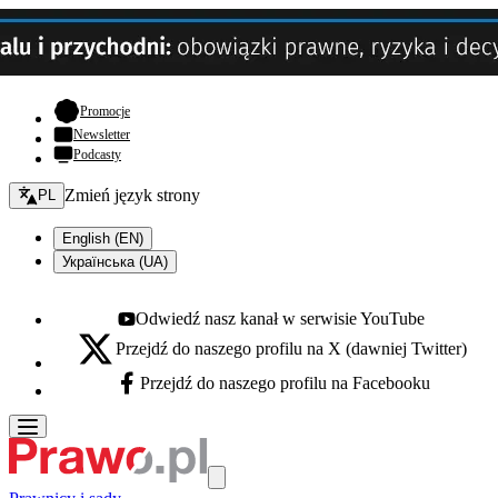
- otwiera się w nowej karcie
Promocje
Newsletter
Podcasty
Zmień język - bieżący:
Zmień język strony
PL
English (EN)
Українська (UA)
Odwiedź nasz kanał w serwisie YouTube
Youtube - otwiera się w nowej karcie
Przejdź do naszego profilu na X (dawniej Twitter)
X - otwiera się w nowej karcie
Przejdź do naszego profilu na Facebooku
Facebook - otwiera się w nowej karcie