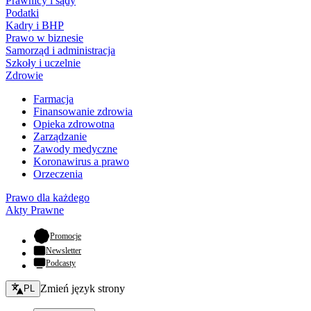
Prawnicy i sądy
Podatki
Kadry i BHP
Prawo w biznesie
Samorząd i administracja
Szkoły i uczelnie
Zdrowie
Farmacja
Finansowanie zdrowia
Opieka zdrowotna
Zarządzanie
Zawody medyczne
Koronawirus a prawo
Orzeczenia
Prawo dla każdego
Akty Prawne
- otwiera się w nowej karcie
Promocje
Newsletter
Podcasty
Zmień język - bieżący:
Zmień język strony
PL