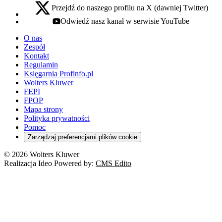
Przejdź do naszego profilu na X (dawniej Twitter)
x - otwiera się w nowej karcie
Odwiedź nasz kanał w serwisie YouTube
youtube - otwiera się w nowej karcie
O nas
Zespół
Kontakt
Regulamin
Księgarnia Profinfo.pl
Wolters Kluwer
FEPI
FPOP
Mapa strony
Polityka prywatności
Pomoc
Zarządzaj preferencjami plików cookie
© 2026 Wolters Kluwer
Realizacja Ideo Powered by:
CMS Edito