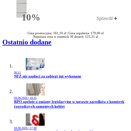
10%
Sprawdź
Rabatu
Cena promocyjna: 161,10 zł |
Cena regularna: 179,00 zł
Najniższa cena w ostatnich 30 dniach: 125,31 zł
Ostatnio dodane
06:11
Przejdź do artykułu:
NFZ nie zapłaci za zabiegi już wykonane
04.08.2026 | 18:35
Przejdź do artykułu:
RPO apeluje o zmiany legislacyjne w sprawie zarodków z komórek
rozrodczych samotnych kobiet
04.08.2026 | 17:48