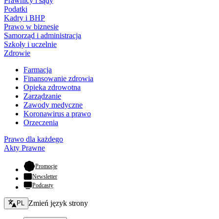
Prawnicy i sądy
Podatki
Kadry i BHP
Prawo w biznesie
Samorząd i administracja
Szkoły i uczelnie
Zdrowie
Farmacja
Finansowanie zdrowia
Opieka zdrowotna
Zarządzanie
Zawody medyczne
Koronawirus a prawo
Orzeczenia
Prawo dla każdego
Akty Prawne
- otwiera się w nowej karcie
Promocje
Newsletter
Podcasty
Zmień język - bieżący:
Zmień język strony
PL