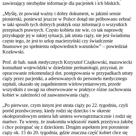
zawierający niezbędne informacje dla pacjentek i ich bliskich.
„Myślę, że powstał ważny i dobry dokument, w jakimś sensie
pionierski, ponieważ jeszcze w Polsce dotąd nie próbowano zebrać
w taki sposób tych dobrych praktyk oraz informacji o wszystkich
przepisach prawnych. Często kobieta nie wie, co tak naprawdę
przysługuje jej w takiej sytuacji, jak utrata ciąży, nie jest świadoma
często tego, że jest to urlop macierzyński czy świadczenie
finansowe po spełnieniu odpowiednich warunków” – powiedział
Kozłowski.
Prof. dr hab. nauk medycznych Krzysztof Czajkowski, mazowiecki
konsultant wojewódzki w dziedzinie perinatologii, przyznał, że
opracowanie rekomendacji dot. postępowania w przypadkach utraty
ciąży przez pacjentki, a adresowanych do personelu medycznego
szpitali, okazało się zagadnieniem wielowymiarowym, przede
wszystkim z uwagi na obserwowane w praktyce różne zachowania
kobiet w zależności od zaawansowania ciąży.
„Po pierwsze, czym innym jest utrata ciąży po 22. tygodniu, czyli
poród przedwczesny, kiedy rodzi się dziecko i w okresie
okołoporodowym umiera lub umiera wewnątrzmacicznie i rodzi się
martwe. Tu wiemy, że znakomita większość matek przeżywa żałobę
i chce pożegnać się z dzieckiem. Drugim aspektem jest poronienie
ciąży ok. 15 do 20. tygodnia, gdzie znaczna część kobiet chce się