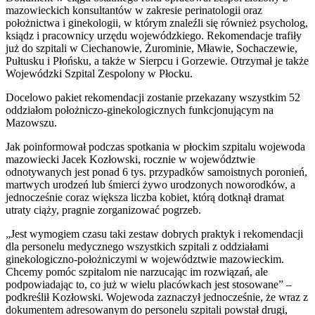
mazowieckich konsultantów w zakresie perinatologii oraz
położnictwa i ginekologii, w którym znaleźli się również psycholog,
ksiądz i pracownicy urzędu wojewódzkiego. Rekomendacje trafiły
już do szpitali w Ciechanowie, Żurominie, Mławie, Sochaczewie,
Pułtusku i Płońsku, a także w Sierpcu i Gorzewie. Otrzymał je także
Wojewódzki Szpital Zespolony w Płocku.
Docelowo pakiet rekomendacji zostanie przekazany wszystkim 52
oddziałom położniczo-ginekologicznych funkcjonującym na
Mazowszu.
Jak poinformował podczas spotkania w płockim szpitalu wojewoda
mazowiecki Jacek Kozłowski, rocznie w województwie
odnotywanych jest ponad 6 tys. przypadków samoistnych poronień,
martwych urodzeń lub śmierci żywo urodzonych noworodków, a
jednocześnie coraz większa liczba kobiet, którą dotknął dramat
utraty ciąży, pragnie zorganizować pogrzeb.
„Jest wymogiem czasu taki zestaw dobrych praktyk i rekomendacji
dla personelu medycznego wszystkich szpitali z oddziałami
ginekologiczno-położniczymi w województwie mazowieckim.
Chcemy pomóc szpitalom nie narzucając im rozwiązań, ale
podpowiadając to, co już w wielu placówkach jest stosowane” –
podkreślił Kozłowski. Wojewoda zaznaczył jednocześnie, że wraz z
dokumentem adresowanym do personelu szpitali powstał drugi,