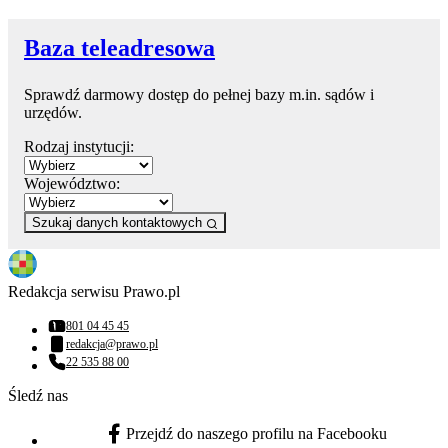
Baza teleadresowa
Sprawdź darmowy dostęp do pełnej bazy m.in. sądów i
urzędów.
Rodzaj instytucji:
Województwo:
Szukaj danych kontaktowych
Redakcja serwisu Prawo.pl
801 04 45 45
Numer telefonu:
redakcja@prawo.pl
Adres email:
22 535 88 00
Numer telefonu:
Śledź nas
Przejdź do naszego profilu na Facebooku
facebook - otwiera się w nowej karcie