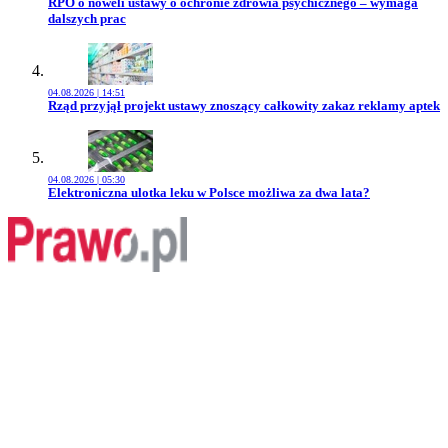
Przejdź do artykułu:
RPO o noweli ustawy o ochronie zdrowia psychicznego – wymaga
dalszych prac
04.08.2026 | 14:51
Przejdź do artykułu:
Rząd przyjął projekt ustawy znoszący całkowity zakaz reklamy aptek
04.08.2026 | 05:30
Przejdź do artykułu:
Elektroniczna ulotka leku w Polsce możliwa za dwa lata?