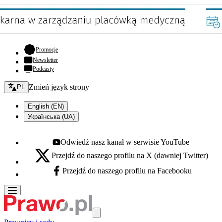
- otwiera się w nowej karcie
Promocje
Newsletter
Podcasty
Zmień język - bieżący:
Zmień język strony
PL
English (EN)
Українська (UA)
Odwiedź nasz kanał w serwisie YouTube
Youtube - otwiera się w nowej karcie
Przejdź do naszego profilu na X (dawniej Twitter)
X - otwiera się w nowej karcie
Przejdź do naszego profilu na Facebooku
Facebook - otwiera się w nowej karcie