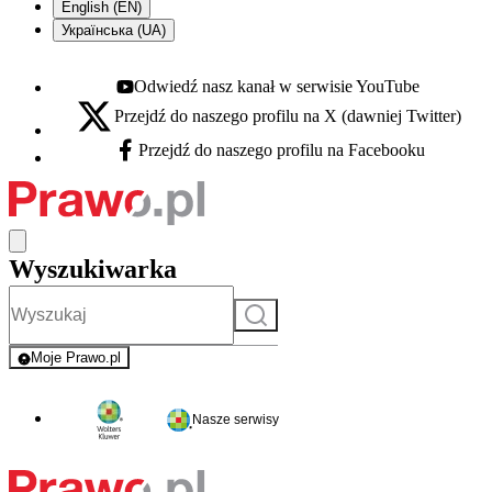
English (EN)
Українська (UA)
Odwiedź nasz kanał w serwisie YouTube
Youtube - otwiera się w nowej karcie
Przejdź do naszego profilu na X (dawniej Twitter)
X - otwiera się w nowej karcie
Przejdź do naszego profilu na Facebooku
Facebook - otwiera się w nowej karcie
Wyszukiwarka
Szukaj
Moje Prawo.pl
- rejestracja i logowanie do serwisu
Nasze serwisy