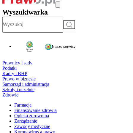
Wyszukiwarka
Szukaj
Nasze serwisy
Prawnicy i sądy
Podatki
Kadry i BHP
Prawo w biznesie
Samorząd i administracja
Szkoły i uczelnie
Zdrowie
Farmacja
Finansowanie zdrowia
Opieka zdrowotna
Zarządzanie
Zawody medyczne
Koronawirus a prawo