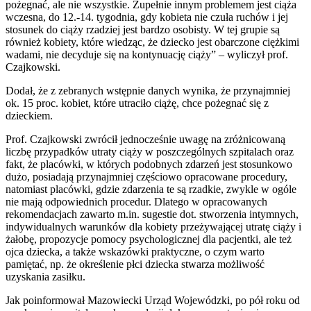
pożegnać, ale nie wszystkie. Zupełnie innym problemem jest ciąża
wczesna, do 12.-14. tygodnia, gdy kobieta nie czuła ruchów i jej
stosunek do ciąży rzadziej jest bardzo osobisty. W tej grupie są
również kobiety, które wiedząc, że dziecko jest obarczone ciężkimi
wadami, nie decyduje się na kontynuację ciąży” – wyliczył prof.
Czajkowski.
Dodał, że z zebranych wstępnie danych wynika, że przynajmniej
ok. 15 proc. kobiet, które utraciło ciążę, chce pożegnać się z
dzieckiem.
Prof. Czajkowski zwrócił jednocześnie uwagę na zróżnicowaną
liczbę przypadków utraty ciąży w poszczególnych szpitalach oraz
fakt, że placówki, w których podobnych zdarzeń jest stosunkowo
dużo, posiadają przynajmniej częściowo opracowane procedury,
natomiast placówki, gdzie zdarzenia te są rzadkie, zwykle w ogóle
nie mają odpowiednich procedur. Dlatego w opracowanych
rekomendacjach zawarto m.in. sugestie dot. stworzenia intymnych,
indywidualnych warunków dla kobiety przeżywającej utratę ciąży i
żałobę, propozycje pomocy psychologicznej dla pacjentki, ale też
ojca dziecka, a także wskazówki praktyczne, o czym warto
pamiętać, np. że określenie płci dziecka stwarza możliwość
uzyskania zasiłku.
Jak poinformował Mazowiecki Urząd Wojewódzki, po pół roku od