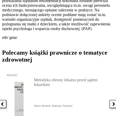
przekazania szpitalom rekomendacji dokonana zostanie pierwsza
ocena ich funkcjonowania, uwzględniająca m.in. uwagi personelu
medycznego, stosującego opisane zalecenia w praktyce. Na
podstawie dołączonej ankiety ocenie poddane mają zostać m.in.
warunki organizacyjne szpitali, dostępność pomieszczeń do
pożegnania się matki z dzieckiem, a także możliwość zapewnienia
opieki psychologa i wsparcia osoby duchownej. (PAP)
mb/ gma/
Polecamy książki prawnicze o tematyce
zdrowotnej
Przejdź do: Metodyka obrony lekarza przed sądem lekarskim, Marc
NOWOŚĆ
Metodyka obrony lekarza przed sądem
lekarskim
Poprzednia książka
N
Marcin Burdzik, Radosław Tymiński