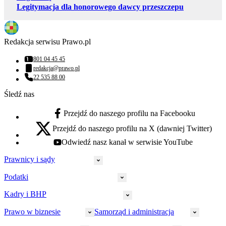
Legitymacja dla honorowego dawcy przeszczepu
Redakcja serwisu Prawo.pl
801 04 45 45
Numer telefonu:
redakcja@prawo.pl
Adres email:
22 535 88 00
Numer telefonu:
Śledź nas
Przejdź do naszego profilu na Facebooku
facebook - otwiera się w nowej karcie
Przejdź do naszego profilu na X (dawniej Twitter)
x - otwiera się w nowej karcie
Odwiedź nasz kanał w serwisie YouTube
youtube - otwiera się w nowej karcie
Prawnicy i sądy
Podatki
Wymiar sprawiedliwości
Prawnicy
Kadry i BHP
PIT
Prokuratura
CIT
Prawo w biznesie
Samorząd i administracja
Policja
Prawo pracy
VAT
Rynek