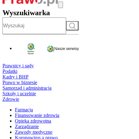
Wyszukiwarka
Szukaj
Nasze serwisy
Prawnicy i sądy
Podatki
Kadry i BHP
Prawo w biznesie
Samorząd i administracja
Szkoły i uczelnie
Zdrowie
Farmacja
Finansowanie zdrowia
Opieka zdrowotna
Zarządzanie
Zawody medyczne
Koronawirus a prawo