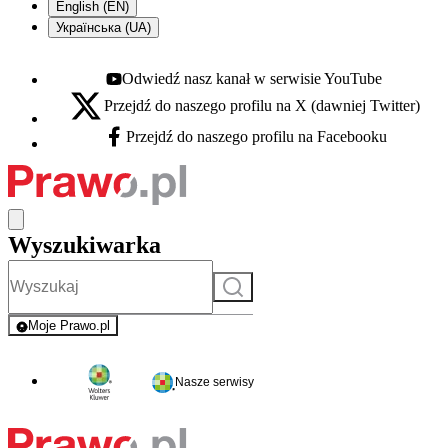
English (EN)
Українська (UA)
Odwiedź nasz kanał w serwisie YouTube
Youtube - otwiera się w nowej karcie
Przejdź do naszego profilu na X (dawniej Twitter)
X - otwiera się w nowej karcie
Przejdź do naszego profilu na Facebooku
Facebook - otwiera się w nowej karcie
Wyszukiwarka
Szukaj
Moje Prawo.pl
- rejestracja i logowanie do serwisu
Nasze serwisy