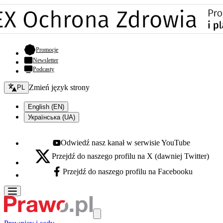
- otwiera się w nowej karcie
Promocje
Newsletter
Podcasty
Zmień język - bieżący:
Zmień język strony
PL
English (EN)
Українська (UA)
Odwiedź nasz kanał w serwisie YouTube
Youtube - otwiera się w nowej karcie
Przejdź do naszego profilu na X (dawniej Twitter)
X - otwiera się w nowej karcie
Przejdź do naszego profilu na Facebooku
Facebook - otwiera się w nowej karcie