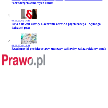
rozrodczych samotnych kobiet
04.08.2026 | 17:48
Przejdź do artykułu:
RPO o noweli ustawy o ochronie zdrowia psychicznego – wymaga
dalszych prac
04.08.2026 | 14:51
Przejdź do artykułu:
Rząd przyjął projekt ustawy znoszący całkowity zakaz reklamy aptek