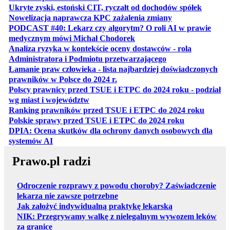
otwiera 
Ukryte zyski, estoński CIT, ryczałt od dochodów spółek
otwiera się w no
Nowelizacja naprawcza KPC zażalenia zmiany
PODCAST #40: Lekarz czy algorytm? O roli AI w prawie
otwiera się w nowej karcie
medycznym mówi Michał Chodorek
Analiza ryzyka w kontekście oceny dostawców - rola
otwiera się w nowe
Administratora i Podmiotu przetwarzającego
Łamanie praw człowieka - lista najbardziej doświadczonych
otwiera się w nowej karcie
prawników w Polsce do 2024 r.
Polscy prawnicy przed TSUE i ETPC do 2024 roku - podział
otwiera się w nowej karcie
wg miast i województw
otwiera
Ranking prawników przed TSUE i ETPC do 2024 roku
otwiera się w
Polskie sprawy przed TSUE i ETPC do 2024 roku
DPIA: Ocena skutków dla ochrony danych osobowych dla
otwiera się w nowej karcie
systemów AI
Prawo.pl radzi
Odroczenie rozprawy z powodu choroby? Zaświadczenie
lekarza nie zawsze potrzebne
Jak założyć indywidualną praktykę lekarską
NIK: Przegrywamy walkę z nielegalnym wywozem leków
za granicę