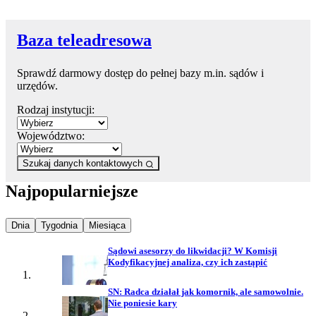
Baza teleadresowa
Sprawdź darmowy dostęp do pełnej bazy m.in. sądów i
urzędów.
Rodzaj instytucji:
Województwo:
Szukaj danych kontaktowych
Najpopularniejsze
Najpopularniejsze wiadomości z
Najpopularniejsze wiadomości z
Najpopularniejsze wiadomości z
Dnia
Tygodnia
Miesiąca
Sądowi asesorzy do likwidacji? W Komisji
Kodyfikacyjnej analiza, czy ich zastąpić
SN: Radca działał jak komornik, ale samowolnie.
Nie poniesie kary