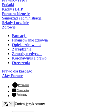
Prawnicy i sądy
Podatki
Kadry i BHP
Prawo w biznesie
Samorząd i administracja
Szkoły i uczelnie
Zdrowie
Farmacja
Finansowanie zdrowia
Opieka zdrowotna
Zarządzanie
Zawody medyczne
Koronawirus a prawo
Orzeczenia
Prawo dla każdego
Akty Prawne
- otwiera się w nowej karcie
Promocje
Newsletter
Podcasty
Zmień język - bieżący:
Zmień język strony
PL