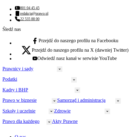
801 04 45 45
Numer telefonu:
redakcja@prawo.pl
Adres email:
22 535 88 00
Numer telefonu:
Śledź nas
Przejdź do naszego profilu na Facebooku
facebook - otwiera się w nowej karcie
Przejdź do naszego profilu na X (dawniej Twitter)
x - otwiera się w nowej karcie
Odwiedź nasz kanał w serwisie YouTube
youtube - otwiera się w nowej karcie
Prawnicy i sądy
Podatki
Wymiar sprawiedliwości
Prawnicy
Kadry i BHP
PIT
Prokuratura
CIT
Prawo w biznesie
Samorząd i administracja
Policja
Prawo pracy
VAT
Rynek
HR
Szkoły i uczelnie
Zdrowie
Akcyza
Strefa aplikanta
Prawo gospodarcze
Samorząd terytorialny
BHP
Ordynacja
LegalTech
Małe i średnie firmy
Bezpieczeństwo publiczne
Prawo dla każdego
Akty Prawne
Ubezpieczenia społeczne
Rachunkowość
Sędziowie
Kadry w oświacie
Farmacja
Spółki
Administracja publiczna
PPK
Doradca podatkowy
E-doręczenia
Zarządzanie oświatą
Finansowanie zdrowia
Finanse
Finanse samorządów
Rynek pracy
Finanse publiczne
Prawo na Oko
Prawo cywilne
O nas