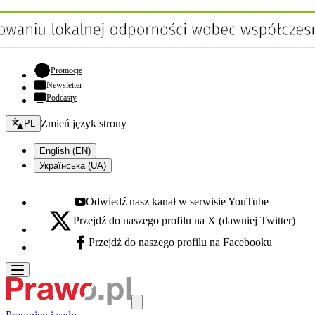
- otwiera się w nowej karcie
Promocje
Newsletter
Podcasty
Zmień język - bieżący:
Zmień język strony
PL
English (EN)
Українська (UA)
Odwiedź nasz kanał w serwisie YouTube
Youtube - otwiera się w nowej karcie
Przejdź do naszego profilu na X (dawniej Twitter)
X - otwiera się w nowej karcie
Przejdź do naszego profilu na Facebooku
Facebook - otwiera się w nowej karcie