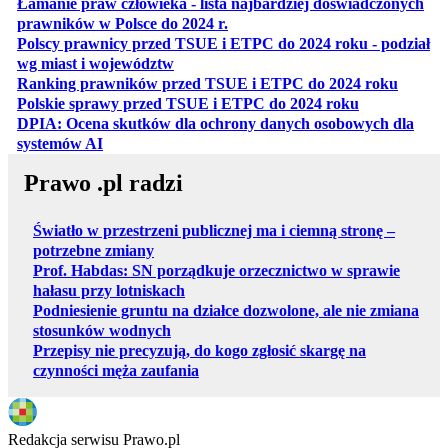
Łamanie praw człowieka - lista najbardziej doświadczonych
otwiera się w nowej karcie
prawników w Polsce do 2024 r.
Polscy prawnicy przed TSUE i ETPC do 2024 roku - podział
otwiera się w nowej karcie
wg miast i województw
otwiera
Ranking prawników przed TSUE i ETPC do 2024 roku
otwiera się w
Polskie sprawy przed TSUE i ETPC do 2024 roku
DPIA: Ocena skutków dla ochrony danych osobowych dla
otwiera się w nowej karcie
systemów AI
Prawo .pl radzi
Światło w przestrzeni publicznej ma i ciemną stronę –
potrzebne zmiany
Prof. Habdas: SN porządkuje orzecznictwo w sprawie
hałasu przy lotniskach
Podniesienie gruntu na działce dozwolone, ale nie zmiana
stosunków wodnych
Przepisy nie precyzują, do kogo zgłosić skargę na
czynności męża zaufania
Redakcja serwisu Prawo.pl