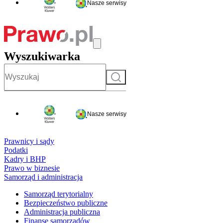
Nasze serwisy
Wyszukiwarka
Szukaj
Nasze serwisy
Prawnicy i sądy
Podatki
Kadry i BHP
Prawo w biznesie
Samorząd i administracja
Samorząd terytorialny
Bezpieczeństwo publiczne
Administracja publiczna
Finanse samorządów