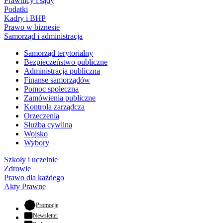
Prawnicy i sądy
Podatki
Kadry i BHP
Prawo w biznesie
Samorząd i administracja
Samorząd terytorialny
Bezpieczeństwo publiczne
Administracja publiczna
Finanse samorządów
Pomoc społeczna
Zamówienia publiczne
Kontrola zarządcza
Orzeczenia
Służba cywilna
Wojsko
Wybory
Szkoły i uczelnie
Zdrowie
Prawo dla każdego
Akty Prawne
- otwiera się w nowej karcie
Promocje
Newsletter