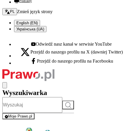
Podcasty
Zmień język - bieżący:
Zmień język strony
PL
English (EN)
Українська (UA)
Odwiedź nasz kanał w serwisie YouTube
Youtube - otwiera się w nowej karcie
Przejdź do naszego profilu na X (dawniej Twitter)
X - otwiera się w nowej karcie
Przejdź do naszego profilu na Facebooku
Facebook - otwiera się w nowej karcie
Wyszukiwarka
Szukaj
Moje Prawo.pl
- rejestracja i logowanie do serwisu