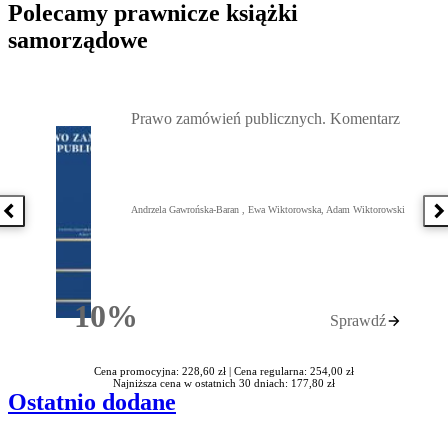
Polecamy prawnicze książki
samorządowe
Przejdź do: Prawo zamówień publicznych. Komentarz, Andrzela G
Prawo zamówień publicznych. Komentarz
Andrzela Gawrońska-Baran , Ewa Wiktorowska, Adam Wiktorowski
Poprzednia książka
N
10%
Sprawdź
Rabatu
Cena promocyjna: 228,60 zł |
Cena regularna: 254,00 zł
Najniższa cena w ostatnich 30 dniach: 177,80 zł
Ostatnio dodane