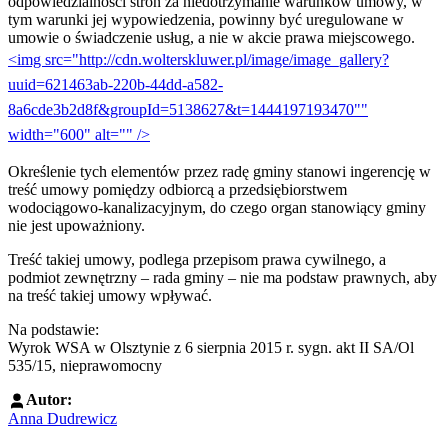
odpowiedzialności stron za niedotrzymanie warunków umowy, w
tym warunki jej wypowiedzenia, powinny być uregulowane w
umowie o świadczenie usług, a nie w akcie prawa miejscowego.
<img src="http://cdn.wolterskluwer.pl/image/image_gallery?
uuid=621463ab-220b-44dd-a582-
8a6cde3b2d8f&groupId=5138627&t=1444197193470""
width="600" alt="" />
Określenie tych elementów przez radę gminy stanowi ingerencję w
treść umowy pomiędzy odbiorcą a przedsiębiorstwem
wodociągowo-kanalizacyjnym, do czego organ stanowiący gminy
nie jest upoważniony.
Treść takiej umowy, podlega przepisom prawa cywilnego, a
podmiot zewnętrzny – rada gminy – nie ma podstaw prawnych, aby
na treść takiej umowy wpływać.
Na podstawie:
Wyrok WSA w Olsztynie z 6 sierpnia 2015 r. sygn. akt II SA/Ol
535/15, nieprawomocny
Autor:
Anna Dudrewicz