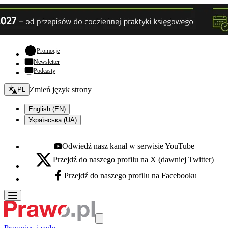
- otwiera się w nowej karcie
Promocje
Newsletter
Podcasty
Zmień język - bieżący:
Zmień język strony
PL
English (EN)
Українська (UA)
Odwiedź nasz kanał w serwisie YouTube
Youtube - otwiera się w nowej karcie
Przejdź do naszego profilu na X (dawniej Twitter)
X - otwiera się w nowej karcie
Przejdź do naszego profilu na Facebooku
Facebook - otwiera się w nowej karcie