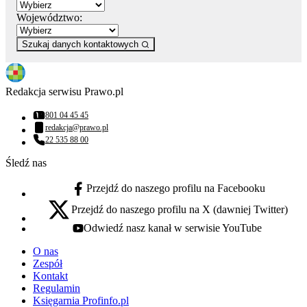
Województwo:
Szukaj danych kontaktowych
Redakcja serwisu Prawo.pl
801 04 45 45
Numer telefonu:
redakcja@prawo.pl
Adres email:
22 535 88 00
Numer telefonu:
Śledź nas
Przejdź do naszego profilu na Facebooku
facebook - otwiera się w nowej karcie
Przejdź do naszego profilu na X (dawniej Twitter)
x - otwiera się w nowej karcie
Odwiedź nasz kanał w serwisie YouTube
youtube - otwiera się w nowej karcie
O nas
Zespół
Kontakt
Regulamin
Księgarnia Profinfo.pl