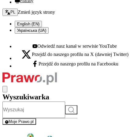
Podcasty
Zmień język - bieżący:
Zmień język strony
PL
English (EN)
Українська (UA)
Odwiedź nasz kanał w serwisie YouTube
Youtube - otwiera się w nowej karcie
Przejdź do naszego profilu na X (dawniej Twitter)
X - otwiera się w nowej karcie
Przejdź do naszego profilu na Facebooku
Facebook - otwiera się w nowej karcie
Wyszukiwarka
Szukaj
Moje Prawo.pl
- rejestracja i logowanie do serwisu