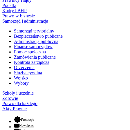
Prawnicy i sądy
Podatki
Kadry i BHP
Prawo w biznesie
Samorząd i administracja
Samorząd terytorialny
Bezpieczeństwo publiczne
Administracja publiczna
Finanse samorządów
Pomoc społeczna
Zamówienia publiczne
Kontrola zarządcza
Orzeczenia
Służba cywilna
Wojsko
Wybory
Szkoły i uczelnie
Zdrowie
Prawo dla każdego
Akty Prawne
- otwiera się w nowej karcie
Promocje
Newsletter