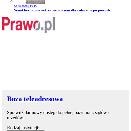
06.08.2026 | 15:45
Przejdź do artykułu:
Senat bez poprawek za wsparciem dla rolników po powodzi
Baza teleadresowa
Sprawdź darmowy dostęp do pełnej bazy m.in. sądów i
urzędów.
Rodzaj instytucji: