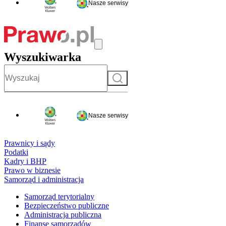
Nasze serwisy
Wyszukiwarka
Szukaj
Nasze serwisy
Prawnicy i sądy
Podatki
Kadry i BHP
Prawo w biznesie
Samorząd i administracja
Samorząd terytorialny
Bezpieczeństwo publiczne
Administracja publiczna
Finanse samorządów