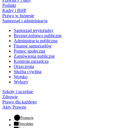
Prawnicy i sądy
Podatki
Kadry i BHP
Prawo w biznesie
Samorząd i administracja
Samorząd terytorialny
Bezpieczeństwo publiczne
Administracja publiczna
Finanse samorządów
Pomoc społeczna
Zamówienia publiczne
Kontrola zarządcza
Orzeczenia
Służba cywilna
Wojsko
Wybory
Szkoły i uczelnie
Zdrowie
Prawo dla każdego
Akty Prawne
- otwiera się w nowej karcie
Promocje
Newsletter