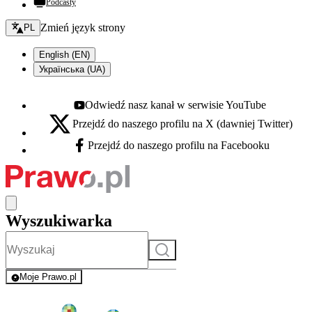
Podcasty
Zmień język - bieżący:
Zmień język strony
PL
English (EN)
Українська (UA)
Odwiedź nasz kanał w serwisie YouTube
Youtube - otwiera się w nowej karcie
Przejdź do naszego profilu na X (dawniej Twitter)
X - otwiera się w nowej karcie
Przejdź do naszego profilu na Facebooku
Facebook - otwiera się w nowej karcie
Wyszukiwarka
Szukaj
Moje Prawo.pl
- rejestracja i logowanie do serwisu