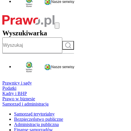
Nasze serwisy
Wyszukiwarka
Szukaj
Nasze serwisy
Prawnicy i sądy
Podatki
Kadry i BHP
Prawo w biznesie
Samorząd i administracja
Samorząd terytorialny
Bezpieczeństwo publiczne
Administracja publiczna
Finanse samorządów