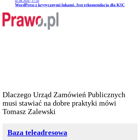
05.08.2026 | 17:50
Przejdź do artykułu:
WordPress z krytycznymi lukami. Jest rekomendacja dla KSC
Dlaczego Urząd Zamówień Publicznych
musi stawiać na dobre praktyki mówi
Tomasz Zalewski
Baza teleadresowa