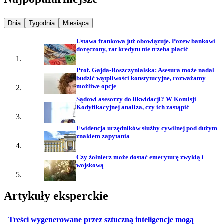
Najpopularniejsze wiadomości z
Najpopularniejsze wiadomości z
Najpopularniejsze wiadomości z
Dnia
Tygodnia
Miesiąca
Ustawa frankowa już obowiązuje. Pozew bankowi
doręczony, rat kredytu nie trzeba płacić
Prof. Gajda-Roszczynialska: Asesura może nadal
budzić wątpliwości konstytucyjne, rozważamy
możliwe opcje
Sądowi asesorzy do likwidacji? W Komisji
Kodyfikacyjnej analiza, czy ich zastąpić
Ewidencja urzędników służby cywilnej pod dużym
znakiem zapytania
Czy żołnierz może dostać emeryturę zwykłą i
wojskową
Artykuły eksperckie
Treści wygenerowane przez sztuczną inteligencje mogą