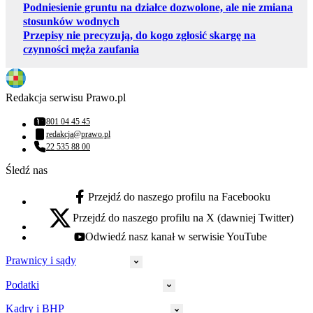
Podniesienie gruntu na działce dozwolone, ale nie zmiana
stosunków wodnych
Przepisy nie precyzują, do kogo zgłosić skargę na
czynności męża zaufania
Redakcja serwisu Prawo.pl
801 04 45 45
Numer telefonu:
redakcja@prawo.pl
Adres email:
22 535 88 00
Numer telefonu:
Śledź nas
Przejdź do naszego profilu na Facebooku
facebook - otwiera się w nowej karcie
Przejdź do naszego profilu na X (dawniej Twitter)
x - otwiera się w nowej karcie
Odwiedź nasz kanał w serwisie YouTube
youtube - otwiera się w nowej karcie
Prawnicy i sądy
Podatki
Wymiar sprawiedliwości
Prawnicy
Kadry i BHP