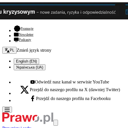
- otwiera się w nowej karcie
Promocje
Newsletter
Podcasty
Zmień język - bieżący:
Zmień język strony
PL
English (EN)
Українська (UA)
Odwiedź nasz kanał w serwisie YouTube
Youtube - otwiera się w nowej karcie
Przejdź do naszego profilu na X (dawniej Twitter)
X - otwiera się w nowej karcie
Przejdź do naszego profilu na Facebooku
Facebook - otwiera się w nowej karcie