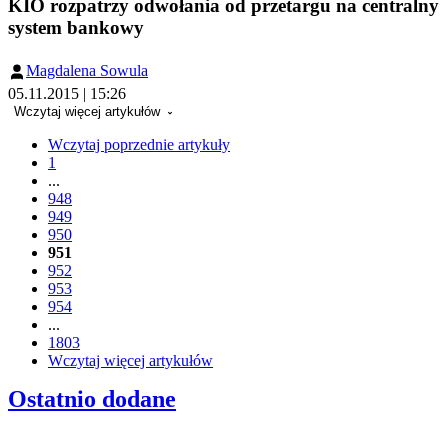
KIO rozpatrzy odwołania od przetargu na centralny
system bankowy
Magdalena Sowula
05.11.2015 | 15:26
Wczytaj więcej artykułów
Wczytaj poprzednie artykuły
1
...
948
949
950
951
952
953
954
...
1803
Wczytaj więcej artykułów
Ostatnio dodane