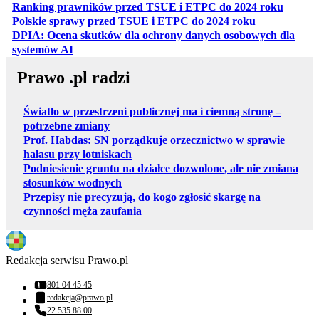
otwiera
Ranking prawników przed TSUE i ETPC do 2024 roku
otwiera się w
Polskie sprawy przed TSUE i ETPC do 2024 roku
DPIA: Ocena skutków dla ochrony danych osobowych dla
otwiera się w nowej karcie
systemów AI
Prawo .pl radzi
Światło w przestrzeni publicznej ma i ciemną stronę –
potrzebne zmiany
Prof. Habdas: SN porządkuje orzecznictwo w sprawie
hałasu przy lotniskach
Podniesienie gruntu na działce dozwolone, ale nie zmiana
stosunków wodnych
Przepisy nie precyzują, do kogo zgłosić skargę na
czynności męża zaufania
Redakcja serwisu Prawo.pl
801 04 45 45
Numer telefonu:
redakcja@prawo.pl
Adres email:
22 535 88 00
Numer telefonu: