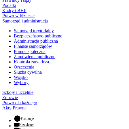
Prawnicy i sądy
Podatki
Kadry i BHP
Prawo w biznesie
Samorząd i administracja
Samorząd terytorialny
Bezpieczeństwo publiczne
Administracja publiczna
Finanse samorządów
Pomoc społeczna
Zamówienia publiczne
Kontrola zarządcza
Orzeczenia
Służba cywilna
Wojsko
Wybory
Szkoły i uczelnie
Zdrowie
Prawo dla każdego
Akty Prawne
- otwiera się w nowej karcie
Promocje
Newsletter