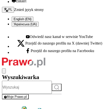
Podcasty
Zmień język - bieżący:
Zmień język strony
PL
English (EN)
Українська (UA)
Odwiedź nasz kanał w serwisie YouTube
Youtube - otwiera się w nowej karcie
Przejdź do naszego profilu na X (dawniej Twitter)
X - otwiera się w nowej karcie
Przejdź do naszego profilu na Facebooku
Facebook - otwiera się w nowej karcie
Wyszukiwarka
Szukaj
Moje Prawo.pl
- rejestracja i logowanie do serwisu