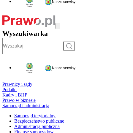
Nasze serwisy
Wyszukiwarka
Szukaj
Nasze serwisy
Prawnicy i sądy
Podatki
Kadry i BHP
Prawo w biznesie
Samorząd i administracja
Samorząd terytorialny
Bezpieczeństwo publiczne
Administracja publiczna
Finanse samorządów