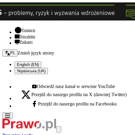
- otwiera się w nowej karcie
Promocje
Newsletter
Podcasty
Zmień język - bieżący:
Zmień język strony
PL
English (EN)
Українська (UA)
Odwiedź nasz kanał w serwisie YouTube
Youtube - otwiera się w nowej karcie
Przejdź do naszego profilu na X (dawniej Twitter)
X - otwiera się w nowej karcie
Przejdź do naszego profilu na Facebooku
Facebook - otwiera się w nowej karcie