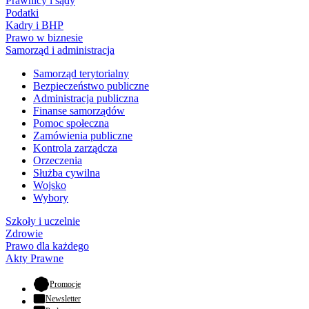
Prawnicy i sądy
Podatki
Kadry i BHP
Prawo w biznesie
Samorząd i administracja
Samorząd terytorialny
Bezpieczeństwo publiczne
Administracja publiczna
Finanse samorządów
Pomoc społeczna
Zamówienia publiczne
Kontrola zarządcza
Orzeczenia
Służba cywilna
Wojsko
Wybory
Szkoły i uczelnie
Zdrowie
Prawo dla każdego
Akty Prawne
- otwiera się w nowej karcie
Promocje
Newsletter