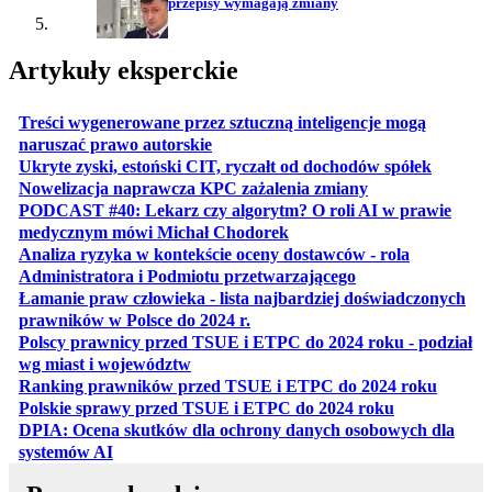
przepisy wymagają zmiany
Artykuły eksperckie
Treści wygenerowane przez sztuczną inteligencje mogą
otwiera się w nowej karcie
naruszać prawo autorskie
otwiera 
Ukryte zyski, estoński CIT, ryczałt od dochodów spółek
otwiera się w no
Nowelizacja naprawcza KPC zażalenia zmiany
PODCAST #40: Lekarz czy algorytm? O roli AI w prawie
otwiera się w nowej karcie
medycznym mówi Michał Chodorek
Analiza ryzyka w kontekście oceny dostawców - rola
otwiera się w nowe
Administratora i Podmiotu przetwarzającego
Łamanie praw człowieka - lista najbardziej doświadczonych
otwiera się w nowej karcie
prawników w Polsce do 2024 r.
Polscy prawnicy przed TSUE i ETPC do 2024 roku - podział
otwiera się w nowej karcie
wg miast i województw
otwiera
Ranking prawników przed TSUE i ETPC do 2024 roku
otwiera się w
Polskie sprawy przed TSUE i ETPC do 2024 roku
DPIA: Ocena skutków dla ochrony danych osobowych dla
otwiera się w nowej karcie
systemów AI