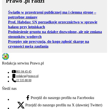
Prawo .pl radzi
Światło w przestrzeni publicznej ma i ciemną stronę –
potrzebne zmiany
Prof. Habdas: SN porządkuje orzecznictwo w sprawie
hałasu przy lotniskach
Podniesienie gruntu na działce dozwolone, ale nie zmiana
stosunków wodnych
Przepisy nie precyzują, do kogo zgłosić skargę na
czynności męża zaufania
Redakcja serwisu Prawo.pl
801 04 45 45
Numer telefonu:
redakcja@prawo.pl
Adres email:
22 535 88 00
Numer telefonu:
Śledź nas
Przejdź do naszego profilu na Facebooku
facebook - otwiera się w nowej karcie
Przejdź do naszego profilu na X (dawniej Twitter)
x - otwiera się w nowej karcie