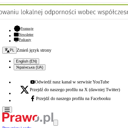
- otwiera się w nowej karcie
Promocje
Newsletter
Podcasty
Zmień język - bieżący:
Zmień język strony
PL
English (EN)
Українська (UA)
Odwiedź nasz kanał w serwisie YouTube
Youtube - otwiera się w nowej karcie
Przejdź do naszego profilu na X (dawniej Twitter)
X - otwiera się w nowej karcie
Przejdź do naszego profilu na Facebooku
Facebook - otwiera się w nowej karcie