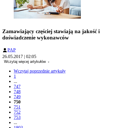
Zamawiający częściej stawiają na jakość i
doświadczenie wykonawców
PAP
26.05.2017 | 02:05
Wczytaj więcej artykułów
Wczytaj poprzednie artykuły
1
...
747
748
749
750
751
752
753
...
1803