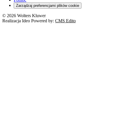
Cyberbezpieczeństwo
Zarządzaj preferencjami plików cookie
Franczyza
Nowe technologie
© 2026 Wolters Kluwer
Prawo autorskie
Realizacja Ideo Powered by:
CMS Edito