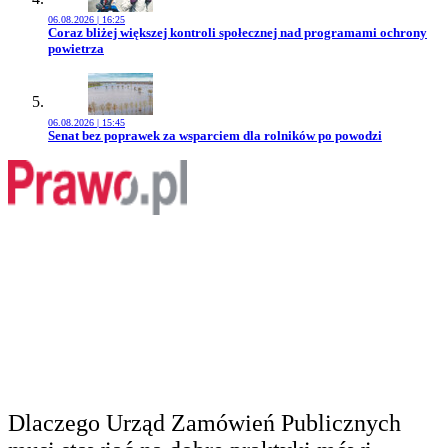
06.08.2026 | 16:25
Przejdź do artykułu:
Coraz bliżej większej kontroli społecznej nad programami ochrony
powietrza
06.08.2026 | 15:45
Przejdź do artykułu:
Senat bez poprawek za wsparciem dla rolników po powodzi
Dlaczego Urząd Zamówień Publicznych