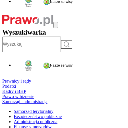
Nasze serwisy
Wyszukiwarka
Szukaj
Nasze serwisy
Prawnicy i sądy
Podatki
Kadry i BHP
Prawo w biznesie
Samorząd i administracja
Samorząd terytorialny
Bezpieczeństwo publiczne
Administracja publiczna
Finanse samorządów