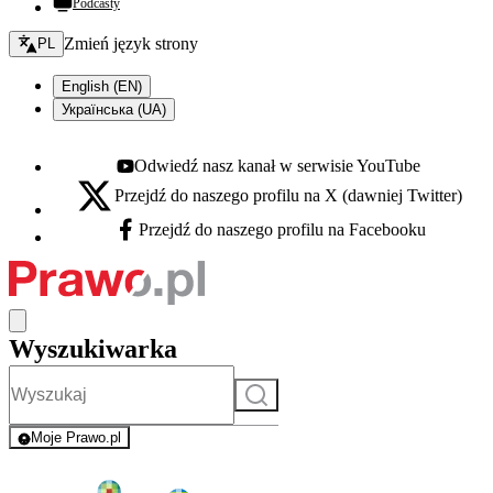
Podcasty
Zmień język - bieżący:
Zmień język strony
PL
English (EN)
Українська (UA)
Odwiedź nasz kanał w serwisie YouTube
Youtube - otwiera się w nowej karcie
Przejdź do naszego profilu na X (dawniej Twitter)
X - otwiera się w nowej karcie
Przejdź do naszego profilu na Facebooku
Facebook - otwiera się w nowej karcie
Wyszukiwarka
Szukaj
Moje Prawo.pl
- rejestracja i logowanie do serwisu