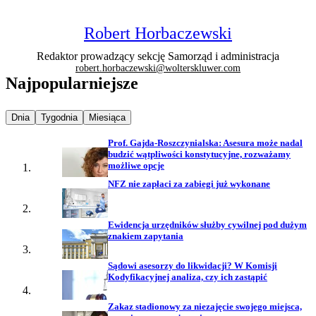
Robert Horbaczewski
Redaktor prowadzący sekcję Samorząd i administracja
robert.horbaczewski@wolterskluwer.com
Najpopularniejsze
Najpopularniejsze wiadomości z
Najpopularniejsze wiadomości z
Najpopularniejsze wiadomości z
Dnia
Tygodnia
Miesiąca
Prof. Gajda-Roszczynialska: Asesura może nadal
budzić wątpliwości konstytucyjne, rozważamy
możliwe opcje
NFZ nie zapłaci za zabiegi już wykonane
Ewidencja urzędników służby cywilnej pod dużym
znakiem zapytania
Sądowi asesorzy do likwidacji? W Komisji
Kodyfikacyjnej analiza, czy ich zastąpić
Zakaz stadionowy za niezajęcie swojego miejsca,