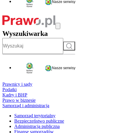
Nasze serwisy
Wyszukiwarka
Szukaj
Nasze serwisy
Prawnicy i sądy
Podatki
Kadry i BHP
Prawo w biznesie
Samorząd i administracja
Samorząd terytorialny
Bezpieczeństwo publiczne
Administracja publiczna
Finanse samorządów