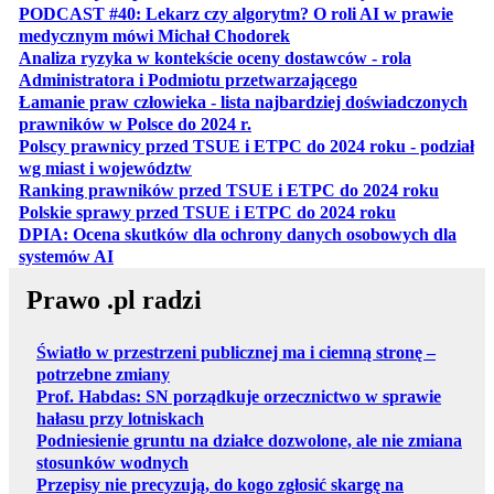
PODCAST #40: Lekarz czy algorytm? O roli AI w prawie
otwiera się w nowej karcie
medycznym mówi Michał Chodorek
Analiza ryzyka w kontekście oceny dostawców - rola
otwiera się w nowe
Administratora i Podmiotu przetwarzającego
Łamanie praw człowieka - lista najbardziej doświadczonych
otwiera się w nowej karcie
prawników w Polsce do 2024 r.
Polscy prawnicy przed TSUE i ETPC do 2024 roku - podział
otwiera się w nowej karcie
wg miast i województw
otwiera
Ranking prawników przed TSUE i ETPC do 2024 roku
otwiera się w
Polskie sprawy przed TSUE i ETPC do 2024 roku
DPIA: Ocena skutków dla ochrony danych osobowych dla
otwiera się w nowej karcie
systemów AI
Prawo .pl radzi
Światło w przestrzeni publicznej ma i ciemną stronę –
potrzebne zmiany
Prof. Habdas: SN porządkuje orzecznictwo w sprawie
hałasu przy lotniskach
Podniesienie gruntu na działce dozwolone, ale nie zmiana
stosunków wodnych
Przepisy nie precyzują, do kogo zgłosić skargę na