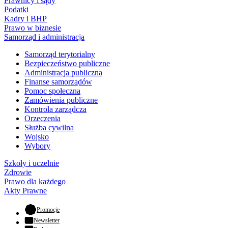
Prawnicy i sądy
Podatki
Kadry i BHP
Prawo w biznesie
Samorząd i administracja
Samorząd terytorialny
Bezpieczeństwo publiczne
Administracja publiczna
Finanse samorządów
Pomoc społeczna
Zamówienia publiczne
Kontrola zarządcza
Orzeczenia
Służba cywilna
Wojsko
Wybory
Szkoły i uczelnie
Zdrowie
Prawo dla każdego
Akty Prawne
- otwiera się w nowej karcie
Promocje
Newsletter