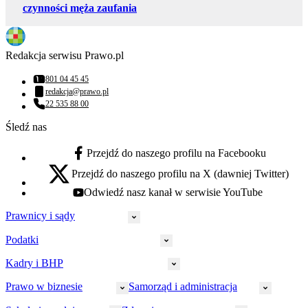
czynności męża zaufania
Redakcja serwisu Prawo.pl
801 04 45 45
Numer telefonu:
redakcja@prawo.pl
Adres email:
22 535 88 00
Numer telefonu:
Śledź nas
Przejdź do naszego profilu na Facebooku
facebook - otwiera się w nowej karcie
Przejdź do naszego profilu na X (dawniej Twitter)
x - otwiera się w nowej karcie
Odwiedź nasz kanał w serwisie YouTube
youtube - otwiera się w nowej karcie
Prawnicy i sądy
Podatki
Wymiar sprawiedliwości
Prawnicy
Kadry i BHP
PIT
Prokuratura
CIT
Prawo w biznesie
Samorząd i administracja
Policja
Prawo pracy
VAT
Rynek