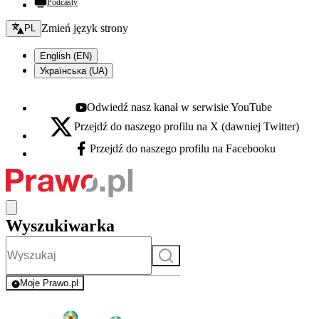
Podcasty
Zmień język - bieżący:
Zmień język strony
PL
English (EN)
Українська (UA)
Odwiedź nasz kanał w serwisie YouTube
Youtube - otwiera się w nowej karcie
Przejdź do naszego profilu na X (dawniej Twitter)
X - otwiera się w nowej karcie
Przejdź do naszego profilu na Facebooku
Facebook - otwiera się w nowej karcie
Wyszukiwarka
Szukaj
Moje Prawo.pl
- rejestracja i logowanie do serwisu