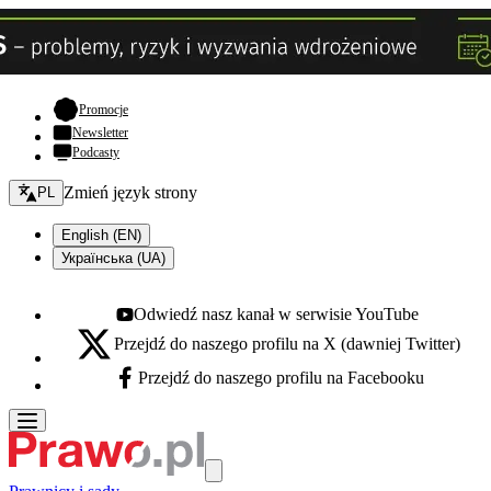
- otwiera się w nowej karcie
Promocje
Newsletter
Podcasty
Zmień język - bieżący:
Zmień język strony
PL
English (EN)
Українська (UA)
Odwiedź nasz kanał w serwisie YouTube
Youtube - otwiera się w nowej karcie
Przejdź do naszego profilu na X (dawniej Twitter)
X - otwiera się w nowej karcie
Przejdź do naszego profilu na Facebooku
Facebook - otwiera się w nowej karcie