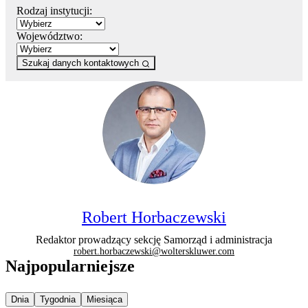
Rodzaj instytucji:
Województwo:
Szukaj danych kontaktowych
Robert Horbaczewski
Redaktor prowadzący sekcję Samorząd i administracja
robert.horbaczewski@wolterskluwer.com
Najpopularniejsze
Najpopularniejsze wiadomości z
Najpopularniejsze wiadomości z
Najpopularniejsze wiadomości z
Dnia
Tygodnia
Miesiąca