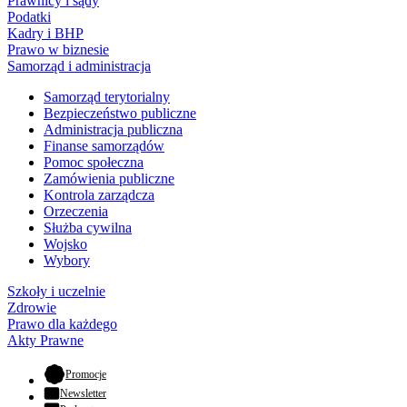
Prawnicy i sądy
Podatki
Kadry i BHP
Prawo w biznesie
Samorząd i administracja
Samorząd terytorialny
Bezpieczeństwo publiczne
Administracja publiczna
Finanse samorządów
Pomoc społeczna
Zamówienia publiczne
Kontrola zarządcza
Orzeczenia
Służba cywilna
Wojsko
Wybory
Szkoły i uczelnie
Zdrowie
Prawo dla każdego
Akty Prawne
- otwiera się w nowej karcie
Promocje
Newsletter