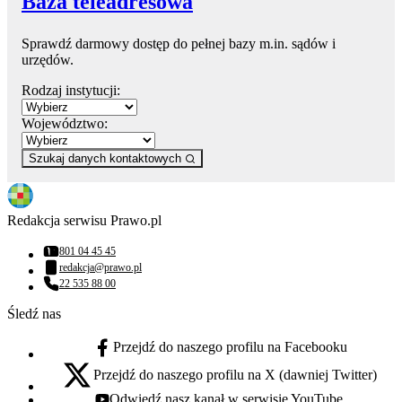
Baza teleadresowa
Sprawdź darmowy dostęp do pełnej bazy m.in. sądów i
urzędów.
Rodzaj instytucji:
Województwo:
Szukaj danych kontaktowych
Redakcja serwisu Prawo.pl
801 04 45 45
Numer telefonu:
redakcja@prawo.pl
Adres email:
22 535 88 00
Numer telefonu:
Śledź nas
Przejdź do naszego profilu na Facebooku
facebook - otwiera się w nowej karcie
Przejdź do naszego profilu na X (dawniej Twitter)
x - otwiera się w nowej karcie
Odwiedź nasz kanał w serwisie YouTube