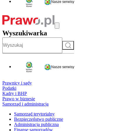
Nasze serwisy
Wyszukiwarka
Szukaj
Nasze serwisy
Prawnicy i sądy
Podatki
Kadry i BHP
Prawo w biznesie
Samorząd i administracja
Samorząd terytorialny
Bezpieczeństwo publiczne
Administracja publiczna
Finanse samorządów