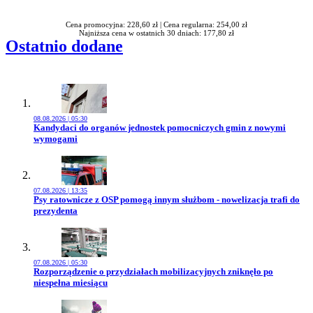
Cena promocyjna: 228,60 zł |
Cena regularna: 254,00 zł
Najniższa cena w ostatnich 30 dniach: 177,80 zł
Ostatnio dodane
08.08.2026 | 05:30
Przejdź do artykułu:
Kandydaci do organów jednostek pomocniczych gmin z nowymi
wymogami
07.08.2026 | 13:35
Przejdź do artykułu:
Psy ratownicze z OSP pomogą innym służbom - nowelizacja trafi do
prezydenta
07.08.2026 | 05:30
Przejdź do artykułu:
Rozporządzenie o przydziałach mobilizacyjnych zniknęło po
niespełna miesiącu