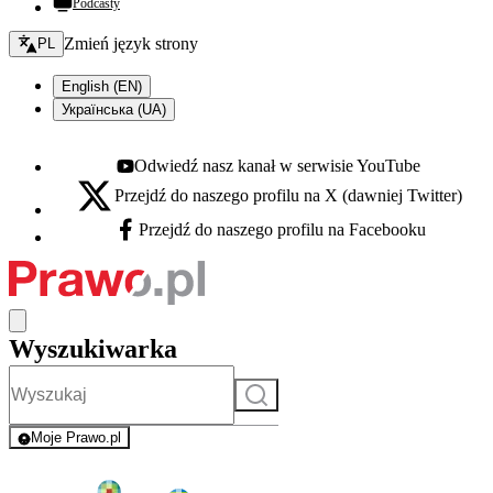
Podcasty
Zmień język - bieżący:
Zmień język strony
PL
English (EN)
Українська (UA)
Odwiedź nasz kanał w serwisie YouTube
Youtube - otwiera się w nowej karcie
Przejdź do naszego profilu na X (dawniej Twitter)
X - otwiera się w nowej karcie
Przejdź do naszego profilu na Facebooku
Facebook - otwiera się w nowej karcie
Wyszukiwarka
Szukaj
Moje Prawo.pl
- rejestracja i logowanie do serwisu