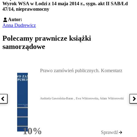
Wyrok WSA w Łodzi z 14 maja 2014 r., sygn. akt II SAB/Łd
47/14, nieprawomocny
Autor:
Anna Dudrewicz
Polecamy prawnicze książki
samorządowe
Przejdź do: Prawo zamówień publicznych. Komentarz, Andrzela G
Prawo zamówień publicznych. Komentarz
Andrzela Gawrońska-Baran , Ewa Wiktorowska, Adam Wiktorowski
Poprzednia książka
N
10%
Sprawdź
Rabatu