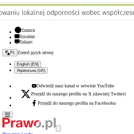
- otwiera się w nowej karcie
Promocje
Newsletter
Podcasty
Zmień język - bieżący:
Zmień język strony
PL
English (EN)
Українська (UA)
Odwiedź nasz kanał w serwisie YouTube
Youtube - otwiera się w nowej karcie
Przejdź do naszego profilu na X (dawniej Twitter)
X - otwiera się w nowej karcie
Przejdź do naszego profilu na Facebooku
Facebook - otwiera się w nowej karcie