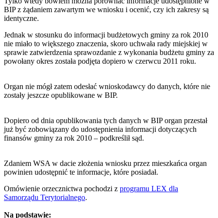
Tylko wtedy bowiem można porównać informacje udostępnione w
BIP z żądaniem zawartym we wniosku i ocenić, czy ich zakresy są
identyczne.
Jednak w stosunku do informacji budżetowych gminy za rok 2010
nie miało to większego znaczenia, skoro uchwała rady miejskiej w
sprawie zatwierdzenia sprawozdanie z wykonania budżetu gminy za
powołany okres została podjęta dopiero w czerwcu 2011 roku.
Organ nie mógł zatem odesłać wnioskodawcy do danych, które nie
zostały jeszcze opublikowane w BIP.
Dopiero od dnia opublikowania tych danych w BIP organ przestał
już być zobowiązany do udostępnienia informacji dotyczących
finansów gminy za rok 2010 – podkreślił sąd.
Zdaniem WSA w dacie złożenia wniosku przez mieszkańca organ
powinien udostępnić te informacje, które posiadał.
Omówienie orzecznictwa pochodzi z
programu LEX dla
Samorządu Terytorialnego
.
Na podstawie: