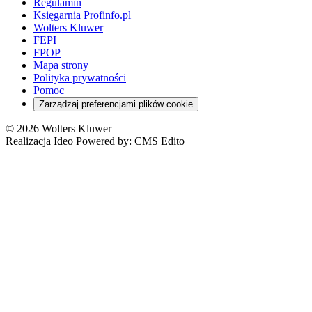
Rynek i konsument
Regulamin
Koronawirus a prawo
Banki
Orzeczenia
Orzeczenia
KSeF
Domowe finanse
Księgarnia Profinfo.pl
Orzeczenia
Orzeczenia
Służba cywilna
Nowe uprawnienia PIP
Emerytury i renty
Wolters Kluwer
Energetyka
Wojsko
Pacjent
FEPI
ESG
Wybory
Szkoła i uczeń
FPOP
Kredyty
Turystyka
Mapa strony
Cło
Orzeczenia
Polityka prywatności
Deregulacja
RODO
Pomoc
Cyberbezpieczeństwo
Zarządzaj preferencjami plików cookie
Franczyza
Nowe technologie
© 2026 Wolters Kluwer
Prawo autorskie
Realizacja Ideo Powered by:
CMS Edito