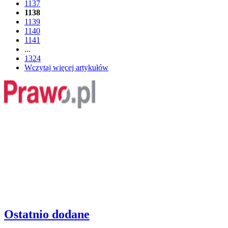
1137
1138
1139
1140
1141
...
1324
Wczytaj więcej artykułów
Ostatnio dodane