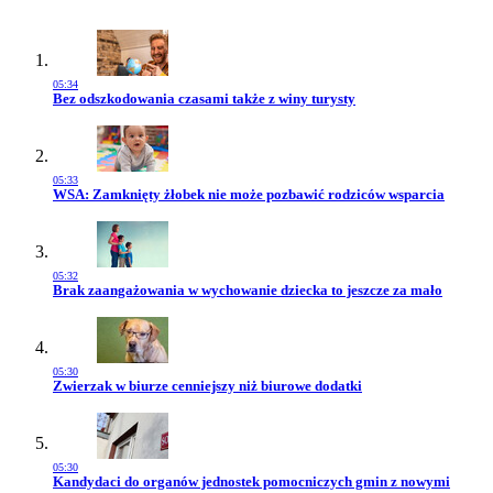
05:34
Przejdź do artykułu:
Bez odszkodowania czasami także z winy turysty
05:33
Przejdź do artykułu:
WSA: Zamknięty żłobek nie może pozbawić rodziców wsparcia
05:32
Przejdź do artykułu:
Brak zaangażowania w wychowanie dziecka to jeszcze za mało
05:30
Przejdź do artykułu:
Zwierzak w biurze cenniejszy niż biurowe dodatki
05:30
Przejdź do artykułu:
Kandydaci do organów jednostek pomocniczych gmin z nowymi