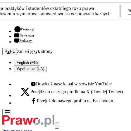
- otwiera się w nowej karcie
Promocje
Newsletter
Podcasty
Zmień język - bieżący:
Zmień język strony
PL
English (EN)
Українська (UA)
Odwiedź nasz kanał w serwisie YouTube
Youtube - otwiera się w nowej karcie
Przejdź do naszego profilu na X (dawniej Twitter)
X - otwiera się w nowej karcie
Przejdź do naszego profilu na Facebooku
Facebook - otwiera się w nowej karcie