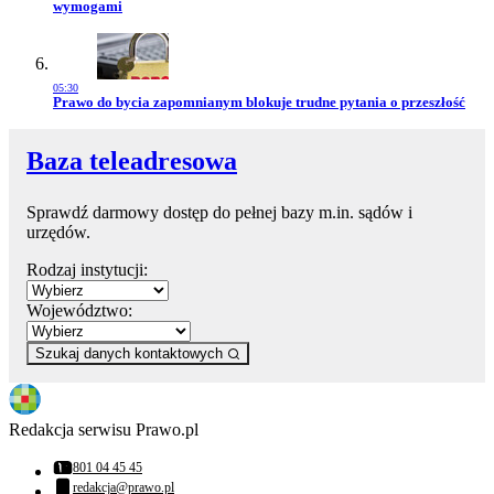
wymogami
05:30
Przejdź do artykułu:
Prawo do bycia zapomnianym blokuje trudne pytania o przeszłość
Baza teleadresowa
Sprawdź darmowy dostęp do pełnej bazy m.in. sądów i
urzędów.
Rodzaj instytucji:
Województwo:
Szukaj danych kontaktowych
Redakcja serwisu Prawo.pl
801 04 45 45
Numer telefonu:
redakcja@prawo.pl