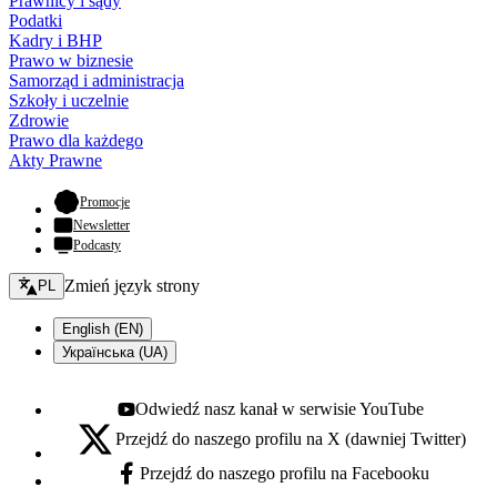
Prawnicy i sądy
Podatki
Kadry i BHP
Prawo w biznesie
Samorząd i administracja
Szkoły i uczelnie
Zdrowie
Prawo dla każdego
Akty Prawne
- otwiera się w nowej karcie
Promocje
Newsletter
Podcasty
Zmień język - bieżący:
Zmień język strony
PL
English (EN)
Українська (UA)
Odwiedź nasz kanał w serwisie YouTube
Youtube - otwiera się w nowej karcie
Przejdź do naszego profilu na X (dawniej Twitter)
X - otwiera się w nowej karcie
Przejdź do naszego profilu na Facebooku
Facebook - otwiera się w nowej karcie