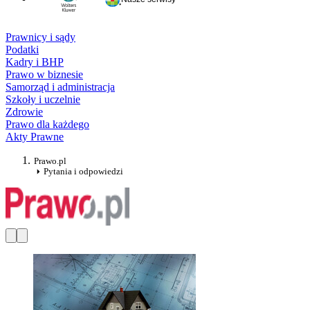
Prawnicy i sądy
Podatki
Kadry i BHP
Prawo w biznesie
Samorząd i administracja
Szkoły i uczelnie
Zdrowie
Prawo dla każdego
Akty Prawne
Prawo.pl
Pytania i odpowiedzi