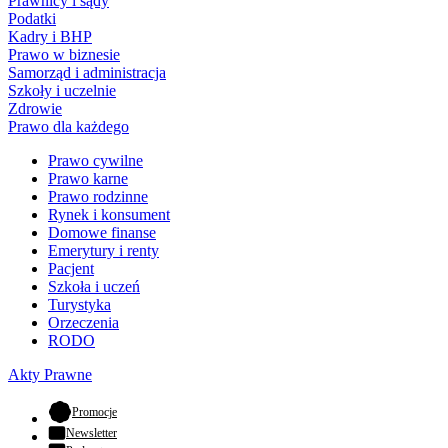
Prawnicy i sądy
Podatki
Kadry i BHP
Prawo w biznesie
Samorząd i administracja
Szkoły i uczelnie
Zdrowie
Prawo dla każdego
Prawo cywilne
Prawo karne
Prawo rodzinne
Rynek i konsument
Domowe finanse
Emerytury i renty
Pacjent
Szkoła i uczeń
Turystyka
Orzeczenia
RODO
Akty Prawne
- otwiera się w nowej karcie
Promocje
Newsletter