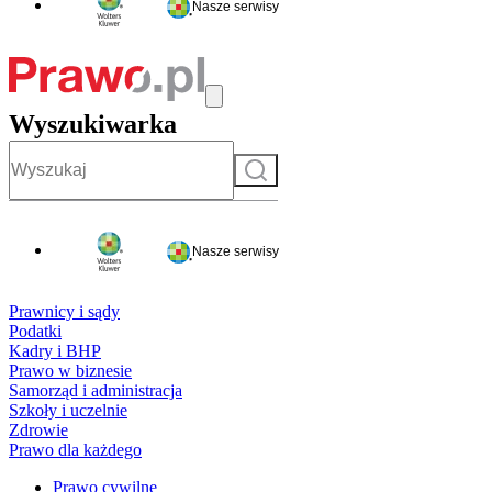
Nasze serwisy
Wyszukiwarka
Szukaj
Nasze serwisy
Prawnicy i sądy
Podatki
Kadry i BHP
Prawo w biznesie
Samorząd i administracja
Szkoły i uczelnie
Zdrowie
Prawo dla każdego
Prawo cywilne