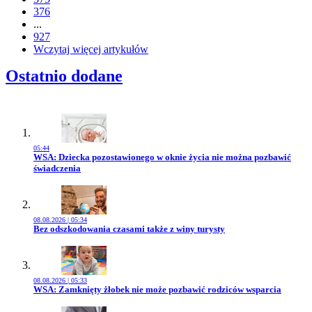
376
...
927
Wczytaj więcej artykułów
Ostatnio dodane
05:44
Przejdź do artykułu:
WSA: Dziecka pozostawionego w oknie życia nie można pozbawić
świadczenia
08.08.2026 | 05:34
Przejdź do artykułu:
Bez odszkodowania czasami także z winy turysty
08.08.2026 | 05:33
Przejdź do artykułu:
WSA: Zamknięty żłobek nie może pozbawić rodziców wsparcia