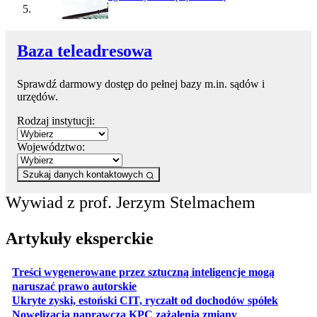
Baza teleadresowa
Sprawdź darmowy dostęp do pełnej bazy m.in. sądów i
urzędów.
Rodzaj instytucji:
Województwo:
Szukaj danych kontaktowych
Wywiad z prof. Jerzym Stelmachem
Artykuły eksperckie
Treści wygenerowane przez sztuczną inteligencje mogą
otwiera się w nowej karcie
naruszać prawo autorskie
otwiera 
Ukryte zyski, estoński CIT, ryczałt od dochodów spółek
otwiera się w no
Nowelizacja naprawcza KPC zażalenia zmiany