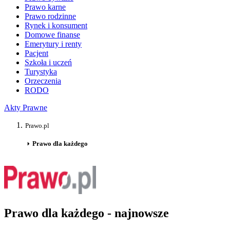
Prawo karne
Prawo rodzinne
Rynek i konsument
Domowe finanse
Emerytury i renty
Pacjent
Szkoła i uczeń
Turystyka
Orzeczenia
RODO
Akty Prawne
Prawo.pl
Prawo dla każdego
Prawo dla każdego - najnowsze