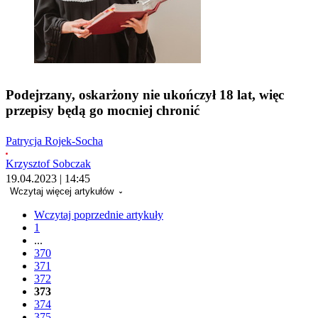
Podejrzany, oskarżony nie ukończył 18 lat, więc
przepisy będą go mocniej chronić
Patrycja Rojek-Socha
Krzysztof Sobczak
19.04.2023 | 14:45
Wczytaj więcej artykułów
Wczytaj poprzednie artykuły
1
...
370
371
372
373
374
375