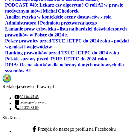
PODCAST #40: Lekarz czy algorytm? O roli AI w prawie
otwiera się w nowej karcie
medycznym mówi Michał Chodorek
Analiza ryzyka w kontekście oceny dostawców - rola
otwiera się w nowe
Administratora i Podmiotu przetwarzającego
Łamanie praw człowieka - lista najbardziej doświadczonych
otwiera się w nowej karcie
prawników w Polsce do 2024 r.
Polscy prawnicy przed TSUE i ETPC do 2024 roku - podział
otwiera się w nowej karcie
wg miast i województw
otwiera
Ranking prawników przed TSUE i ETPC do 2024 roku
otwiera się w
Polskie sprawy przed TSUE i ETPC do 2024 roku
DPIA: Ocena skutków dla ochrony danych osobowych dla
otwiera się w nowej karcie
systemów AI
Redakcja serwisu Prawo.pl
801 04 45 45
Numer telefonu:
redakcja@prawo.pl
Adres email:
22 535 88 00
Numer telefonu:
Śledź nas
Przejdź do naszego profilu na Facebooku
facebook - otwiera się w nowej karcie