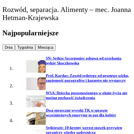
Rozwód, separacja. Alimenty – mec. Joanna
Hetman-Krajewska
Najpopularniejsze
Najpopularniejsze wiadomości z
Najpopularniejsze wiadomości z
Najpopularniejsze wiadomości z
Dnia
Tygodnia
Miesiąca
SN: Sędzia Szczepaniec odsuwa od orzekania
sędzię Skoczkowską
Prof. Kardas: Zawód sędziego od pewnego wieku,
znajomość paragrafów i kazusów nie wystarczy
WSA: Dziecka pozostawionego w oknie życia nie
można pozbawić świadczenia
Dwa sprzeczne wyroki TK w sprawie
wcześniejszych emerytur to pat dla kobiet
Sędziowie: 10-krotny wzrost stawek grzywien
ograniczy władzę sądowniczą