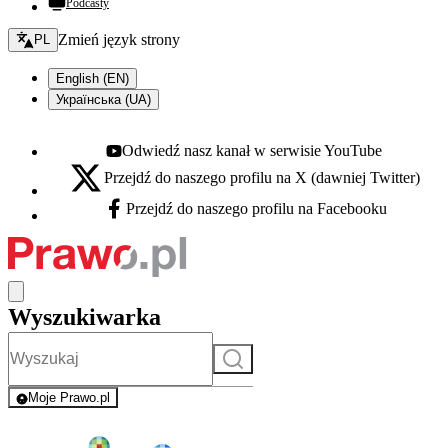
Podcasty
Zmień język - bieżący:
Zmień język strony
PL
English (EN)
Українська (UA)
Odwiedź nasz kanał w serwisie YouTube
Youtube - otwiera się w nowej karcie
Przejdź do naszego profilu na X (dawniej Twitter)
X - otwiera się w nowej karcie
Przejdź do naszego profilu na Facebooku
Facebook - otwiera się w nowej karcie
Wyszukiwarka
Szukaj
Moje Prawo.pl
- rejestracja i logowanie do serwisu