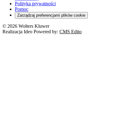
Orzeczenia
Polityka prywatności
Deregulacja
RODO
Pomoc
Cyberbezpieczeństwo
Zarządzaj preferencjami plików cookie
Franczyza
Nowe technologie
© 2026 Wolters Kluwer
Prawo autorskie
Realizacja Ideo Powered by:
CMS Edito