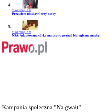
03.08.2026 | 17:19
Przejdź do artykułu:
Prezydent ułaskawił trzy osoby
01.08.2026 | 12:36
Przejdź do artykułu:
NSA: Adoptowana córka ma prawo poznać biologiczną matkę
Kampania społeczna "Na gwałt"