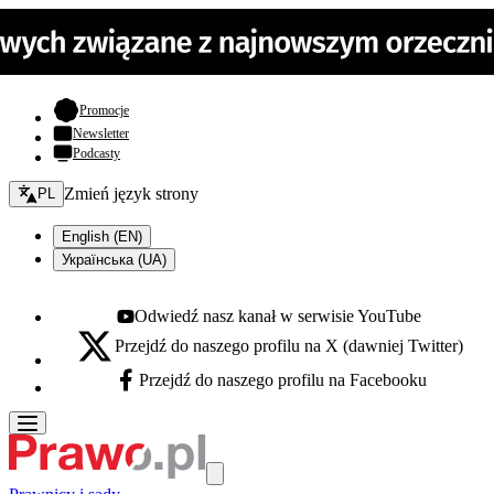
- otwiera się w nowej karcie
Promocje
Newsletter
Podcasty
Zmień język - bieżący:
Zmień język strony
PL
English (EN)
Українська (UA)
Odwiedź nasz kanał w serwisie YouTube
Youtube - otwiera się w nowej karcie
Przejdź do naszego profilu na X (dawniej Twitter)
X - otwiera się w nowej karcie
Przejdź do naszego profilu na Facebooku
Facebook - otwiera się w nowej karcie