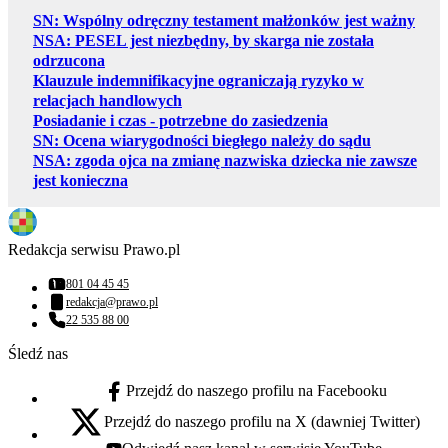
SN: Wspólny odręczny testament małżonków jest ważny
NSA: PESEL jest niezbędny, by skarga nie została
odrzucona
Klauzule indemnifikacyjne ograniczają ryzyko w
relacjach handlowych
Posiadanie i czas - potrzebne do zasiedzenia
SN: Ocena wiarygodności biegłego należy do sądu
NSA: zgoda ojca na zmianę nazwiska dziecka nie zawsze
jest konieczna
Redakcja serwisu Prawo.pl
801 04 45 45
Numer telefonu:
redakcja@prawo.pl
Adres email:
22 535 88 00
Numer telefonu:
Śledź nas
Przejdź do naszego profilu na Facebooku
facebook - otwiera się w nowej karcie
Przejdź do naszego profilu na X (dawniej Twitter)
x - otwiera się w nowej karcie