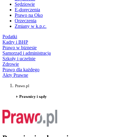
Sędziowie
E-doręczenia
Prawo na Oko
Orzeczenia
Zmiany w k.p.c.
Podatki
Kadry i BHP
Prawo w biznesie
Samorząd i administracja
Szkoły i uczelnie
Zdrowie
Prawo dla każdego
Akty Prawne
Prawo.pl
Prawnicy i sądy