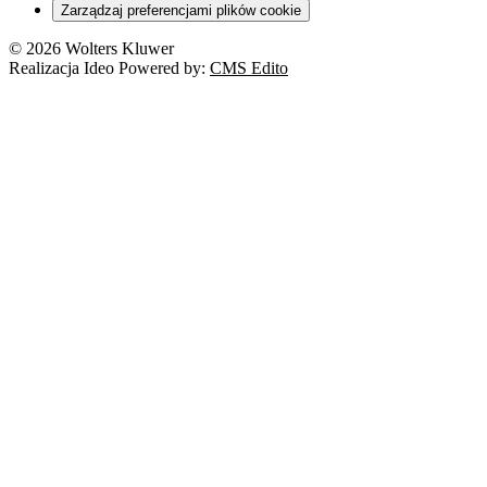
Zarządzaj preferencjami plików cookie
Franczyza
Nowe technologie
© 2026 Wolters Kluwer
Prawo autorskie
Realizacja Ideo Powered by:
CMS Edito