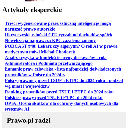
Artykuły eksperckie
Treści wygenerowane przez sztuczną inteligencje mogą
otwiera się w nowej karcie
naruszać prawo autorskie
otwiera 
Ukryte zyski, estoński CIT, ryczałt od dochodów spółek
otwiera się w no
Nowelizacja naprawcza KPC zażalenia zmiany
PODCAST #40: Lekarz czy algorytm? O roli AI w prawie
otwiera się w nowej karcie
medycznym mówi Michał Chodorek
Analiza ryzyka w kontekście oceny dostawców - rola
otwiera się w nowe
Administratora i Podmiotu przetwarzającego
Łamanie praw człowieka - lista najbardziej doświadczonych
otwiera się w nowej karcie
prawników w Polsce do 2024 r.
Polscy prawnicy przed TSUE i ETPC do 2024 roku - podział
otwiera się w nowej karcie
wg miast i województw
otwiera
Ranking prawników przed TSUE i ETPC do 2024 roku
otwiera się w
Polskie sprawy przed TSUE i ETPC do 2024 roku
DPIA: Ocena skutków dla ochrony danych osobowych dla
otwiera się w nowej karcie
systemów AI
Prawo.pl radzi