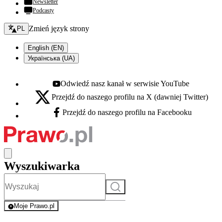
Newsletter
Podcasty
Zmień język - bieżący:
Zmień język strony
PL
English (EN)
Українська (UA)
Odwiedź nasz kanał w serwisie YouTube
Youtube - otwiera się w nowej karcie
Przejdź do naszego profilu na X (dawniej Twitter)
X - otwiera się w nowej karcie
Przejdź do naszego profilu na Facebooku
Facebook - otwiera się w nowej karcie
Wyszukiwarka
Szukaj
Moje Prawo.pl
- rejestracja i logowanie do serwisu