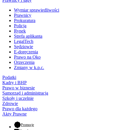
Prawnicy i sądy
Wymiar sprawiedliwości
Prawnicy
Prokuratura
Policja
Rynek
Strefa aplikanta
LegalTech
Sędziowie
E-doręczenia
Prawo na Oko
Orzeczenia
Zmiany w k.p.c.
Podatki
Kadry i BHP
Prawo w biznesie
Samorząd i administracja
Szkoły i uczelnie
Zdrowie
Prawo dla każdego
Akty Prawne
- otwiera się w nowej karcie
Promocje