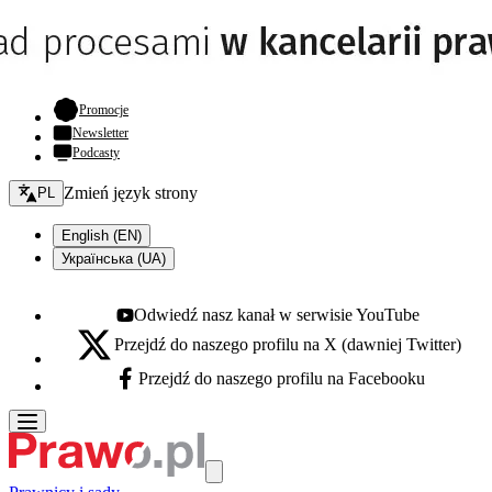
- otwiera się w nowej karcie
Promocje
Newsletter
Podcasty
Zmień język - bieżący:
Zmień język strony
PL
English (EN)
Українська (UA)
Odwiedź nasz kanał w serwisie YouTube
Youtube - otwiera się w nowej karcie
Przejdź do naszego profilu na X (dawniej Twitter)
X - otwiera się w nowej karcie
Przejdź do naszego profilu na Facebooku
Facebook - otwiera się w nowej karcie