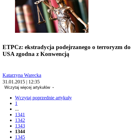
ETPCz: ekstradycja podejrzanego o terroryzm do
USA zgodna z Konwencją
Katarzyna Warecka
31.01.2015 | 12:35
Wczytaj więcej artykułów
Wczytaj poprzednie artykuły
1
...
1341
1342
1343
1344
1345