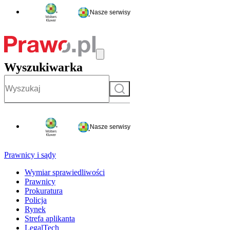
Nasze serwisy
Wyszukiwarka
Szukaj
Nasze serwisy
Prawnicy i sądy
Wymiar sprawiedliwości
Prawnicy
Prokuratura
Policja
Rynek
Strefa aplikanta
LegalTech