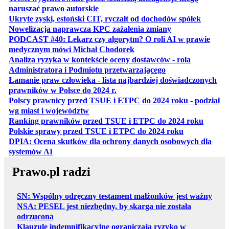
otwiera się w nowej karcie
naruszać prawo autorskie
otwiera 
Ukryte zyski, estoński CIT, ryczałt od dochodów spółek
otwiera się w no
Nowelizacja naprawcza KPC zażalenia zmiany
PODCAST #40: Lekarz czy algorytm? O roli AI w prawie
otwiera się w nowej karcie
medycznym mówi Michał Chodorek
Analiza ryzyka w kontekście oceny dostawców - rola
otwiera się w nowe
Administratora i Podmiotu przetwarzającego
Łamanie praw człowieka - lista najbardziej doświadczonych
otwiera się w nowej karcie
prawników w Polsce do 2024 r.
Polscy prawnicy przed TSUE i ETPC do 2024 roku - podział
otwiera się w nowej karcie
wg miast i województw
otwiera
Ranking prawników przed TSUE i ETPC do 2024 roku
otwiera się w
Polskie sprawy przed TSUE i ETPC do 2024 roku
DPIA: Ocena skutków dla ochrony danych osobowych dla
otwiera się w nowej karcie
systemów AI
Prawo.pl radzi
SN: Wspólny odręczny testament małżonków jest ważny
NSA: PESEL jest niezbędny, by skarga nie została
odrzucona
Klauzule indemnifikacyjne ograniczają ryzyko w