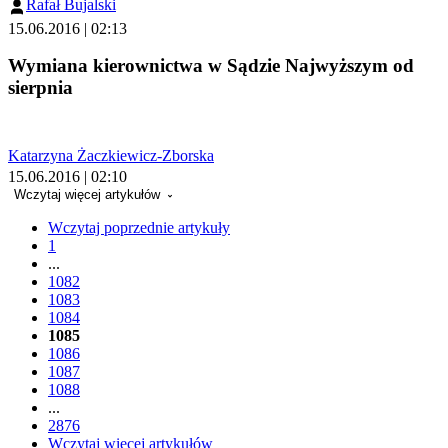
Rafał Bujalski
15.06.2016 | 02:13
Wymiana kierownictwa w Sądzie Najwyższym od
sierpnia
Katarzyna Żaczkiewicz-Zborska
15.06.2016 | 02:10
Wczytaj więcej artykułów
Wczytaj poprzednie artykuły
1
...
1082
1083
1084
1085
1086
1087
1088
...
2876
Wczytaj więcej artykułów