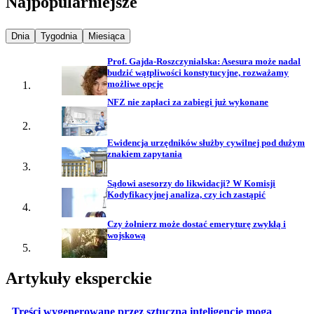
Najpopularniejsze
Najpopularniejsze wiadomości z
Najpopularniejsze wiadomości z
Najpopularniejsze wiadomości z
Dnia
Tygodnia
Miesiąca
Prof. Gajda-Roszczynialska: Asesura może nadal
budzić wątpliwości konstytucyjne, rozważamy
możliwe opcje
NFZ nie zapłaci za zabiegi już wykonane
Ewidencja urzędników służby cywilnej pod dużym
znakiem zapytania
Sądowi asesorzy do likwidacji? W Komisji
Kodyfikacyjnej analiza, czy ich zastąpić
Czy żołnierz może dostać emeryturę zwykłą i
wojskową
Artykuły eksperckie
Treści wygenerowane przez sztuczną inteligencje mogą