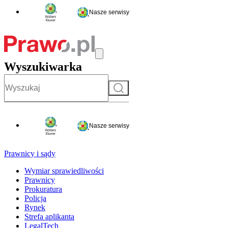
Nasze serwisy
Wyszukiwarka
Szukaj
Nasze serwisy
Prawnicy i sądy
Wymiar sprawiedliwości
Prawnicy
Prokuratura
Policja
Rynek
Strefa aplikanta
LegalTech