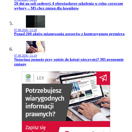
Przejdź do artykułu:
20 dni na sali sądowej, 4 obowiązkowe szkolenia w roku, coroczne
wybory – MS chce zmian dla ławników
07.08.2026 | 11:29
Przejdź do artykułu:
Ponad 200 aktów mianowania asesorów z kontrasygnatą premiera
07.08.2026 | 11:19
Przejdź do artykułu:
Notariusz pomoże przy wpisie do księgi wieczystej? MS proponuje
zmiany