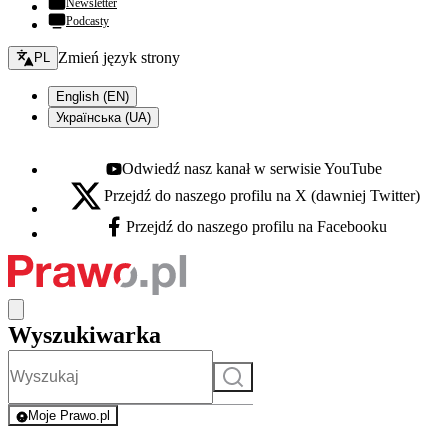
Newsletter
Podcasty
Zmień język - bieżący:
Zmień język strony
PL
English (EN)
Українська (UA)
Odwiedź nasz kanał w serwisie YouTube
Youtube - otwiera się w nowej karcie
Przejdź do naszego profilu na X (dawniej Twitter)
X - otwiera się w nowej karcie
Przejdź do naszego profilu na Facebooku
Facebook - otwiera się w nowej karcie
Wyszukiwarka
Szukaj
Moje Prawo.pl
- rejestracja i logowanie do serwisu