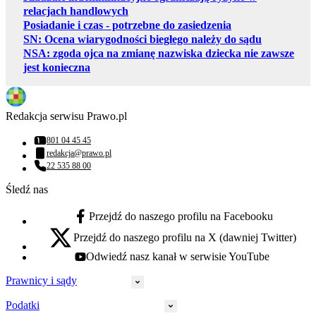
relacjach handlowych
Posiadanie i czas - potrzebne do zasiedzenia
SN: Ocena wiarygodności biegłego należy do sądu
NSA: zgoda ojca na zmianę nazwiska dziecka nie zawsze
jest konieczna
Redakcja serwisu Prawo.pl
801 04 45 45
Numer telefonu:
redakcja@prawo.pl
Adres email:
22 535 88 00
Numer telefonu:
Śledź nas
Przejdź do naszego profilu na Facebooku
facebook - otwiera się w nowej karcie
Przejdź do naszego profilu na X (dawniej Twitter)
x - otwiera się w nowej karcie
Odwiedź nasz kanał w serwisie YouTube
youtube - otwiera się w nowej karcie
Prawnicy i sądy
Podatki