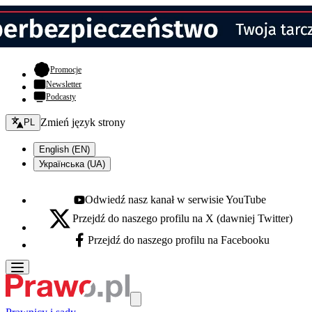
- otwiera się w nowej karcie
Promocje
Newsletter
Podcasty
Zmień język - bieżący:
Zmień język strony
PL
English (EN)
Українська (UA)
Odwiedź nasz kanał w serwisie YouTube
Youtube - otwiera się w nowej karcie
Przejdź do naszego profilu na X (dawniej Twitter)
X - otwiera się w nowej karcie
Przejdź do naszego profilu na Facebooku
Facebook - otwiera się w nowej karcie