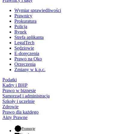
Prawnicy i sądy
Wymiar sprawiedliwości
Prawnicy
Prokuratura
Policja
Rynek
Strefa aplikanta
LegalTech
Sędziowie
E-doręczenia
Prawo na Oko
Orzeczenia
Zmiany w k.p.c.
Podatki
Kadry i BHP
Prawo w biznesie
Samorząd i administracja
Szkoły i uczelnie
Zdrowie
Prawo dla każdego
Akty Prawne
- otwiera się w nowej karcie
Promocje