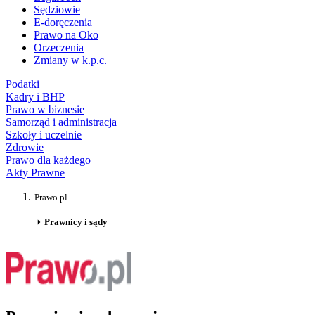
Sędziowie
E-doręczenia
Prawo na Oko
Orzeczenia
Zmiany w k.p.c.
Podatki
Kadry i BHP
Prawo w biznesie
Samorząd i administracja
Szkoły i uczelnie
Zdrowie
Prawo dla każdego
Akty Prawne
Prawo.pl
Prawnicy i sądy