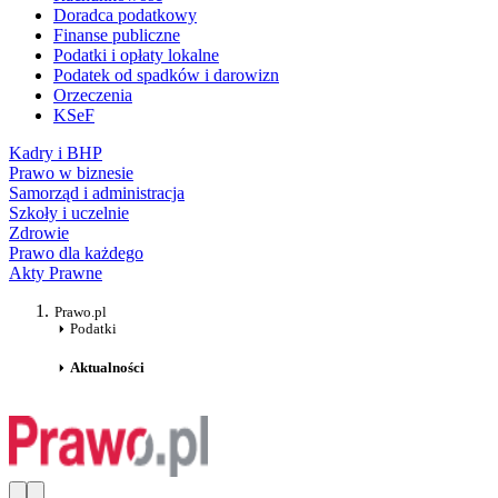
Doradca podatkowy
Finanse publiczne
Podatki i opłaty lokalne
Podatek od spadków i darowizn
Orzeczenia
KSeF
Kadry i BHP
Prawo w biznesie
Samorząd i administracja
Szkoły i uczelnie
Zdrowie
Prawo dla każdego
Akty Prawne
Prawo.pl
Podatki
Aktualności