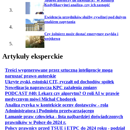
Sądowi asesorzy do likwidacji? W Komisji
Kodyfikacyjnej analiza, czy ich zastąpić
Ewidencja urzędników służby cywilnej pod dużym
znakiem zapytania
Czy żołnierz może dostać emeryturę zwykłą i
wojskową
Artykuły eksperckie
Treści wygenerowane przez sztuczną inteligencje mogą
otwiera się w nowej karcie
naruszać prawo autorskie
otwiera 
Ukryte zyski, estoński CIT, ryczałt od dochodów spółek
otwiera się w no
Nowelizacja naprawcza KPC zażalenia zmiany
PODCAST #40: Lekarz czy algorytm? O roli AI w prawie
otwiera się w nowej karcie
medycznym mówi Michał Chodorek
Analiza ryzyka w kontekście oceny dostawców - rola
otwiera się w nowe
Administratora i Podmiotu przetwarzającego
Łamanie praw człowieka - lista najbardziej doświadczonych
otwiera się w nowej karcie
prawników w Polsce do 2024 r.
Polscy prawnicy przed TSUE i ETPC do 2024 roku - podział