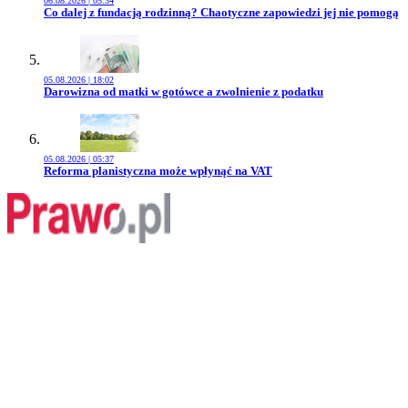
06.08.2026 | 05:34
Przejdź do artykułu:
Co dalej z fundacją rodzinną? Chaotyczne zapowiedzi jej nie pomogą
05.08.2026 | 18:02
Przejdź do artykułu:
Darowizna od matki w gotówce a zwolnienie z podatku
05.08.2026 | 05:37
Przejdź do artykułu:
Reforma planistyczna może wpłynąć na VAT