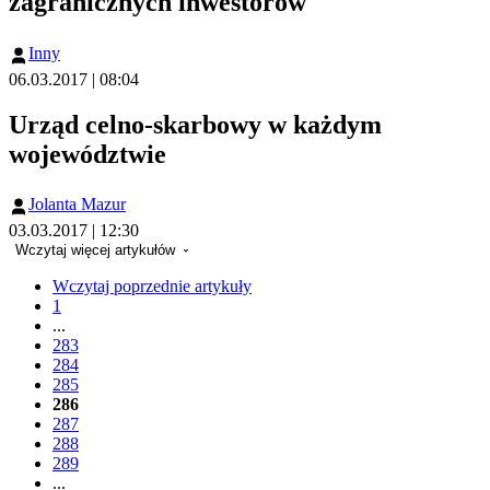
zagranicznych inwestorów
Inny
06.03.2017 | 08:04
Urząd celno-skarbowy w każdym
województwie
Jolanta Mazur
03.03.2017 | 12:30
Wczytaj więcej artykułów
Wczytaj poprzednie artykuły
1
...
283
284
285
286
287
288
289
...