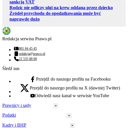
sankcją VAT
Rodzic nie odliczy ulgi na krew oddaną przez dziecko
Źródeł przychodu do opodatkowania może być
naprawdę dużo
Redakcja serwisu Prawo.pl
801 04 45 45
Numer telefonu:
redakcja@prawo.pl
Adres email:
22 535 88 00
Numer telefonu:
Śledź nas
Przejdź do naszego profilu na Facebooku
facebook - otwiera się w nowej karcie
Przejdź do naszego profilu na X (dawniej Twitter)
x - otwiera się w nowej karcie
Odwiedź nasz kanał w serwisie YouTube
youtube - otwiera się w nowej karcie
Prawnicy i sądy
Podatki
Wymiar sprawiedliwości
Prawnicy
Kadry i BHP