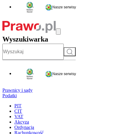
Nasze serwisy
Wyszukiwarka
Szukaj
Nasze serwisy
Prawnicy i sądy
Podatki
PIT
CIT
VAT
Akcyza
Ordynacja
Rachunkowość