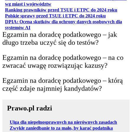
otwiera się w nowej karcie
wg miast i województw
otwiera
Ranking prawników przed TSUE i ETPC do 2024 roku
otwiera się w
Polskie sprawy przed TSUE i ETPC do 2024 roku
DPIA: Ocena skutków dla ochrony danych osobowych dla
otwiera się w nowej karcie
systemów AI
Egzamin na doradcę podatkowego – jak
długo trzeba uczyć się do testów?
Egzamin na doradcę podatkowego – na co
zwracać uwagę rozwiązując kazusy?
Egzamin na doradcę podatkowego – którą
część zdaje najmniej kandydatów?
Prawo.pl radzi
Ulga dla niepełnosprawnych na nierównych zasadach
Zwykłe zaniedbanie to za mało, by karać podatnika