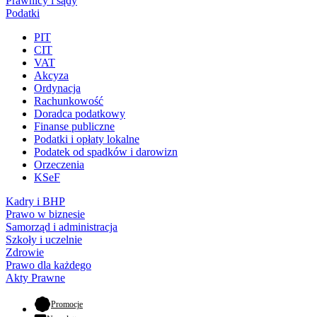
Prawnicy i sądy
Podatki
PIT
CIT
VAT
Akcyza
Ordynacja
Rachunkowość
Doradca podatkowy
Finanse publiczne
Podatki i opłaty lokalne
Podatek od spadków i darowizn
Orzeczenia
KSeF
Kadry i BHP
Prawo w biznesie
Samorząd i administracja
Szkoły i uczelnie
Zdrowie
Prawo dla każdego
Akty Prawne
- otwiera się w nowej karcie
Promocje