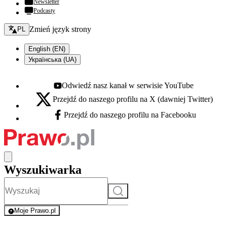
Newsletter
Podcasty
Zmień język - bieżący:
Zmień język strony
PL
English (EN)
Українська (UA)
Odwiedź nasz kanał w serwisie YouTube
Youtube - otwiera się w nowej karcie
Przejdź do naszego profilu na X (dawniej Twitter)
X - otwiera się w nowej karcie
Przejdź do naszego profilu na Facebooku
Facebook - otwiera się w nowej karcie
Wyszukiwarka
Szukaj
Moje Prawo.pl
- rejestracja i logowanie do serwisu