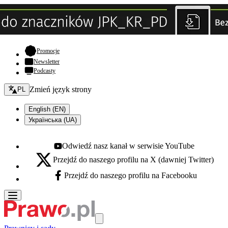
- otwiera się w nowej karcie
Promocje
Newsletter
Podcasty
Zmień język - bieżący:
Zmień język strony
PL
English (EN)
Українська (UA)
Odwiedź nasz kanał w serwisie YouTube
Youtube - otwiera się w nowej karcie
Przejdź do naszego profilu na X (dawniej Twitter)
X - otwiera się w nowej karcie
Przejdź do naszego profilu na Facebooku
Facebook - otwiera się w nowej karcie