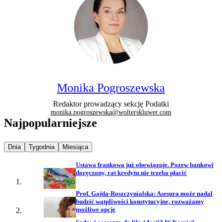
Monika Pogroszewska
Redaktor prowadzący sekcję Podatki
monika.pogroszewska@wolterskluwer.com
Najpopularniejsze
Najpopularniejsze wiadomości z
Najpopularniejsze wiadomości z
Najpopularniejsze wiadomości z
Dnia
Tygodnia
Miesiąca
Ustawa frankowa już obowiązuje. Pozew bankowi
doręczony, rat kredytu nie trzeba płacić
Prof. Gajda-Roszczynialska: Asesura może nadal
budzić wątpliwości konstytucyjne, rozważamy
możliwe opcje