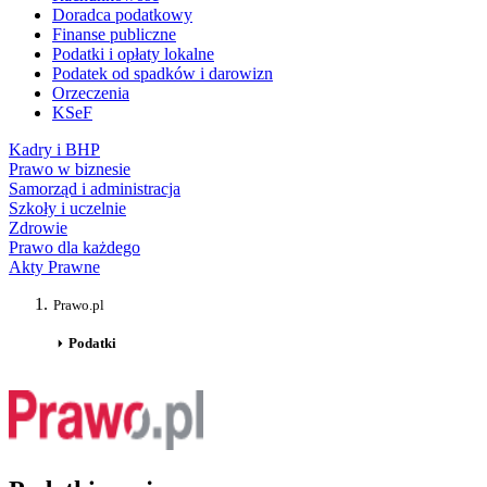
Doradca podatkowy
Finanse publiczne
Podatki i opłaty lokalne
Podatek od spadków i darowizn
Orzeczenia
KSeF
Kadry i BHP
Prawo w biznesie
Samorząd i administracja
Szkoły i uczelnie
Zdrowie
Prawo dla każdego
Akty Prawne
Prawo.pl
Podatki