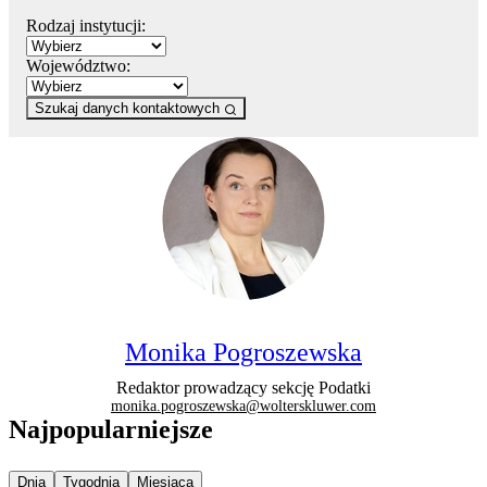
Rodzaj instytucji:
Województwo:
Szukaj danych kontaktowych
Monika Pogroszewska
Redaktor prowadzący sekcję Podatki
monika.pogroszewska@wolterskluwer.com
Najpopularniejsze
Najpopularniejsze wiadomości z
Najpopularniejsze wiadomości z
Najpopularniejsze wiadomości z
Dnia
Tygodnia
Miesiąca