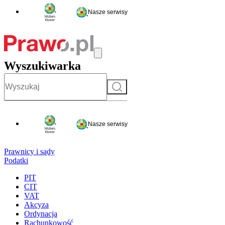
Nasze serwisy
Wyszukiwarka
Szukaj
Nasze serwisy
Prawnicy i sądy
Podatki
PIT
CIT
VAT
Akcyza
Ordynacja
Rachunkowość