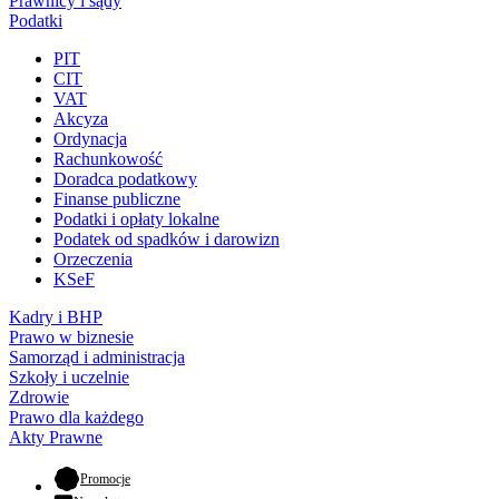
Prawnicy i sądy
Podatki
PIT
CIT
VAT
Akcyza
Ordynacja
Rachunkowość
Doradca podatkowy
Finanse publiczne
Podatki i opłaty lokalne
Podatek od spadków i darowizn
Orzeczenia
KSeF
Kadry i BHP
Prawo w biznesie
Samorząd i administracja
Szkoły i uczelnie
Zdrowie
Prawo dla każdego
Akty Prawne
- otwiera się w nowej karcie
Promocje