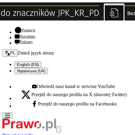
- otwiera się w nowej karcie
Promocje
Newsletter
Podcasty
Zmień język - bieżący:
Zmień język strony
PL
English (EN)
Українська (UA)
Odwiedź nasz kanał w serwisie YouTube
Youtube - otwiera się w nowej karcie
Przejdź do naszego profilu na X (dawniej Twitter)
X - otwiera się w nowej karcie
Przejdź do naszego profilu na Facebooku
Facebook - otwiera się w nowej karcie