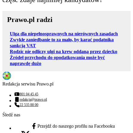
Prawo.pl radzi
Ulga dla niepełnosprawnych na nierównych zasadach
Zwykłe zaniedbanie to za mało, by karać podatnika
sankcją VAT
Rodzic nie odliczy ulgi na krew oddaną przez dziecko
Źródeł przychodu do opodatkowania może być
naprawdę dużo
Redakcja serwisu Prawo.pl
801 04 45 45
Numer telefonu:
redakcja@prawo.pl
Adres email:
22 535 88 00
Numer telefonu:
Śledź nas
Przejdź do naszego profilu na Facebooku
facebook - otwiera się w nowej karcie