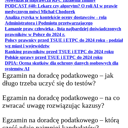
Nowelizacja naprawcza KPC zażalenia zmiany
PODCAST #40: Lekarz czy algorytm? O roli AI w prawie
otwiera się w nowej karcie
medycznym mówi Michał Chodorek
Analiza ryzyka w kontekście oceny dostawców - rola
otwiera się w nowe
Administratora i Podmiotu przetwarzającego
Łamanie praw człowieka - lista najbardziej doświadczonych
otwiera się w nowej karcie
prawników w Polsce do 2024 r.
Polscy prawnicy przed TSUE i ETPC do 2024 roku - podział
otwiera się w nowej karcie
wg miast i województw
otwiera
Ranking prawników przed TSUE i ETPC do 2024 roku
otwiera się w
Polskie sprawy przed TSUE i ETPC do 2024 roku
DPIA: Ocena skutków dla ochrony danych osobowych dla
otwiera się w nowej karcie
systemów AI
Egzamin na doradcę podatkowego – jak
długo trzeba uczyć się do testów?
Egzamin na doradcę podatkowego – na co
zwracać uwagę rozwiązując kazusy?
Egzamin na doradcę podatkowego – którą
część zdaje najmniej kandydatów?