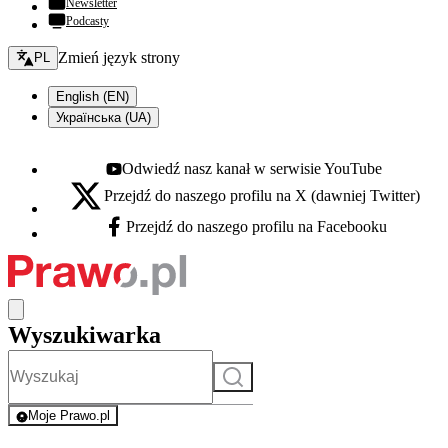
Newsletter
Podcasty
Zmień język - bieżący:
Zmień język strony
PL
English (EN)
Українська (UA)
Odwiedź nasz kanał w serwisie YouTube
Youtube - otwiera się w nowej karcie
Przejdź do naszego profilu na X (dawniej Twitter)
X - otwiera się w nowej karcie
Przejdź do naszego profilu na Facebooku
Facebook - otwiera się w nowej karcie
Wyszukiwarka
Szukaj
Moje Prawo.pl
- rejestracja i logowanie do serwisu