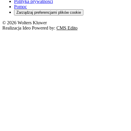
Orzeczenia
Polityka prywatności
Deregulacja
RODO
Pomoc
Cyberbezpieczeństwo
Zarządzaj preferencjami plików cookie
Franczyza
Nowe technologie
© 2026 Wolters Kluwer
Prawo autorskie
Realizacja Ideo Powered by:
CMS Edito