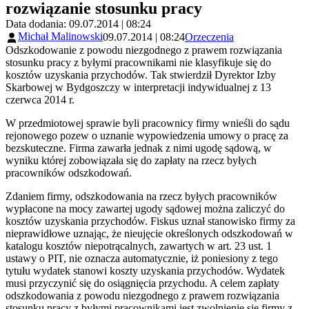
rozwiązanie stosunku pracy
Data dodania: 09.07.2014 | 08:24
Michał Malinowski
09.07.2014 | 08:24
Orzeczenia
Odszkodowanie z powodu niezgodnego z prawem rozwiązania
stosunku pracy z byłymi pracownikami nie klasyfikuje się do
kosztów uzyskania przychodów. Tak stwierdził Dyrektor Izby
Skarbowej w Bydgoszczy w interpretacji indywidualnej z 13
czerwca 2014 r.
W przedmiotowej sprawie byli pracownicy firmy wnieśli do sądu
rejonowego pozew o uznanie wypowiedzenia umowy o pracę za
bezskuteczne. Firma zawarła jednak z nimi ugodę sądową, w
wyniku której zobowiązała się do zapłaty na rzecz byłych
pracowników odszkodowań.
Zdaniem firmy, odszkodowania na rzecz byłych pracowników
wypłacone na mocy zawartej ugody sądowej można zaliczyć do
kosztów uzyskania przychodów. Fiskus uznał stanowisko firmy za
nieprawidłowe uznając, że nieujęcie określonych odszkodowań w
katalogu kosztów niepotrącalnych, zawartych w art. 23 ust. 1
ustawy o PIT, nie oznacza automatycznie, iż poniesiony z tego
tytułu wydatek stanowi koszty uzyskania przychodów. Wydatek
musi przyczynić się do osiągnięcia przychodu. A celem zapłaty
odszkodowania z powodu niezgodnego z prawem rozwiązania
stosunku pracy z byłymi pracownikami jest zwolnienie się firmy z