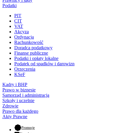
Prawnicy i sądy
Podatki
PIT
CIT
VAT
Akcyza
Ordynacja
Rachunkowość
Doradca podatkowy
Finanse publiczne
Podatki i opłaty lokalne
Podatek od spadków i darowizn
Orzeczenia
KSeF
Kadry i BHP
Prawo w biznesie
Samorząd i administracja
Szkoły i uczelnie
Zdrowie
Prawo dla każdego
Akty Prawne
- otwiera się w nowej karcie
Promocje