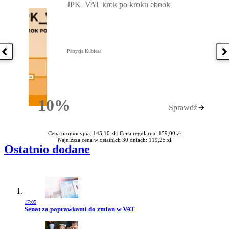
JPK_VAT krok po kroku ebook
Patrycja Kubiesa
Poprzednia książka
N
10%
Sprawdź
Rabatu
Cena promocyjna: 143,10 zł |
Cena regularna: 159,00 zł
Najniższa cena w ostatnich 30 dniach: 119,25 zł
Ostatnio dodane
17:05
Przejdź do artykułu:
Senat za poprawkami do zmian w VAT