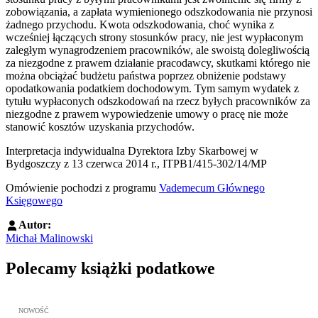
zobowiązania, a zapłata wymienionego odszkodowania nie przynosi
żadnego przychodu. Kwota odszkodowania, choć wynika z
wcześniej łączących strony stosunków pracy, nie jest wypłaconym
zaległym wynagrodzeniem pracowników, ale swoistą dolegliwością
za niezgodne z prawem działanie pracodawcy, skutkami którego nie
można obciążać budżetu państwa poprzez obniżenie podstawy
opodatkowania podatkiem dochodowym. Tym samym wydatek z
tytułu wypłaconych odszkodowań na rzecz byłych pracowników za
niezgodne z prawem wypowiedzenie umowy o pracę nie może
stanowić kosztów uzyskania przychodów.
Interpretacja indywidualna Dyrektora Izby Skarbowej w
Bydgoszczy z 13 czerwca 2014 r., ITPB1/415-302/14/MP
Omówienie pochodzi z programu
Vademecum Głównego
Księgowego
Autor:
Michał Malinowski
Polecamy książki podatkowe
Przejdź do: JPK_VAT krok po kroku ebook, Patrycja Kubiesa - otw
NOWOŚĆ