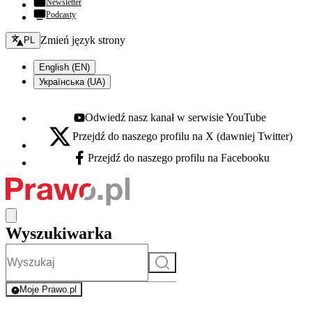
Newsletter
Podcasty
Zmień język - bieżący:
Zmień język strony
PL
English (EN)
Українська (UA)
Odwiedź nasz kanał w serwisie YouTube
Youtube - otwiera się w nowej karcie
Przejdź do naszego profilu na X (dawniej Twitter)
X - otwiera się w nowej karcie
Przejdź do naszego profilu na Facebooku
Facebook - otwiera się w nowej karcie
Wyszukiwarka
Szukaj
Moje Prawo.pl
- rejestracja i logowanie do serwisu