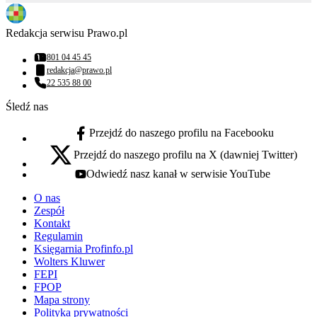
Redakcja serwisu Prawo.pl
801 04 45 45
Numer telefonu:
redakcja@prawo.pl
Adres email:
22 535 88 00
Numer telefonu:
Śledź nas
Przejdź do naszego profilu na Facebooku
facebook - otwiera się w nowej karcie
Przejdź do naszego profilu na X (dawniej Twitter)
x - otwiera się w nowej karcie
Odwiedź nasz kanał w serwisie YouTube
youtube - otwiera się w nowej karcie
O nas
Zespół
Kontakt
Regulamin
Księgarnia Profinfo.pl
Wolters Kluwer
FEPI
FPOP
Mapa strony
Polityka prywatności