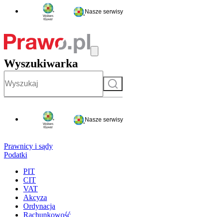
Nasze serwisy
Wyszukiwarka
Szukaj
Nasze serwisy
Prawnicy i sądy
Podatki
PIT
CIT
VAT
Akcyza
Ordynacja
Rachunkowość