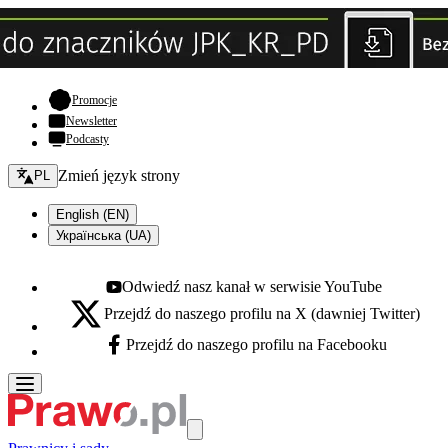
- otwiera się w nowej karcie
Promocje
Newsletter
Podcasty
Zmień język - bieżący:
Zmień język strony
PL
English (EN)
Українська (UA)
Odwiedź nasz kanał w serwisie YouTube
Youtube - otwiera się w nowej karcie
Przejdź do naszego profilu na X (dawniej Twitter)
X - otwiera się w nowej karcie
Przejdź do naszego profilu na Facebooku
Facebook - otwiera się w nowej karcie