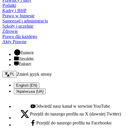
Prawnicy i sądy
Podatki
Kadry i BHP
Prawo w biznesie
Samorząd i administracja
Szkoły i uczelnie
Zdrowie
Prawo dla każdego
Akty Prawne
- otwiera się w nowej karcie
Promocje
Newsletter
Podcasty
Zmień język - bieżący:
Zmień język strony
PL
English (EN)
Українська (UA)
Odwiedź nasz kanał w serwisie YouTube
Youtube - otwiera się w nowej karcie
Przejdź do naszego profilu na X (dawniej Twitter)
X - otwiera się w nowej karcie
Przejdź do naszego profilu na Facebooku
Facebook - otwiera się w nowej karcie