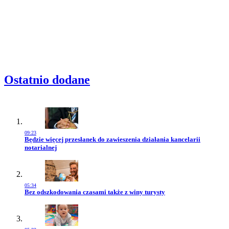
Ostatnio dodane
09:23
Przejdź do artykułu:
Będzie więcej przesłanek do zawieszenia działania kancelarii
notarialnej
05:34
Przejdź do artykułu:
Bez odszkodowania czasami także z winy turysty