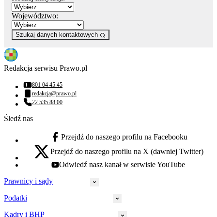
Województwo:
Szukaj danych kontaktowych
Redakcja serwisu Prawo.pl
801 04 45 45
Numer telefonu:
redakcja@prawo.pl
Adres email:
22 535 88 00
Numer telefonu:
Śledź nas
Przejdź do naszego profilu na Facebooku
facebook - otwiera się w nowej karcie
Przejdź do naszego profilu na X (dawniej Twitter)
x - otwiera się w nowej karcie
Odwiedź nasz kanał w serwisie YouTube
youtube - otwiera się w nowej karcie
Prawnicy i sądy
Podatki
Wymiar sprawiedliwości
Prawnicy
Kadry i BHP