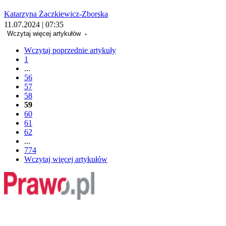
Katarzyna Żaczkiewicz-Zborska
11.07.2024 | 07:35
Wczytaj więcej artykułów
Wczytaj poprzednie artykuły
1
...
56
57
58
59
60
61
62
...
774
Wczytaj więcej artykułów