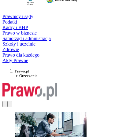
Prawnicy i sądy
Podatki
Kadry i BHP
Prawo w biznesie
Samorząd i administracja
Szkoły i uczelnie
Zdrowie
Prawo dla każdego
Akty Prawne
Prawo.pl
Orzeczenia