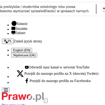
- otwiera się w nowej karcie
Promocje
Newsletter
Podcasty
Zmień język - bieżący:
Zmień język strony
PL
English (EN)
Українська (UA)
Odwiedź nasz kanał w serwisie YouTube
Youtube - otwiera się w nowej karcie
Przejdź do naszego profilu na X (dawniej Twitter)
X - otwiera się w nowej karcie
Przejdź do naszego profilu na Facebooku
Facebook - otwiera się w nowej karcie