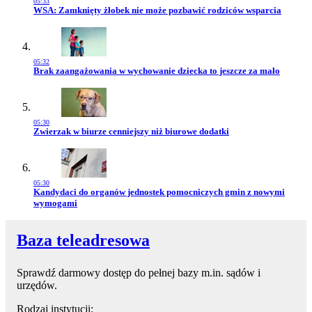
05:33
Przejdź do artykułu:
WSA: Zamknięty żłobek nie może pozbawić rodziców wsparcia
05:32
Przejdź do artykułu:
Brak zaangażowania w wychowanie dziecka to jeszcze za mało
05:30
Przejdź do artykułu:
Zwierzak w biurze cenniejszy niż biurowe dodatki
05:30
Przejdź do artykułu:
Kandydaci do organów jednostek pomocniczych gmin z nowymi
wymogami
Baza teleadresowa
Sprawdź darmowy dostęp do pełnej bazy m.in. sądów i
urzędów.
Rodzaj instytucji: