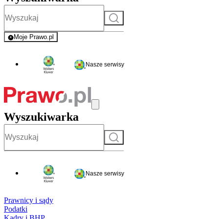
Szukaj
Moje Prawo.pl
- rejestracja i logowanie do serwisu
Nasze serwisy
Wyszukiwarka
Szukaj
Nasze serwisy
Prawnicy i sądy
Podatki
Kadry i BHP