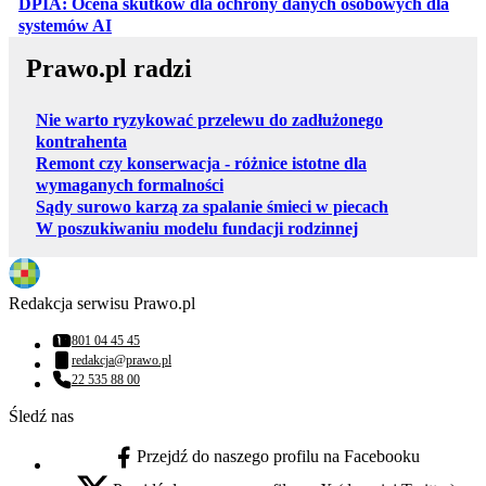
DPIA: Ocena skutków dla ochrony danych osobowych dla
otwiera się w nowej karcie
systemów AI
Prawo.pl radzi
Nie warto ryzykować przelewu do zadłużonego
kontrahenta
Remont czy konserwacja - różnice istotne dla
wymaganych formalności
Sądy surowo karzą za spalanie śmieci w piecach
W poszukiwaniu modelu fundacji rodzinnej
Redakcja serwisu Prawo.pl
801 04 45 45
Numer telefonu:
redakcja@prawo.pl
Adres email:
22 535 88 00
Numer telefonu:
Śledź nas
Przejdź do naszego profilu na Facebooku
facebook - otwiera się w nowej karcie