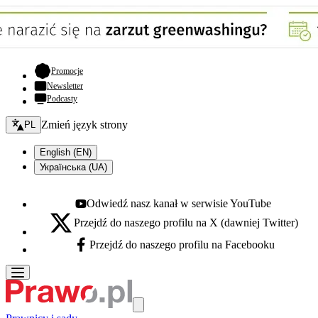
- otwiera się w nowej karcie
Promocje
Newsletter
Podcasty
Zmień język - bieżący:
Zmień język strony
PL
English (EN)
Українська (UA)
Odwiedź nasz kanał w serwisie YouTube
Youtube - otwiera się w nowej karcie
Przejdź do naszego profilu na X (dawniej Twitter)
X - otwiera się w nowej karcie
Przejdź do naszego profilu na Facebooku
Facebook - otwiera się w nowej karcie