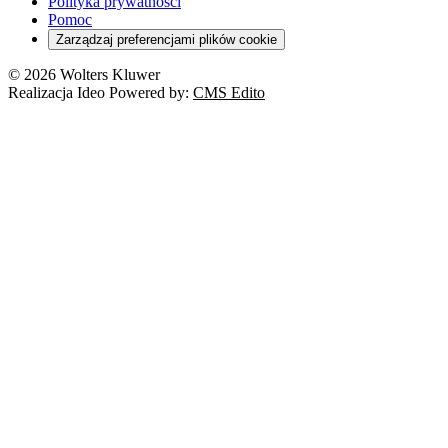
Orzeczenia
Polityka prywatności
Deregulacja
RODO
Pomoc
Cyberbezpieczeństwo
Zarządzaj preferencjami plików cookie
Franczyza
Nowe technologie
© 2026 Wolters Kluwer
Prawo autorskie
Realizacja Ideo Powered by:
CMS Edito