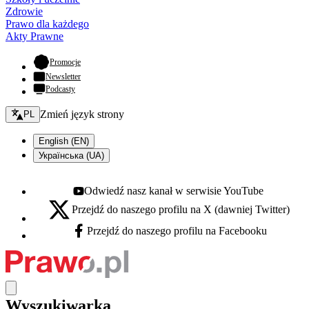
Zdrowie
Prawo dla każdego
Akty Prawne
- otwiera się w nowej karcie
Promocje
Newsletter
Podcasty
Zmień język - bieżący:
Zmień język strony
PL
English (EN)
Українська (UA)
Odwiedź nasz kanał w serwisie YouTube
Youtube - otwiera się w nowej karcie
Przejdź do naszego profilu na X (dawniej Twitter)
X - otwiera się w nowej karcie
Przejdź do naszego profilu na Facebooku
Facebook - otwiera się w nowej karcie
Wyszukiwarka