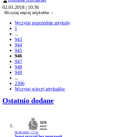
02.01.2018 | 10:36
Wczytaj więcej artykułów
Wczytaj poprzednie artykuły
1
...
943
944
945
946
947
948
949
...
2306
Wczytaj więcej artykułów
Ostatnio dodane
06.08.2026 | 17:55
Przejdź do artykułu:
Senat przyjął bez poprawek