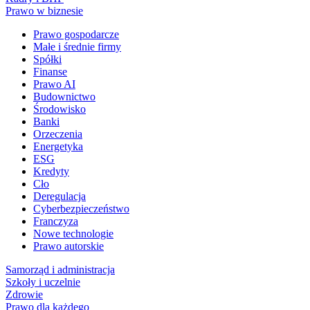
Prawo w biznesie
Prawo gospodarcze
Małe i średnie firmy
Spółki
Finanse
Prawo AI
Budownictwo
Środowisko
Banki
Orzeczenia
Energetyka
ESG
Kredyty
Cło
Deregulacja
Cyberbezpieczeństwo
Franczyza
Nowe technologie
Prawo autorskie
Samorząd i administracja
Szkoły i uczelnie
Zdrowie
Prawo dla każdego