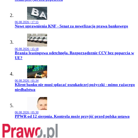
06.08.2026 | 17:15
Przejdź do artykułu:
Nowe uprawnienia KNF - Senat za nowelizacją prawa bankowego
06.08.2026 | 15:18
Przejdź do artykułu:
Branża leasingowa odetchnęła. Rozporządzenie CCV bez poparcia w
UE?
06.08.2026 | 05:34
Przejdź do artykułu:
Klient banku nie musi spłacać oszukańczej pożyczki - mimo rażącego
niedbalstwa
06.08.2026 | 05:30
Przejdź do artykułu:
PPWR od 12 sierpnia. Kontrola może przyjść przed polską ustawą