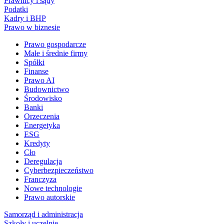
Prawnicy i sądy
Podatki
Kadry i BHP
Prawo w biznesie
Prawo gospodarcze
Małe i średnie firmy
Spółki
Finanse
Prawo AI
Budownictwo
Środowisko
Banki
Orzeczenia
Energetyka
ESG
Kredyty
Cło
Deregulacja
Cyberbezpieczeństwo
Franczyza
Nowe technologie
Prawo autorskie
Samorząd i administracja
Szkoły i uczelnie