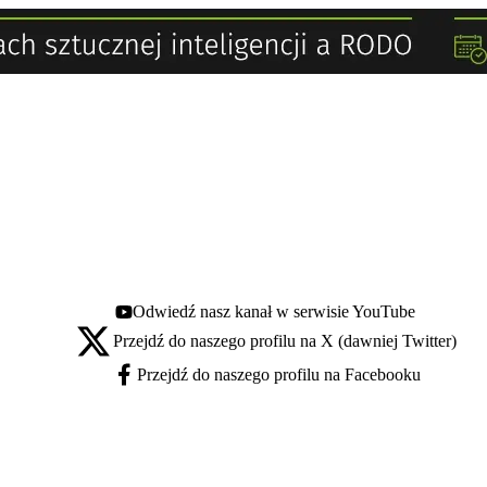
Odwiedź nasz kanał w serwisie YouTube
Youtube - otwiera się w nowej karcie
Przejdź do naszego profilu na X (dawniej Twitter)
X - otwiera się w nowej karcie
Przejdź do naszego profilu na Facebooku
Facebook - otwiera się w nowej karcie