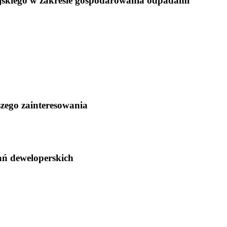
ejskiego w zakresie gospodarowania odpadami
zego zainteresowania
kań deweloperskich