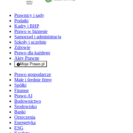
Prawnicy i sądy
Podatki
Kadry i BHP
Prawo w biznesie
Samorząd i administracja
Szkoły i uczelnie
Zdrowie
Prawo dla każdego
Akty Prawne
Moje Prawo.pl
- rejestracja i logowanie do serwisu
Prawo gospodarcze
Małe i średnie firmy
Spółki
Finanse
Prawo AI
Budownictwo
Środowisko
Banki
Orzeczenia
Energetyka
ESG