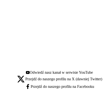
Odwiedź nasz kanał w serwisie YouTube
Youtube - otwiera się w nowej karcie
Przejdź do naszego profilu na X (dawniej Twitter)
X - otwiera się w nowej karcie
Przejdź do naszego profilu na Facebooku
Facebook - otwiera się w nowej karcie