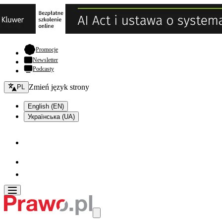
- otwiera się w nowej karcie
Promocje
Newsletter
Podcasty
Zmień język - bieżący:
Zmień język strony
PL
English (EN)
Українська (UA)