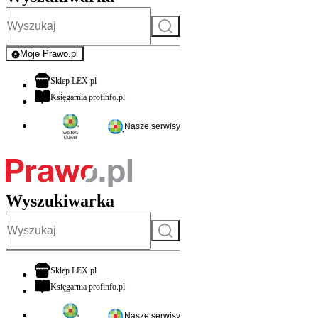
Szukaj
Moje Prawo.pl
- rejestracja i logowanie do serwisu
otwiera się w nowej karcie
Sklep LEX.pl
otwiera się w nowej karcie
Księgarnia profinfo.pl
Nasze serwisy
Wyszukiwarka
Szukaj
otwiera się w nowej karcie
Sklep LEX.pl
otwiera się w nowej karcie
Księgarnia profinfo.pl
Nasze serwisy