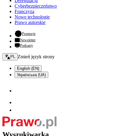
Deregulacja
Cyberbezpieczeństwo
Franczyza
Nowe technologie
Prawo autorskie
- otwiera się w nowej karcie
Promocje
Newsletter
Podcasty
Zmień język - bieżący:
Zmień język strony
PL
English (EN)
Українська (UA)
Wyszukiwarka