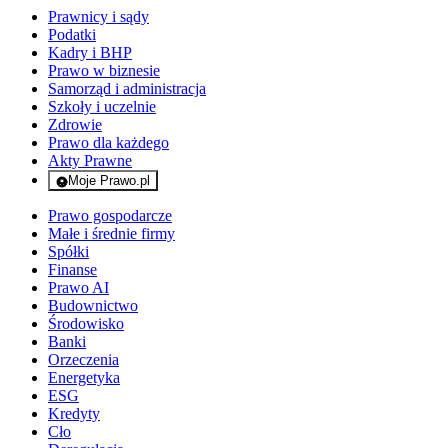
Prawnicy i sądy
Podatki
Kadry i BHP
Prawo w biznesie
Samorząd i administracja
Szkoły i uczelnie
Zdrowie
Prawo dla każdego
Akty Prawne
Moje Prawo.pl
- rejestracja i logowanie do serwisu
Prawo gospodarcze
Małe i średnie firmy
Spółki
Finanse
Prawo AI
Budownictwo
Środowisko
Banki
Orzeczenia
Energetyka
ESG
Kredyty
Cło