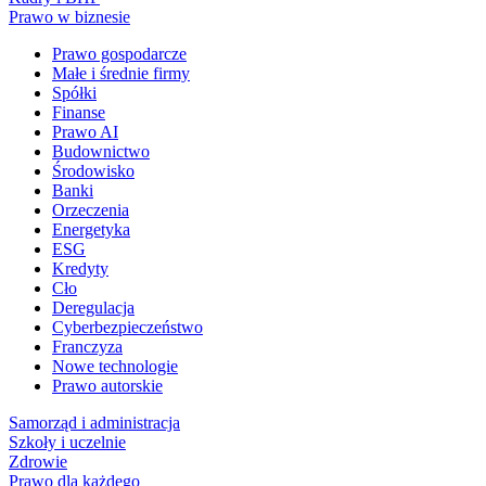
Prawo w biznesie
Prawo gospodarcze
Małe i średnie firmy
Spółki
Finanse
Prawo AI
Budownictwo
Środowisko
Banki
Orzeczenia
Energetyka
ESG
Kredyty
Cło
Deregulacja
Cyberbezpieczeństwo
Franczyza
Nowe technologie
Prawo autorskie
Samorząd i administracja
Szkoły i uczelnie
Zdrowie
Prawo dla każdego