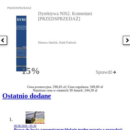
Przejdź do: Dyrektywa NIS2. Komentarz [PRZEDSPRZEDAŻ], Mateu
PRZEDSPRZEDAŻ
Dyrektywa NIS2. Komentarz
[PRZEDSPRZEDAŻ]
Poprzednia książka
N
Mateusz Jakubik, Rafał Prabucki
15%
Sprawdź
Rabatu
Cena promocyjna: 296,65 zł |
Cena regularna: 349,00 zł
Najniższa cena w ostatnich 30 dniach: 244,30 zł
Ostatnio dodane
08.08.2026 | 05:30
Przejdź do artykułu:
Prawo do bycia zapomnianym blokuje trudne pytania o przeszłość