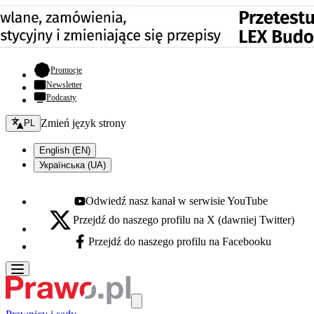
- otwiera się w nowej karcie
Promocje
Newsletter
Podcasty
Zmień język - bieżący:
Zmień język strony
PL
English (EN)
Українська (UA)
Odwiedź nasz kanał w serwisie YouTube
Youtube - otwiera się w nowej karcie
Przejdź do naszego profilu na X (dawniej Twitter)
X - otwiera się w nowej karcie
Przejdź do naszego profilu na Facebooku
Facebook - otwiera się w nowej karcie