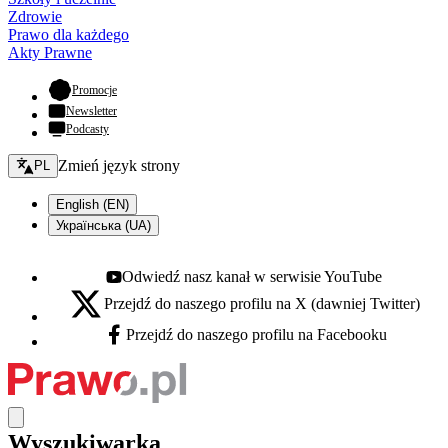
Zdrowie
Prawo dla każdego
Akty Prawne
- otwiera się w nowej karcie
Promocje
Newsletter
Podcasty
Zmień język - bieżący:
Zmień język strony
PL
English (EN)
Українська (UA)
Odwiedź nasz kanał w serwisie YouTube
Youtube - otwiera się w nowej karcie
Przejdź do naszego profilu na X (dawniej Twitter)
X - otwiera się w nowej karcie
Przejdź do naszego profilu na Facebooku
Facebook - otwiera się w nowej karcie
Wyszukiwarka