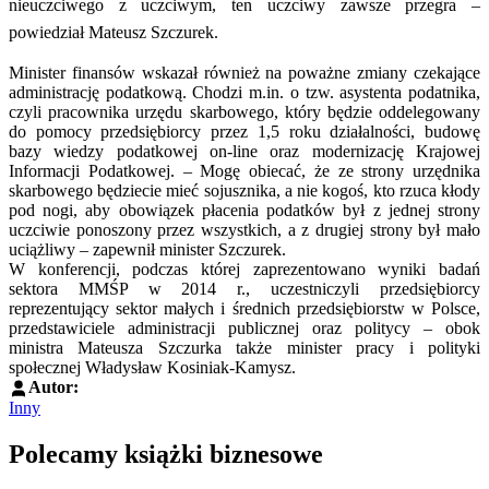
nieuczciwego z uczciwym, ten uczciwy zawsze przegra –
powiedział Mateusz Szczurek.
Minister finansów wskazał również na poważne zmiany czekające
administrację podatkową. Chodzi m.in. o tzw. asystenta podatnika,
czyli pracownika urzędu skarbowego, który będzie oddelegowany
do pomocy przedsiębiorcy przez 1,5 roku działalności, budowę
bazy wiedzy podatkowej on-line oraz modernizację Krajowej
Informacji Podatkowej. – Mogę obiecać, że ze strony urzędnika
skarbowego będziecie mieć sojusznika, a nie kogoś, kto rzuca kłody
pod nogi, aby obowiązek płacenia podatków był z jednej strony
uczciwie ponoszony przez wszystkich, a z drugiej strony był mało
uciążliwy – zapewnił minister Szczurek.
W konferencji, podczas której zaprezentowano wyniki badań
sektora MMŚP w 2014 r., uczestniczyli przedsiębiorcy
reprezentujący sektor małych i średnich przedsiębiorstw w Polsce,
przedstawiciele administracji publicznej oraz politycy – obok
ministra Mateusza Szczurka także minister pracy i polityki
społecznej Władysław Kosiniak-Kamysz.
Autor:
Inny
Polecamy książki biznesowe