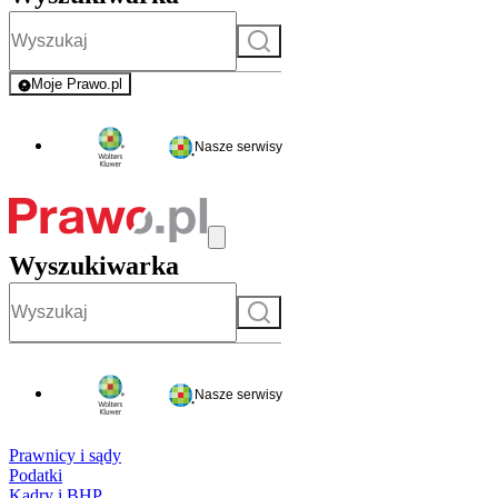
Szukaj
Moje Prawo.pl
- rejestracja i logowanie do serwisu
Nasze serwisy
Wyszukiwarka
Szukaj
Nasze serwisy
Prawnicy i sądy
Podatki
Kadry i BHP