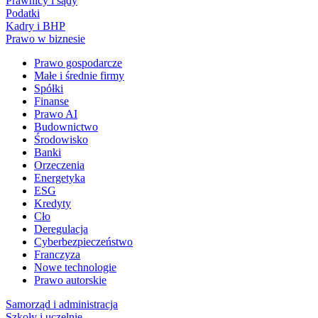
Prawnicy i sądy
Podatki
Kadry i BHP
Prawo w biznesie
Prawo gospodarcze
Małe i średnie firmy
Spółki
Finanse
Prawo AI
Budownictwo
Środowisko
Banki
Orzeczenia
Energetyka
ESG
Kredyty
Cło
Deregulacja
Cyberbezpieczeństwo
Franczyza
Nowe technologie
Prawo autorskie
Samorząd i administracja
Szkoły i uczelnie