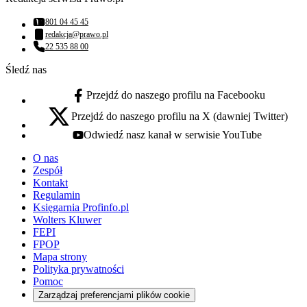
801 04 45 45
Numer telefonu:
redakcja@prawo.pl
Adres email:
22 535 88 00
Numer telefonu:
Śledź nas
Przejdź do naszego profilu na Facebooku
facebook - otwiera się w nowej karcie
Przejdź do naszego profilu na X (dawniej Twitter)
x - otwiera się w nowej karcie
Odwiedź nasz kanał w serwisie YouTube
youtube - otwiera się w nowej karcie
O nas
Zespół
Kontakt
Regulamin
Księgarnia Profinfo.pl
Wolters Kluwer
FEPI
FPOP
Mapa strony
Polityka prywatności
Pomoc
Zarządzaj preferencjami plików cookie