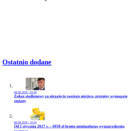
Ostatnio dodane
08.08.2026 | 10:46
Przejdź do artykułu:
Zakaz stadionowy za niezajęcie swojego miejsca, przepisy wymagają
zmiany
08.08.2026 | 10:24
Przejdź do artykułu:
Od 1 stycznia 2027 r. – 4950 zł brutto minimalnego wynagrodzenia
za pracę