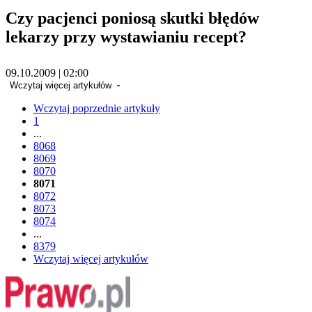
Czy pacjenci poniosą skutki błędów
lekarzy przy wystawianiu recept?
09.10.2009 | 02:00
Wczytaj więcej artykułów
Wczytaj poprzednie artykuły
1
...
8068
8069
8070
8071
8072
8073
8074
...
8379
Wczytaj więcej artykułów