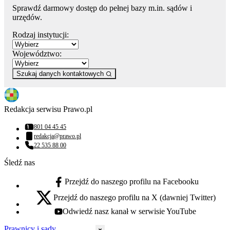
Sprawdź darmowy dostęp do pełnej bazy m.in. sądów i
urzędów.
Rodzaj instytucji:
Województwo:
Szukaj danych kontaktowych
Redakcja serwisu Prawo.pl
801 04 45 45
Numer telefonu:
redakcja@prawo.pl
Adres email:
22 535 88 00
Numer telefonu:
Śledź nas
Przejdź do naszego profilu na Facebooku
facebook - otwiera się w nowej karcie
Przejdź do naszego profilu na X (dawniej Twitter)
x - otwiera się w nowej karcie
Odwiedź nasz kanał w serwisie YouTube
youtube - otwiera się w nowej karcie
Prawnicy i sądy