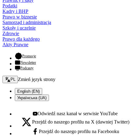
Prawnicy i sądy
Podatki
Kadry i BHP
Prawo w biznesie
Samorząd i administracja
Szkoły i uczelnie
Zdrowie
Prawo dla każdego
Akty Prawne
- otwiera się w nowej karcie
Promocje
Newsletter
Podcasty
Zmień język - bieżący:
Zmień język strony
PL
English (EN)
Українська (UA)
Odwiedź nasz kanał w serwisie YouTube
Youtube - otwiera się w nowej karcie
Przejdź do naszego profilu na X (dawniej Twitter)
X - otwiera się w nowej karcie
Przejdź do naszego profilu na Facebooku
Facebook - otwiera się w nowej karcie