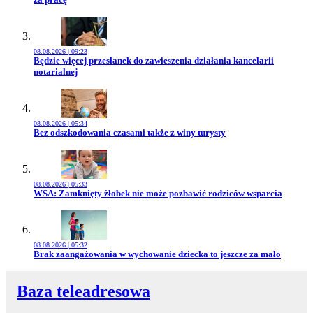
08.08.2026 | 09:23
Przejdź do artykułu:
Będzie więcej przesłanek do zawieszenia działania kancelarii
notarialnej
08.08.2026 | 05:34
Przejdź do artykułu:
Bez odszkodowania czasami także z winy turysty
08.08.2026 | 05:33
Przejdź do artykułu:
WSA: Zamknięty żłobek nie może pozbawić rodziców wsparcia
08.08.2026 | 05:32
Przejdź do artykułu:
Brak zaangażowania w wychowanie dziecka to jeszcze za mało
Baza teleadresowa