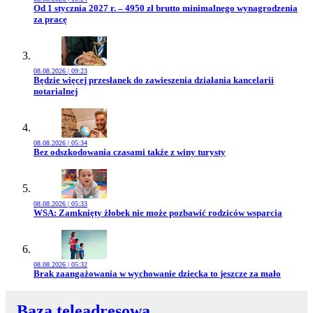
Przejdź do artykułu:
Od 1 stycznia 2027 r. – 4950 zł brutto minimalnego wynagrodzenia
za pracę
08.08.2026 | 09:23
Przejdź do artykułu:
Będzie więcej przesłanek do zawieszenia działania kancelarii
notarialnej
08.08.2026 | 05:34
Przejdź do artykułu:
Bez odszkodowania czasami także z winy turysty
08.08.2026 | 05:33
Przejdź do artykułu:
WSA: Zamknięty żłobek nie może pozbawić rodziców wsparcia
08.08.2026 | 05:32
Przejdź do artykułu:
Brak zaangażowania w wychowanie dziecka to jeszcze za mało
Baza teleadresowa