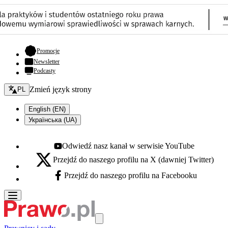
- otwiera się w nowej karcie
Promocje
Newsletter
Podcasty
Zmień język - bieżący:
Zmień język strony
PL
English (EN)
Українська (UA)
Odwiedź nasz kanał w serwisie YouTube
Youtube - otwiera się w nowej karcie
Przejdź do naszego profilu na X (dawniej Twitter)
X - otwiera się w nowej karcie
Przejdź do naszego profilu na Facebooku
Facebook - otwiera się w nowej karcie