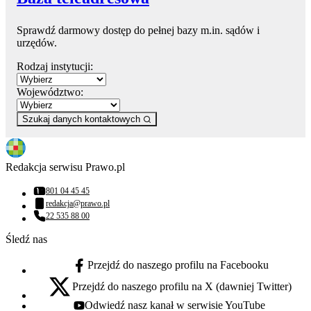
Sprawdź darmowy dostęp do pełnej bazy m.in. sądów i
urzędów.
Rodzaj instytucji:
Województwo:
Szukaj danych kontaktowych
Redakcja serwisu Prawo.pl
801 04 45 45
Numer telefonu:
redakcja@prawo.pl
Adres email:
22 535 88 00
Numer telefonu:
Śledź nas
Przejdź do naszego profilu na Facebooku
facebook - otwiera się w nowej karcie
Przejdź do naszego profilu na X (dawniej Twitter)
x - otwiera się w nowej karcie
Odwiedź nasz kanał w serwisie YouTube
youtube - otwiera się w nowej karcie