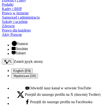
Prawnicy i sądy
Podatki
Kadry i BHP
Prawo w biznesie
Samorząd i administracja
Szkoły i uczelnie
Zdrowie
Prawo dla każdego
Akty Prawne
- otwiera się w nowej karcie
Promocje
Newsletter
Podcasty
Zmień język - bieżący:
Zmień język strony
PL
English (EN)
Українська (UA)
Odwiedź nasz kanał w serwisie YouTube
Youtube - otwiera się w nowej karcie
Przejdź do naszego profilu na X (dawniej Twitter)
X - otwiera się w nowej karcie
Przejdź do naszego profilu na Facebooku
Facebook - otwiera się w nowej karcie