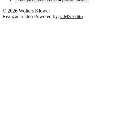
Franczyza
Nowe technologie
© 2026 Wolters Kluwer
Prawo autorskie
Realizacja Ideo Powered by:
CMS Edito