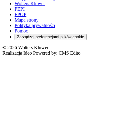
Emerytury i renty
Wolters Kluwer
Energetyka
Wojsko
Pacjent
FEPI
ESG
Wybory
Szkoła i uczeń
FPOP
Kredyty
Turystyka
Mapa strony
Cło
Orzeczenia
Polityka prywatności
Deregulacja
RODO
Pomoc
Cyberbezpieczeństwo
Zarządzaj preferencjami plików cookie
Franczyza
Nowe technologie
© 2026 Wolters Kluwer
Prawo autorskie
Realizacja Ideo Powered by:
CMS Edito