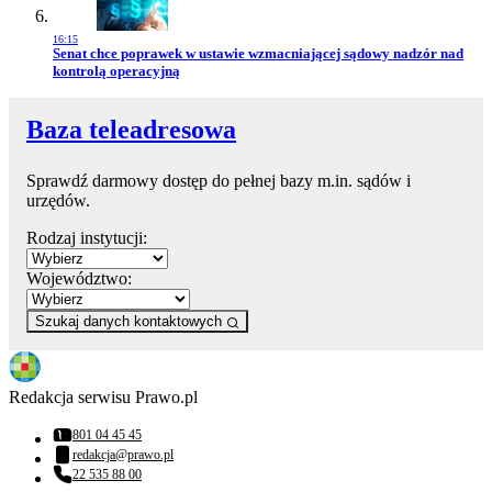
16:15
Przejdź do artykułu:
Senat chce poprawek w ustawie wzmacniającej sądowy nadzór nad
kontrolą operacyjną
Baza teleadresowa
Sprawdź darmowy dostęp do pełnej bazy m.in. sądów i
urzędów.
Rodzaj instytucji:
Województwo:
Szukaj danych kontaktowych
Redakcja serwisu Prawo.pl
801 04 45 45
Numer telefonu:
redakcja@prawo.pl
Adres email:
22 535 88 00
Numer telefonu: