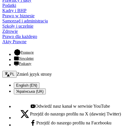
Prawnicy i sądy
Podatki
Kadry i BHP
Prawo w biznesie
Samorząd i administracja
Szkoły i uczelnie
Zdrowie
Prawo dla każdego
Akty Prawne
- otwiera się w nowej karcie
Promocje
Newsletter
Podcasty
Zmień język - bieżący:
Zmień język strony
PL
English (EN)
Українська (UA)
Odwiedź nasz kanał w serwisie YouTube
Youtube - otwiera się w nowej karcie
Przejdź do naszego profilu na X (dawniej Twitter)
X - otwiera się w nowej karcie
Przejdź do naszego profilu na Facebooku
Facebook - otwiera się w nowej karcie