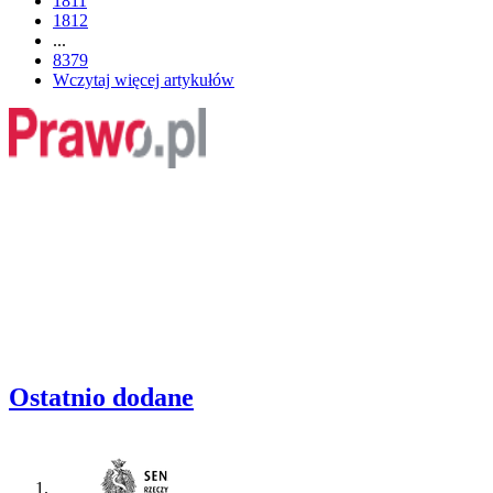
1811
1812
...
8379
Wczytaj więcej artykułów
Ostatnio dodane