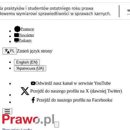
- otwiera się w nowej karcie
Promocje
Newsletter
Podcasty
Zmień język - bieżący:
Zmień język strony
PL
English (EN)
Українська (UA)
Odwiedź nasz kanał w serwisie YouTube
Youtube - otwiera się w nowej karcie
Przejdź do naszego profilu na X (dawniej Twitter)
X - otwiera się w nowej karcie
Przejdź do naszego profilu na Facebooku
Facebook - otwiera się w nowej karcie