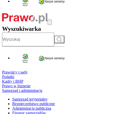
Nasze serwisy
Wyszukiwarka
Szukaj
Nasze serwisy
Prawnicy i sądy
Podatki
Kadry i BHP
Prawo w biznesie
Samorząd i administracja
Samorząd terytorialny
Bezpieczeństwo publiczne
Administracja publiczna
Finanse samorządów