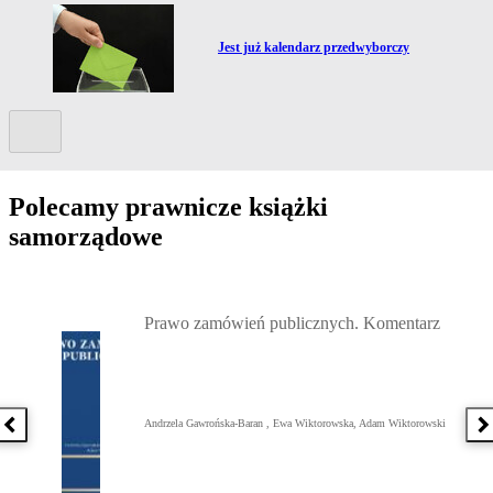
Przejdź do artykułu:
a
Jest już kalendarz przedwyborczy
Kolejny slide
Polecamy prawnicze książki
samorządowe
Przejdź do: Prawo zamówień publicznych. Komentarz, Andrzela G
Prawo zamówień publicznych. Komentarz
Andrzela Gawrońska-Baran , Ewa Wiktorowska, Adam Wiktorowski
Poprzednia książka
N