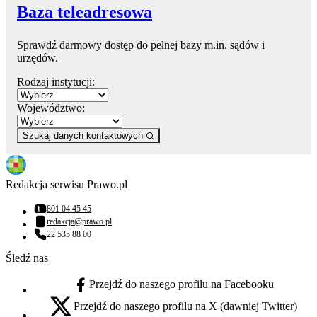
Baza teleadresowa
Sprawdź darmowy dostęp do pełnej bazy m.in. sądów i
urzędów.
Rodzaj instytucji:
Województwo:
Szukaj danych kontaktowych
Redakcja serwisu Prawo.pl
801 04 45 45
Numer telefonu:
redakcja@prawo.pl
Adres email:
22 535 88 00
Numer telefonu:
Śledź nas
Przejdź do naszego profilu na Facebooku
facebook - otwiera się w nowej karcie
Przejdź do naszego profilu na X (dawniej Twitter)
x - otwiera się w nowej karcie