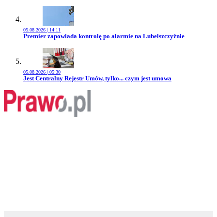
05.08.2026 | 14:11
Przejdź do artykułu:
Premier zapowiada kontrolę po alarmie na Lubelszczyźnie
05.08.2026 | 05:30
Przejdź do artykułu:
Jest Centralny Rejestr Umów, tylko... czym jest umowa