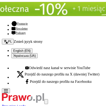
- otwiera się w nowej karcie
Promocje
Newsletter
Podcasty
Zmień język - bieżący:
Zmień język strony
PL
English (EN)
Українська (UA)
Odwiedź nasz kanał w serwisie YouTube
Youtube - otwiera się w nowej karcie
Przejdź do naszego profilu na X (dawniej Twitter)
X - otwiera się w nowej karcie
Przejdź do naszego profilu na Facebooku
Facebook - otwiera się w nowej karcie