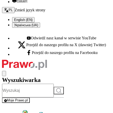
Podcasty
Zmień język - bieżący:
Zmień język strony
PL
English (EN)
Українська (UA)
Odwiedź nasz kanał w serwisie YouTube
Youtube - otwiera się w nowej karcie
Przejdź do naszego profilu na X (dawniej Twitter)
X - otwiera się w nowej karcie
Przejdź do naszego profilu na Facebooku
Facebook - otwiera się w nowej karcie
Wyszukiwarka
Szukaj
Moje Prawo.pl
- rejestracja i logowanie do serwisu