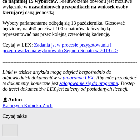
co najmniej 15 wyborców
. Nieutworzenie obwodu jest możliwe
wyłącznie
w uzasadnionych przypadkach na wniosek osoby
kierującej
daną jednostką.
Wybory parlamentarne odbędą się 13 października. Głosować
będziemy na 460 posłów i 100 senatorów, którzy będą
reprezentować nas przez kolejną czteroletnią kadencję.
Czytaj w LEX:
Zadania jst w procesie przygotowania i
przeprowadzenia wyborów do Sejmu i Senatu w 2019 r. >
--------------------------------------------------------------------------------------
--------------------------------------------------------
Linki w tekście artykułu mogą odsyłać bezpośrednio do
odpowiednich dokumentów w
programie LEX
. Aby móc przeglądać
te dokumenty, konieczne jest
zalogowanie się do programu
. Dostęp
do treści dokumentów LEX jest zależny od posiadanych licencji.
Autor:
Katarzyna Kubicka-Żach
Czytaj także
Poprzedni slide