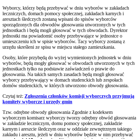
Wyborcy, którzy będą przebywać w dniu wyborów w zakładach
leczniczych, domach pomocy społecznej, zakładach karnych i
aresztach śledczych zostaną wpisani do spisów wyborców
sporządzonych dla obwodów głosowania utworzonych w tych
jednostkach i będą mogli głosować w tych obwodach. Dyrektor
jednostki ma powiadomić osoby przebywające w jednostce o
umieszczeniu ich w spisie wyborców. Tacy wyborcy zostaną z
urzędu skreśleni ze spisu w miejscu stałego zamieszkania.
Osoby, które przybędą do wyżej wymienionych jednostek w dniu
wyborów, będą mogły głosować w obwodach utworzonych w tych
jednostkach tylko na podstawie zaświadczeń o prawie do
głosowania. Na takich samych zasadach będą mogli głosować
wyborcy przebywający w domach studenckich lub zespołach
domów studenckich, w których utworzono obwody głosowania.
Czytaj też:
Zgłoszenia członków komisji wyborczych przyjmują
komitety wyborcze i urzędy gmin
Tzw. odrębne obwody głosowania Zgodnie z kodeksem
wyborczym komisarz wyborczy tworzy odrębny obwód głosowania
w zakładzie leczniczym, domu pomocy społecznej, zakładzie
karnym i areszcie śledczym oraz w oddziale zewnętrznym takiego
zakładu i aresztu, jeżeli w dniu
wyborów
będzie w nim przebywać