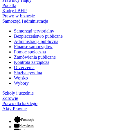
Prawnicy i sądy
Podatki
Kadry i BHP
Prawo w biznesie
Samorząd i administracja
Samorząd terytorialny
Bezpieczeństwo publiczne
Administracja publiczna
Finanse samorządów
Pomoc społeczna
Zamówienia publiczne
Kontrola zarządcza
Orzeczenia
Służba cywilna
Wojsko
Wybory
Szkoły i uczelnie
Zdrowie
Prawo dla każdego
Akty Prawne
- otwiera się w nowej karcie
Promocje
Newsletter