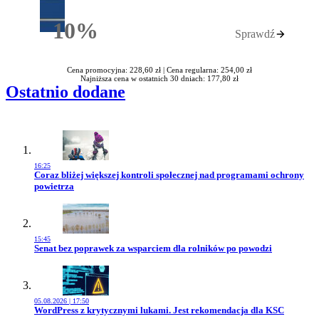
10%
Sprawdź
Rabatu
Cena promocyjna: 228,60 zł |
Cena regularna: 254,00 zł
Najniższa cena w ostatnich 30 dniach: 177,80 zł
Ostatnio dodane
16:25
Przejdź do artykułu:
Coraz bliżej większej kontroli społecznej nad programami ochrony
powietrza
15:45
Przejdź do artykułu:
Senat bez poprawek za wsparciem dla rolników po powodzi
05.08.2026 | 17:50
Przejdź do artykułu:
WordPress z krytycznymi lukami. Jest rekomendacja dla KSC