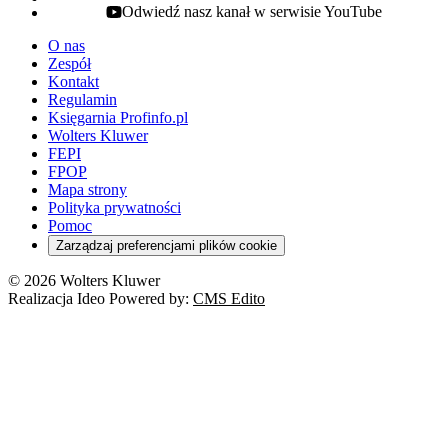
Odwiedź nasz kanał w serwisie YouTube
youtube - otwiera się w nowej karcie
O nas
Zespół
Kontakt
Regulamin
Księgarnia Profinfo.pl
Wolters Kluwer
FEPI
FPOP
Mapa strony
Polityka prywatności
Pomoc
Zarządzaj preferencjami plików cookie
© 2026 Wolters Kluwer
Realizacja Ideo Powered by:
CMS Edito