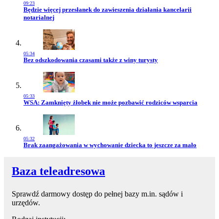
09:23
Przejdź do artykułu:
Będzie więcej przesłanek do zawieszenia działania kancelarii
notarialnej
05:34
Przejdź do artykułu:
Bez odszkodowania czasami także z winy turysty
05:33
Przejdź do artykułu:
WSA: Zamknięty żłobek nie może pozbawić rodziców wsparcia
05:32
Przejdź do artykułu:
Brak zaangażowania w wychowanie dziecka to jeszcze za mało
Baza teleadresowa
Sprawdź darmowy dostęp do pełnej bazy m.in. sądów i
urzędów.