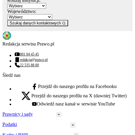
Rodzaj instytucji:
Województwo:
Szukaj danych kontaktowych
Redakcja serwisu Prawo.pl
801 04 45 45
Numer telefonu:
redakcja@prawo.pl
Adres email:
22 535 88 00
Numer telefonu:
Śledź nas
Przejdź do naszego profilu na Facebooku
facebook - otwiera się w nowej karcie
Przejdź do naszego profilu na X (dawniej Twitter)
x - otwiera się w nowej karcie
Odwiedź nasz kanał w serwisie YouTube
youtube - otwiera się w nowej karcie
Prawnicy i sądy
Podatki
Wymiar sprawiedliwości
Prawnicy
Kadry i BHP