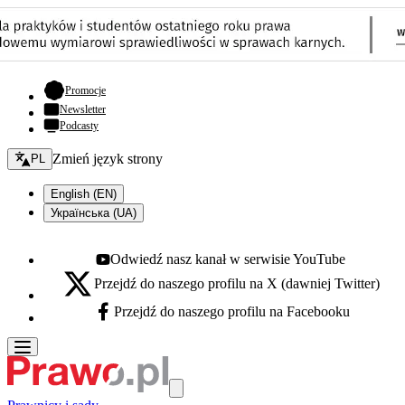
- otwiera się w nowej karcie
Promocje
Newsletter
Podcasty
Zmień język - bieżący:
Zmień język strony
PL
English (EN)
Українська (UA)
Odwiedź nasz kanał w serwisie YouTube
Youtube - otwiera się w nowej karcie
Przejdź do naszego profilu na X (dawniej Twitter)
X - otwiera się w nowej karcie
Przejdź do naszego profilu na Facebooku
Facebook - otwiera się w nowej karcie