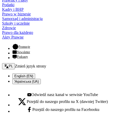
Prawnicy i sądy
Podatki
Kadry i BHP
Prawo w biznesie
Samorząd i administracja
Szkoły i uczelnie
Zdrowie
Prawo dla każdego
Akty Prawne
- otwiera się w nowej karcie
Promocje
Newsletter
Podcasty
Zmień język - bieżący:
Zmień język strony
PL
English (EN)
Українська (UA)
Odwiedź nasz kanał w serwisie YouTube
Youtube - otwiera się w nowej karcie
Przejdź do naszego profilu na X (dawniej Twitter)
X - otwiera się w nowej karcie
Przejdź do naszego profilu na Facebooku
Facebook - otwiera się w nowej karcie