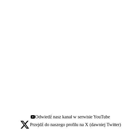
Odwiedź nasz kanał w serwisie YouTube
Youtube - otwiera się w nowej karcie
Przejdź do naszego profilu na X (dawniej Twitter)
X - otwiera się w nowej karcie