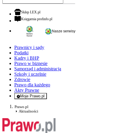
otwiera się w nowej karcie
Sklep LEX.pl
otwiera się w nowej karcie
Księgarnia profinfo.pl
Nasze serwisy
Prawnicy i sądy
Podatki
Kadry i BHP
Prawo w biznesie
Samorząd i administracja
Szkoły i uczelnie
Zdrowie
Prawo dla każdego
Akty Prawne
Moje Prawo.pl
- rejestracja i logowanie do serwisu
Prawo.pl
Aktualności