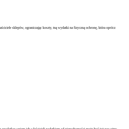
ściciele sklepów, ograniczając koszty, tną wydatki na fizyczną ochronę, która oprócz
opodatkowaniem ich właścicieli podatkiem od nieruchomości może być już poważny