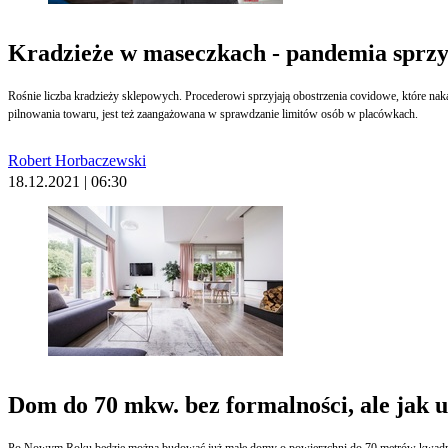
Kradzieże w maseczkach - pandemia sprzy
Rośnie liczba kradzieży sklepowych. Procederowi sprzyjają obostrzenia covidowe, które nakaz
pilnowania towaru, jest też zaangażowana w sprawdzanie limitów osób w placówkach.
Robert Horbaczewski
18.12.2021 | 06:30
Dom do 70 mkw. bez formalności, ale jak u
Po Nowym Roku będzie można budować już małe domy o powierzchni do 70 metrów kwadrato