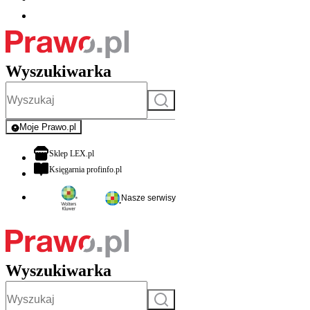
Wyszukiwarka
Szukaj
Moje Prawo.pl
- rejestracja i logowanie do serwisu
otwiera się w nowej karcie
Sklep LEX.pl
otwiera się w nowej karcie
Księgarnia profinfo.pl
Nasze serwisy
Wyszukiwarka
Szukaj