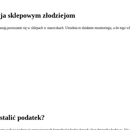
ja sklepowym złodziejom
ują poruszanie się w sklepach w maseczkach. Utrudnia to działanie monitoringu, a do tego wła
stalić podatek?
wych na podstawie uproszczonych formalności budowlanych i bez dziennika budowy. Ale z 