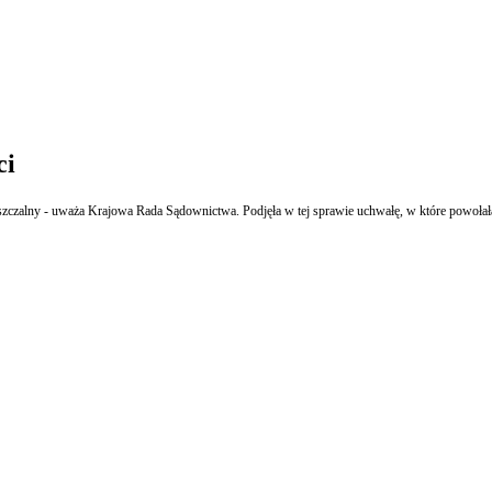
ci
zczalny - uważa Krajowa Rada Sądownictwa. Podjęła w tej sprawie uchwałę, w które powołała s