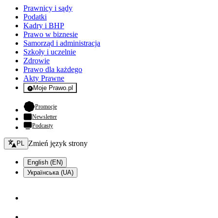
Prawnicy i sądy
Podatki
Kadry i BHP
Prawo w biznesie
Samorząd i administracja
Szkoły i uczelnie
Zdrowie
Prawo dla każdego
Akty Prawne
Moje Prawo.pl
- rejestracja i logowanie do serwisu
- otwiera się w nowej karcie
Promocje
Newsletter
Podcasty
Zmień język - bieżący:
Zmień język strony
PL
English (EN)
Українська (UA)