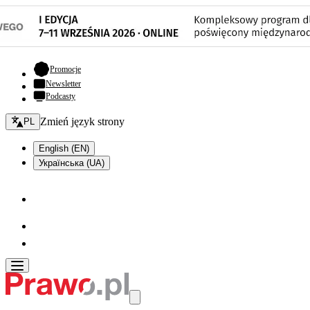
- otwiera się w nowej karcie
Promocje
Newsletter
Podcasty
Zmień język - bieżący:
Zmień język strony
PL
English (EN)
Українська (UA)