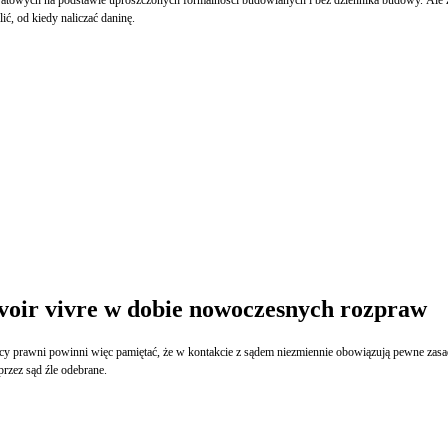
ć, od kiedy naliczać daninę.
savoir vivre w dobie nowoczesnych rozpraw
dcy prawni powinni więc pamiętać, że w kontakcie z sądem niezmiennie obowiązują pewne zasady
rzez sąd źle odebrane.