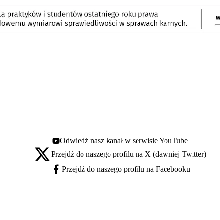
Odwiedź nasz kanał w serwisie YouTube
Youtube - otwiera się w nowej karcie
Przejdź do naszego profilu na X (dawniej Twitter)
X - otwiera się w nowej karcie
Przejdź do naszego profilu na Facebooku
Facebook - otwiera się w nowej karcie