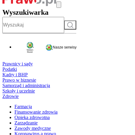
Wyszukiwarka
Szukaj
Nasze serwisy
Prawnicy i sądy
Podatki
Kadry i BHP
Prawo w biznesie
Samorząd i administracja
Szkoły i uczelnie
Zdrowie
Farmacja
Finansowanie zdrowia
Opieka zdrowotna
Zarządzanie
Zawody medyczne
Koronawirus a prawo