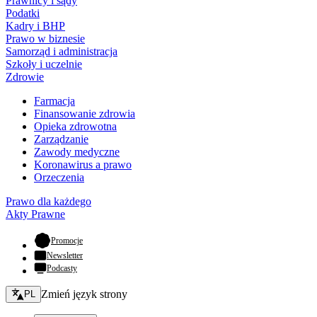
Prawnicy i sądy
Podatki
Kadry i BHP
Prawo w biznesie
Samorząd i administracja
Szkoły i uczelnie
Zdrowie
Farmacja
Finansowanie zdrowia
Opieka zdrowotna
Zarządzanie
Zawody medyczne
Koronawirus a prawo
Orzeczenia
Prawo dla każdego
Akty Prawne
- otwiera się w nowej karcie
Promocje
Newsletter
Podcasty
Zmień język - bieżący:
Zmień język strony
PL