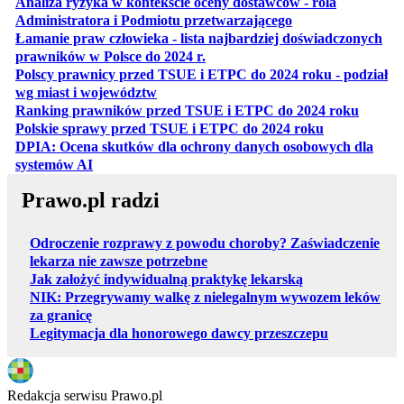
Analiza ryzyka w kontekście oceny dostawców - rola
otwiera się w nowe
Administratora i Podmiotu przetwarzającego
Łamanie praw człowieka - lista najbardziej doświadczonych
otwiera się w nowej karcie
prawników w Polsce do 2024 r.
Polscy prawnicy przed TSUE i ETPC do 2024 roku - podział
otwiera się w nowej karcie
wg miast i województw
otwiera
Ranking prawników przed TSUE i ETPC do 2024 roku
otwiera się w
Polskie sprawy przed TSUE i ETPC do 2024 roku
DPIA: Ocena skutków dla ochrony danych osobowych dla
otwiera się w nowej karcie
systemów AI
Prawo.pl radzi
Odroczenie rozprawy z powodu choroby? Zaświadczenie
lekarza nie zawsze potrzebne
Jak założyć indywidualną praktykę lekarską
NIK: Przegrywamy walkę z nielegalnym wywozem leków
za granicę
Legitymacja dla honorowego dawcy przeszczepu
Redakcja serwisu Prawo.pl