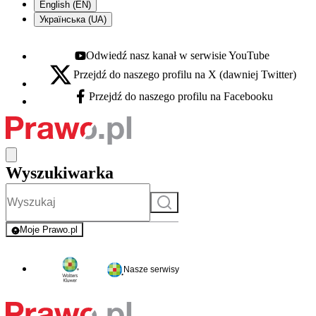
English (EN)
Українська (UA)
Odwiedź nasz kanał w serwisie YouTube
Youtube - otwiera się w nowej karcie
Przejdź do naszego profilu na X (dawniej Twitter)
X - otwiera się w nowej karcie
Przejdź do naszego profilu na Facebooku
Facebook - otwiera się w nowej karcie
Wyszukiwarka
Szukaj
Moje Prawo.pl
- rejestracja i logowanie do serwisu
Nasze serwisy