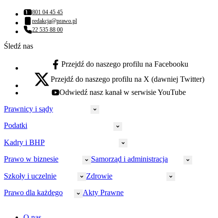
801 04 45 45
Numer telefonu:
redakcja@prawo.pl
Adres email:
22 535 88 00
Numer telefonu:
Śledź nas
Przejdź do naszego profilu na Facebooku
facebook - otwiera się w nowej karcie
Przejdź do naszego profilu na X (dawniej Twitter)
x - otwiera się w nowej karcie
Odwiedź nasz kanał w serwisie YouTube
youtube - otwiera się w nowej karcie
Prawnicy i sądy
Podatki
Wymiar sprawiedliwości
Prawnicy
Kadry i BHP
PIT
Prokuratura
CIT
Prawo w biznesie
Samorząd i administracja
Policja
Prawo pracy
VAT
Rynek
HR
Szkoły i uczelnie
Zdrowie
Akcyza
Strefa aplikanta
Prawo gospodarcze
Samorząd terytorialny
BHP
Ordynacja
LegalTech
Małe i średnie firmy
Bezpieczeństwo publiczne
Prawo dla każdego
Akty Prawne
Ubezpieczenia społeczne
Rachunkowość
Sędziowie
Kadry w oświacie
Farmacja
Spółki
Administracja publiczna
PPK
Doradca podatkowy
E-doręczenia
Zarządzanie oświatą
Finansowanie zdrowia
Finanse
Finanse samorządów
Rynek pracy
Finanse publiczne
Prawo na Oko
Prawo cywilne
O nas
Orzeczenia
Opieka zdrowotna