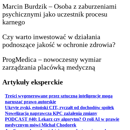
Marcin Burdzik – Osoba z zaburzeniami
psychicznymi jako uczestnik procesu
karnego
Czy warto inwestować w działania
podnoszące jakość w ochronie zdrowia?
ProgMedica – nowoczesny wymiar
zarządzania placówką medyczną
Artykuły eksperckie
Treści wygenerowane przez sztuczną inteligencje mogą
otwiera się w nowej karcie
naruszać prawo autorskie
otwiera 
Ukryte zyski, estoński CIT, ryczałt od dochodów spółek
otwiera się w no
Nowelizacja naprawcza KPC zażalenia zmiany
PODCAST #40: Lekarz czy algorytm? O roli AI w prawie
otwiera się w nowej karcie
medycznym mówi Michał Chodorek