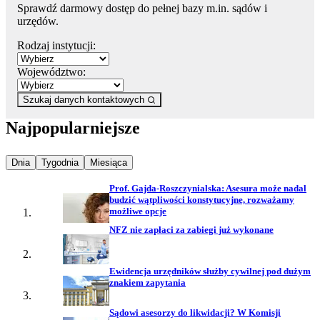
Sprawdź darmowy dostęp do pełnej bazy m.in. sądów i
urzędów.
Rodzaj instytucji:
Województwo:
Szukaj danych kontaktowych
Najpopularniejsze
Najpopularniejsze wiadomości z
Najpopularniejsze wiadomości z
Najpopularniejsze wiadomości z
Dnia
Tygodnia
Miesiąca
Prof. Gajda-Roszczynialska: Asesura może nadal
budzić wątpliwości konstytucyjne, rozważamy
możliwe opcje
NFZ nie zapłaci za zabiegi już wykonane
Ewidencja urzędników służby cywilnej pod dużym
znakiem zapytania
Sądowi asesorzy do likwidacji? W Komisji