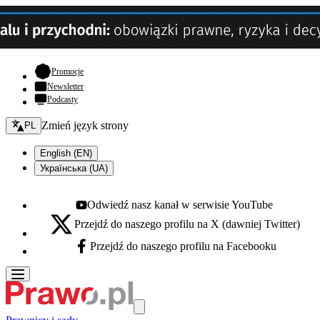
- otwiera się w nowej karcie
Promocje
Newsletter
Podcasty
Zmień język - bieżący:
Zmień język strony
PL
English (EN)
Українська (UA)
Odwiedź nasz kanał w serwisie YouTube
Youtube - otwiera się w nowej karcie
Przejdź do naszego profilu na X (dawniej Twitter)
X - otwiera się w nowej karcie
Przejdź do naszego profilu na Facebooku
Facebook - otwiera się w nowej karcie