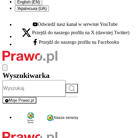
English (EN)
Українська (UA)
Odwiedź nasz kanał w serwisie YouTube
Youtube - otwiera się w nowej karcie
Przejdź do naszego profilu na X (dawniej Twitter)
X - otwiera się w nowej karcie
Przejdź do naszego profilu na Facebooku
Facebook - otwiera się w nowej karcie
Wyszukiwarka
Szukaj
Moje Prawo.pl
- rejestracja i logowanie do serwisu
Nasze serwisy