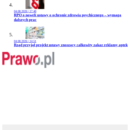
04.08.2026 | 17:48
Przejdź do artykułu:
RPO o noweli ustawy o ochronie zdrowia psychicznego – wymaga
dalszych prac
04.08.2026 | 14:51
Przejdź do artykułu:
Rząd przyjął projekt ustawy znoszący całkowity zakaz reklamy aptek