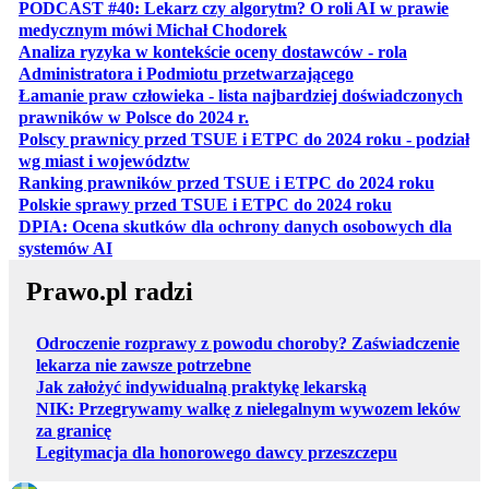
PODCAST #40: Lekarz czy algorytm? O roli AI w prawie
otwiera się w nowej karcie
medycznym mówi Michał Chodorek
Analiza ryzyka w kontekście oceny dostawców - rola
otwiera się w nowe
Administratora i Podmiotu przetwarzającego
Łamanie praw człowieka - lista najbardziej doświadczonych
otwiera się w nowej karcie
prawników w Polsce do 2024 r.
Polscy prawnicy przed TSUE i ETPC do 2024 roku - podział
otwiera się w nowej karcie
wg miast i województw
otwiera
Ranking prawników przed TSUE i ETPC do 2024 roku
otwiera się w
Polskie sprawy przed TSUE i ETPC do 2024 roku
DPIA: Ocena skutków dla ochrony danych osobowych dla
otwiera się w nowej karcie
systemów AI
Prawo.pl radzi
Odroczenie rozprawy z powodu choroby? Zaświadczenie
lekarza nie zawsze potrzebne
Jak założyć indywidualną praktykę lekarską
NIK: Przegrywamy walkę z nielegalnym wywozem leków
za granicę
Legitymacja dla honorowego dawcy przeszczepu