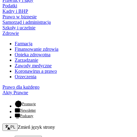
Prawnicy i sądy
Podatki
Kadry i BHP
Prawo w biznesie
Samorząd i administracja
Szkoły i uczelnie
Zdrowie
Farmacja
Finansowanie zdrowia
Opieka zdrowotna
Zarządzanie
Zawody medyczne
Koronawirus a prawo
Orzeczenia
Prawo dla każdego
Akty Prawne
- otwiera się w nowej karcie
Promocje
Newsletter
Podcasty
Zmień język - bieżący:
Zmień język strony
PL