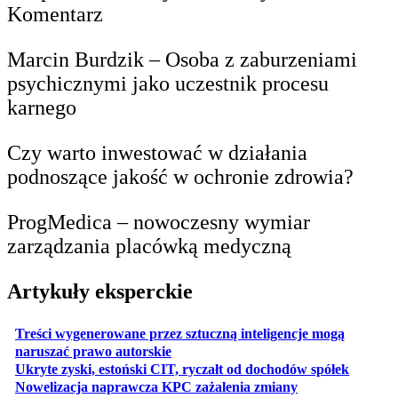
Komentarz
Marcin Burdzik – Osoba z zaburzeniami
psychicznymi jako uczestnik procesu
karnego
Czy warto inwestować w działania
podnoszące jakość w ochronie zdrowia?
ProgMedica – nowoczesny wymiar
zarządzania placówką medyczną
Artykuły eksperckie
Treści wygenerowane przez sztuczną inteligencje mogą
otwiera się w nowej karcie
naruszać prawo autorskie
otwiera 
Ukryte zyski, estoński CIT, ryczałt od dochodów spółek
otwiera się w no
Nowelizacja naprawcza KPC zażalenia zmiany