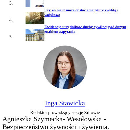
Czy żołnierz może dostać emeryturę zwykłą i
wojskową
Ewidencja urzędników służby cywilnej pod dużym
znakiem zapytania
Inga Stawicka
Redaktor prowadzący sekcję Zdrowie
Agnieszka Szymecka- Wesołowska -
Bezpieczeństwo żywności i żywienia.