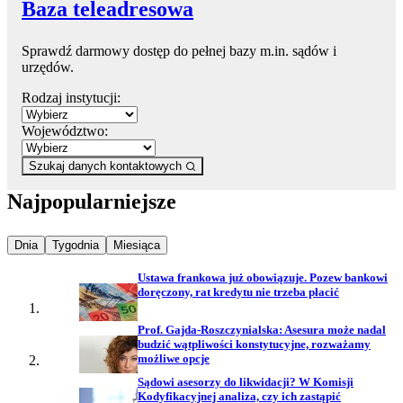
Baza teleadresowa
Sprawdź darmowy dostęp do pełnej bazy m.in. sądów i
urzędów.
Rodzaj instytucji:
Województwo:
Szukaj danych kontaktowych
Najpopularniejsze
Najpopularniejsze wiadomości z
Najpopularniejsze wiadomości z
Najpopularniejsze wiadomości z
Dnia
Tygodnia
Miesiąca
Ustawa frankowa już obowiązuje. Pozew bankowi
doręczony, rat kredytu nie trzeba płacić
Prof. Gajda-Roszczynialska: Asesura może nadal
budzić wątpliwości konstytucyjne, rozważamy
możliwe opcje
Sądowi asesorzy do likwidacji? W Komisji
Kodyfikacyjnej analiza, czy ich zastąpić