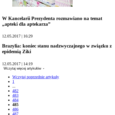
W Kancelarii Prezydenta rozmawiano na temat
„apteki dla aptekarza”
12.05.2017 | 16:29
Brazylia: koniec stanu nadzwyczajnego w związku z
epidemią Ziki
12.05.2017 | 14:19
Wczytaj więcej artykułów
Wczytaj poprzednie artykuły
1
...
482
483
484
485
486
487