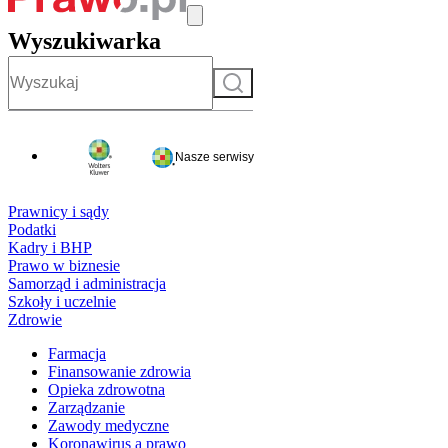
Wyszukiwarka
Szukaj
Nasze serwisy
Prawnicy i sądy
Podatki
Kadry i BHP
Prawo w biznesie
Samorząd i administracja
Szkoły i uczelnie
Zdrowie
Farmacja
Finansowanie zdrowia
Opieka zdrowotna
Zarządzanie
Zawody medyczne
Koronawirus a prawo