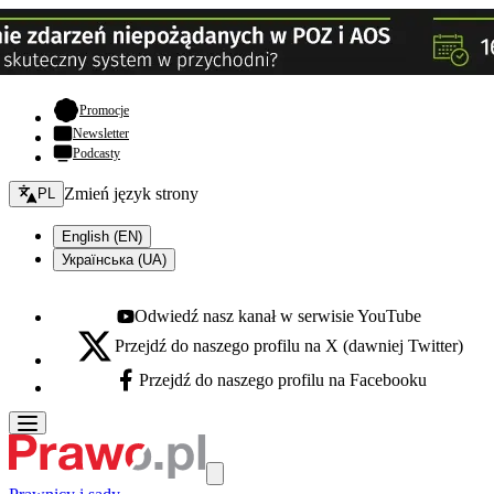
- otwiera się w nowej karcie
Promocje
Newsletter
Podcasty
Zmień język - bieżący:
Zmień język strony
PL
English (EN)
Українська (UA)
Odwiedź nasz kanał w serwisie YouTube
Youtube - otwiera się w nowej karcie
Przejdź do naszego profilu na X (dawniej Twitter)
X - otwiera się w nowej karcie
Przejdź do naszego profilu na Facebooku
Facebook - otwiera się w nowej karcie