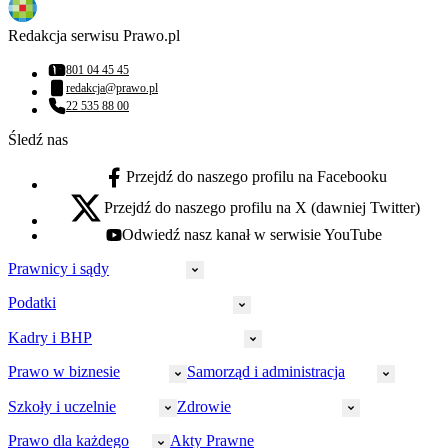
Redakcja serwisu Prawo.pl
801 04 45 45
Numer telefonu:
redakcja@prawo.pl
Adres email:
22 535 88 00
Numer telefonu:
Śledź nas
Przejdź do naszego profilu na Facebooku
facebook - otwiera się w nowej karcie
Przejdź do naszego profilu na X (dawniej Twitter)
x - otwiera się w nowej karcie
Odwiedź nasz kanał w serwisie YouTube
youtube - otwiera się w nowej karcie
Prawnicy i sądy
Podatki
Wymiar sprawiedliwości
Prawnicy
Kadry i BHP
PIT
Prokuratura
CIT
Prawo w biznesie
Samorząd i administracja
Policja
Prawo pracy
VAT
Rynek
HR
Szkoły i uczelnie
Zdrowie
Akcyza
Strefa aplikanta
Prawo gospodarcze
Samorząd terytorialny
BHP
Ordynacja
LegalTech
Małe i średnie firmy
Bezpieczeństwo publiczne
Prawo dla każdego
Akty Prawne
Ubezpieczenia społeczne
Rachunkowość
Sędziowie