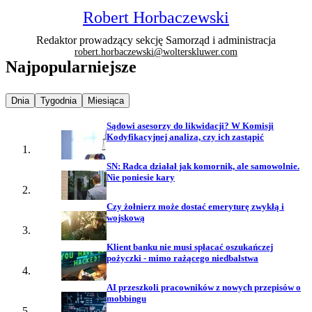
Robert Horbaczewski
Redaktor prowadzący sekcję Samorząd i administracja
robert.horbaczewski@wolterskluwer.com
Najpopularniejsze
Najpopularniejsze wiadomości z
Najpopularniejsze wiadomości z
Najpopularniejsze wiadomości z
Dnia
Tygodnia
Miesiąca
Sądowi asesorzy do likwidacji? W Komisji
Kodyfikacyjnej analiza, czy ich zastąpić
SN: Radca działał jak komornik, ale samowolnie.
Nie poniesie kary
Czy żołnierz może dostać emeryturę zwykłą i
wojskową
Klient banku nie musi spłacać oszukańczej
pożyczki - mimo rażącego niedbalstwa
AI przeszkoli pracowników z nowych przepisów o
mobbingu