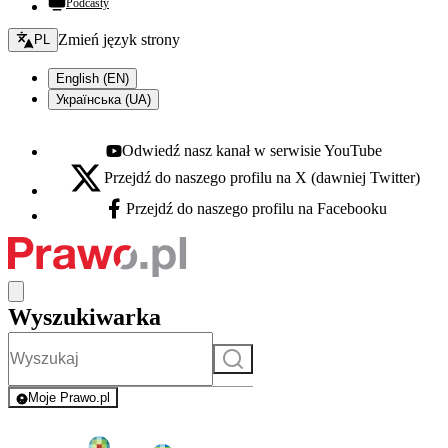
Podcasty
Zmień język - bieżący:
Zmień język strony
PL
English (EN)
Українська (UA)
Odwiedź nasz kanał w serwisie YouTube
Youtube - otwiera się w nowej karcie
Przejdź do naszego profilu na X (dawniej Twitter)
X - otwiera się w nowej karcie
Przejdź do naszego profilu na Facebooku
Facebook - otwiera się w nowej karcie
Wyszukiwarka
Szukaj
Moje Prawo.pl
- rejestracja i logowanie do serwisu