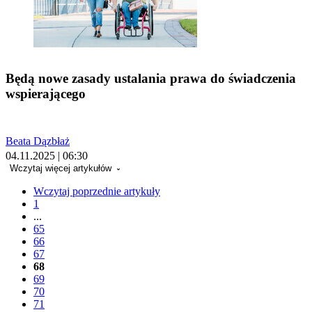
Będą nowe zasady ustalania prawa do świadczenia
wspierającego
Beata Dązbłaż
04.11.2025 | 06:30
Wczytaj więcej artykułów
Wczytaj poprzednie artykuły
1
...
65
66
67
68
69
70
71