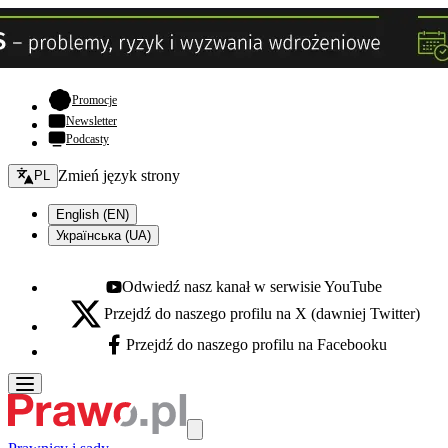
- otwiera się w nowej karcie
Promocje
Newsletter
Podcasty
Zmień język - bieżący:
Zmień język strony
PL
English (EN)
Українська (UA)
Odwiedź nasz kanał w serwisie YouTube
Youtube - otwiera się w nowej karcie
Przejdź do naszego profilu na X (dawniej Twitter)
X - otwiera się w nowej karcie
Przejdź do naszego profilu na Facebooku
Facebook - otwiera się w nowej karcie