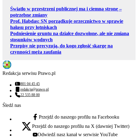
Światło w przestrzeni publicznej ma i ciemną stronę –
potrzebne zmiany
Prof. Habdas: SN porządkuje orzecznictwo w sprawie
hałasu przy lotniskach
Podniesienie gruntu na działce dozwolone, ale nie zmiana
stosunków wodnych
Przepisy nie precyzują, do kogo zgłosić skargę na
czynności męża zaufania
Redakcja serwisu Prawo.pl
801 04 45 45
Numer telefonu:
redakcja@prawo.pl
Adres email:
22 535 88 00
Numer telefonu:
Śledź nas
Przejdź do naszego profilu na Facebooku
facebook - otwiera się w nowej karcie
Przejdź do naszego profilu na X (dawniej Twitter)
x - otwiera się w nowej karcie
Odwiedź nasz kanał w serwisie YouTube
youtube - otwiera się w nowej karcie