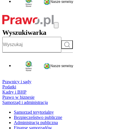
Nasze serwisy
Wyszukiwarka
Szukaj
Nasze serwisy
Prawnicy i sądy
Podatki
Kadry i BHP
Prawo w biznesie
Samorząd i administracja
Samorząd terytorialny
Bezpieczeństwo publiczne
Administracja publiczna
Finanse samorządów