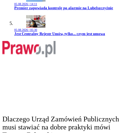
05.08.2026 | 14:11
Przejdź do artykułu:
Premier zapowiada kontrolę po alarmie na Lubelszczyźnie
05.08.2026 | 05:30
Przejdź do artykułu:
Jest Centralny Rejestr Umów, tylko... czym jest umowa
Dlaczego Urząd Zamówień Publicznych
musi stawiać na dobre praktyki mówi