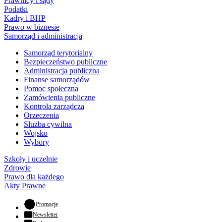
Prawnicy i sądy
Podatki
Kadry i BHP
Prawo w biznesie
Samorząd i administracja
Samorząd terytorialny
Bezpieczeństwo publiczne
Administracja publiczna
Finanse samorządów
Pomoc społeczna
Zamówienia publiczne
Kontrola zarządcza
Orzeczenia
Służba cywilna
Wojsko
Wybory
Szkoły i uczelnie
Zdrowie
Prawo dla każdego
Akty Prawne
- otwiera się w nowej karcie
Promocje
Newsletter