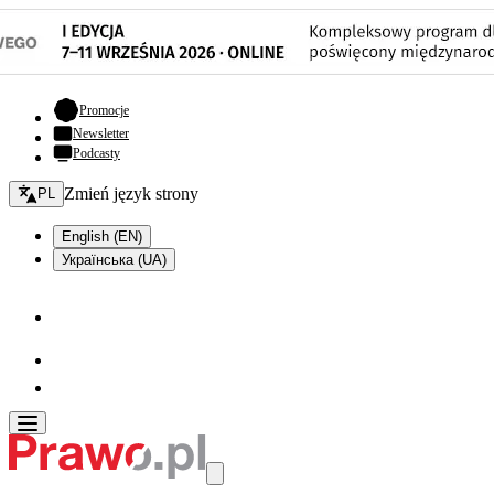
- otwiera się w nowej karcie
Promocje
Newsletter
Podcasty
Zmień język - bieżący:
Zmień język strony
PL
English (EN)
Українська (UA)