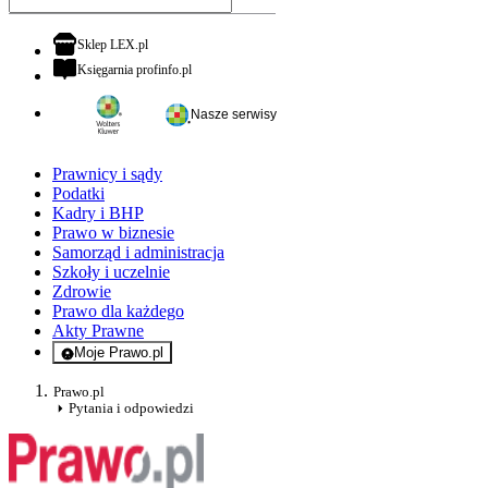
otwiera się w nowej karcie
Sklep LEX.pl
otwiera się w nowej karcie
Księgarnia profinfo.pl
Nasze serwisy
Prawnicy i sądy
Podatki
Kadry i BHP
Prawo w biznesie
Samorząd i administracja
Szkoły i uczelnie
Zdrowie
Prawo dla każdego
Akty Prawne
Moje Prawo.pl
- rejestracja i logowanie do serwisu
Prawo.pl
Pytania i odpowiedzi