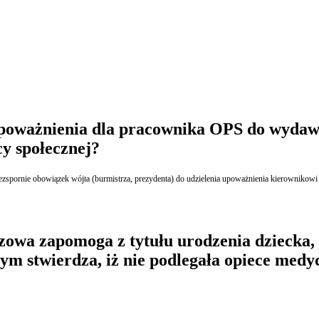
 upoważnienia dla pracownika OPS do wydaw
y społecznej?
ka bezspornie obowiązek wójta (burmistrza, prezydenta) do udzielenia upoważnienia kierowniko
owa zapomoga z tytułu urodzenia dziecka, 
rym stwierdza, iż nie podlegała opiece med