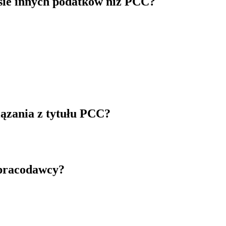
esie innych podatków niż PCC?
ązania z tytułu PCC?
 pracodawcy?