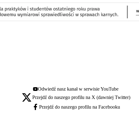
Odwiedź nasz kanał w serwisie YouTube
Youtube - otwiera się w nowej karcie
Przejdź do naszego profilu na X (dawniej Twitter)
X - otwiera się w nowej karcie
Przejdź do naszego profilu na Facebooku
Facebook - otwiera się w nowej karcie