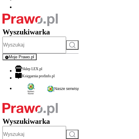
Wyszukiwarka
Szukaj
Moje Prawo.pl
- rejestracja i logowanie do serwisu
otwiera się w nowej karcie
Sklep LEX.pl
otwiera się w nowej karcie
Księgarnia profinfo.pl
Nasze serwisy
Wyszukiwarka
Szukaj