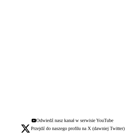
Odwiedź nasz kanał w serwisie YouTube
Youtube - otwiera się w nowej karcie
Przejdź do naszego profilu na X (dawniej Twitter)
X - otwiera się w nowej karcie