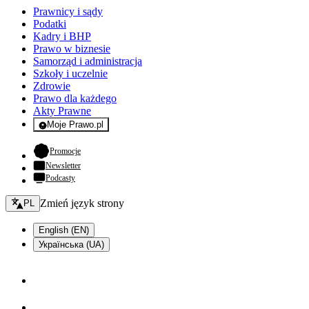
Prawnicy i sądy
Podatki
Kadry i BHP
Prawo w biznesie
Samorząd i administracja
Szkoły i uczelnie
Zdrowie
Prawo dla każdego
Akty Prawne
Moje Prawo.pl
- rejestracja i logowanie do serwisu
- otwiera się w nowej karcie
Promocje
Newsletter
Podcasty
Zmień język - bieżący:
Zmień język strony
PL
English (EN)
Українська (UA)