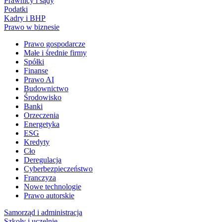
Prawnicy i sądy
Podatki
Kadry i BHP
Prawo w biznesie
Prawo gospodarcze
Małe i średnie firmy
Spółki
Finanse
Prawo AI
Budownictwo
Środowisko
Banki
Orzeczenia
Energetyka
ESG
Kredyty
Cło
Deregulacja
Cyberbezpieczeństwo
Franczyza
Nowe technologie
Prawo autorskie
Samorząd i administracja
Szkoły i uczelnie