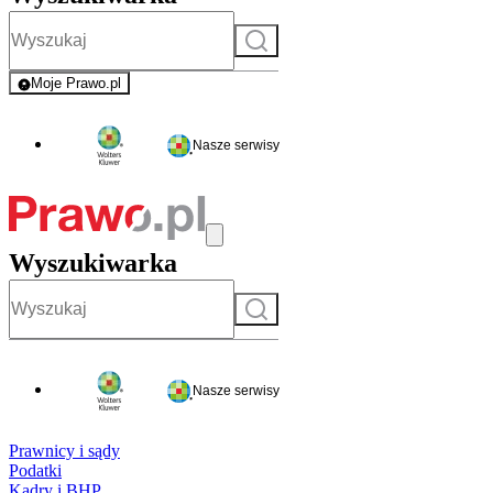
Szukaj
Moje Prawo.pl
- rejestracja i logowanie do serwisu
Nasze serwisy
Wyszukiwarka
Szukaj
Nasze serwisy
Prawnicy i sądy
Podatki
Kadry i BHP