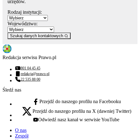
urzędów.
Rodzaj instytucji:
Województwo:
Szukaj danych kontaktowych
Redakcja serwisu Prawo.pl
801 04 45 45
Numer telefonu:
redakcja@prawo.pl
Adres email:
22 535 88 00
Numer telefonu:
Śledź nas
Przejdź do naszego profilu na Facebooku
facebook - otwiera się w nowej karcie
Przejdź do naszego profilu na X (dawniej Twitter)
x - otwiera się w nowej karcie
Odwiedź nasz kanał w serwisie YouTube
youtube - otwiera się w nowej karcie
O nas
Zespół