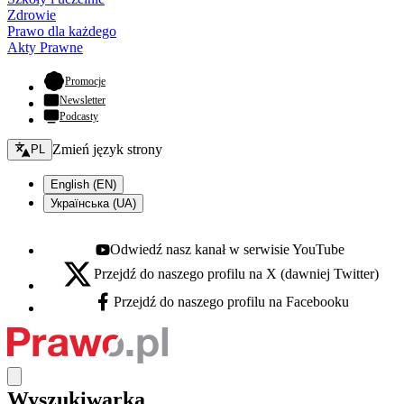
Zdrowie
Prawo dla każdego
Akty Prawne
- otwiera się w nowej karcie
Promocje
Newsletter
Podcasty
Zmień język - bieżący:
Zmień język strony
PL
English (EN)
Українська (UA)
Odwiedź nasz kanał w serwisie YouTube
Youtube - otwiera się w nowej karcie
Przejdź do naszego profilu na X (dawniej Twitter)
X - otwiera się w nowej karcie
Przejdź do naszego profilu na Facebooku
Facebook - otwiera się w nowej karcie
Wyszukiwarka