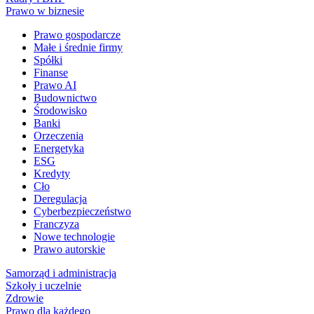
Prawo w biznesie
Prawo gospodarcze
Małe i średnie firmy
Spółki
Finanse
Prawo AI
Budownictwo
Środowisko
Banki
Orzeczenia
Energetyka
ESG
Kredyty
Cło
Deregulacja
Cyberbezpieczeństwo
Franczyza
Nowe technologie
Prawo autorskie
Samorząd i administracja
Szkoły i uczelnie
Zdrowie
Prawo dla każdego