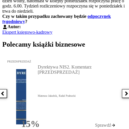
dzień wolny, natomiast w kolejny poniedziałek rozpoczyna pracę o
godz. 6.00. Tydzień rozliczeniowy rozpoczyna się w poniedziałek i
trwa do niedzieli.
Czy w takim przypadku zachowany będzie
odpoczynek
tygodniowy
?
Autor:
Ekspert księgowo-kadrowy
Polecamy książki biznesowe
Przejdź do: Dyrektywa NIS2. Komentarz [PRZEDSPRZEDAŻ], Mateu
PRZEDSPRZEDAŻ
Dyrektywa NIS2. Komentarz
[PRZEDSPRZEDAŻ]
Poprzednia książka
N
Mateusz Jakubik, Rafał Prabucki
15%
Sprawdź
Rabatu