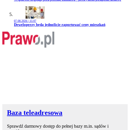
07.08.2026 | 15:07
Przejdź do artykułu:
Deweloperzy będą jednolicie raportować ceny mieszkań
Baza teleadresowa
Sprawdź darmowy dostęp do pełnej bazy m.in. sądów i