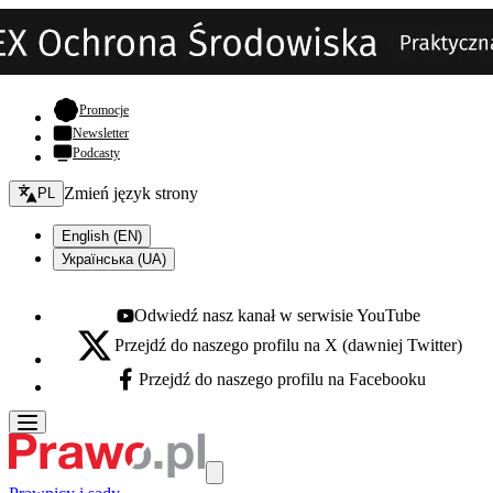
- otwiera się w nowej karcie
Promocje
Newsletter
Podcasty
Zmień język - bieżący:
Zmień język strony
PL
English (EN)
Українська (UA)
Odwiedź nasz kanał w serwisie YouTube
Youtube - otwiera się w nowej karcie
Przejdź do naszego profilu na X (dawniej Twitter)
X - otwiera się w nowej karcie
Przejdź do naszego profilu na Facebooku
Facebook - otwiera się w nowej karcie