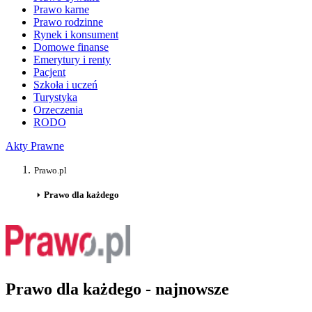
Prawo karne
Prawo rodzinne
Rynek i konsument
Domowe finanse
Emerytury i renty
Pacjent
Szkoła i uczeń
Turystyka
Orzeczenia
RODO
Akty Prawne
Prawo.pl
Prawo dla każdego
Prawo dla każdego - najnowsze