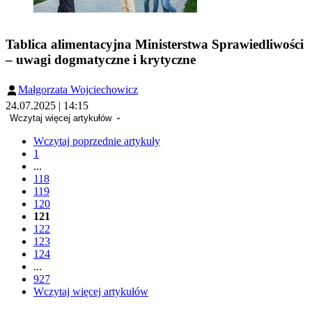
Tablica alimentacyjna Ministerstwa Sprawiedliwości
– uwagi dogmatyczne i krytyczne
Małgorzata Wojciechowicz
24.07.2025 | 14:15
Wczytaj więcej artykułów
Wczytaj poprzednie artykuły
1
...
118
119
120
121
122
123
124
...
927
Wczytaj więcej artykułów