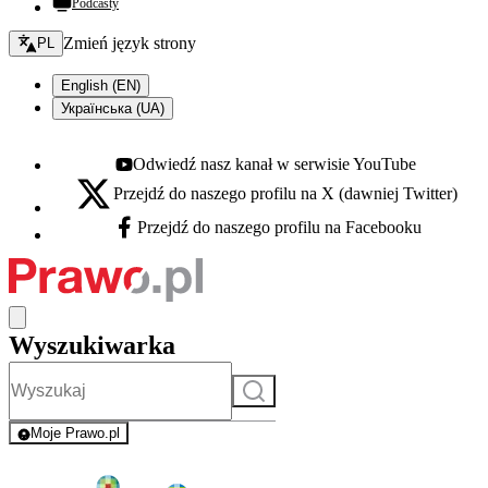
Podcasty
Zmień język - bieżący:
Zmień język strony
PL
English (EN)
Українська (UA)
Odwiedź nasz kanał w serwisie YouTube
Youtube - otwiera się w nowej karcie
Przejdź do naszego profilu na X (dawniej Twitter)
X - otwiera się w nowej karcie
Przejdź do naszego profilu na Facebooku
Facebook - otwiera się w nowej karcie
Wyszukiwarka
Szukaj
Moje Prawo.pl
- rejestracja i logowanie do serwisu