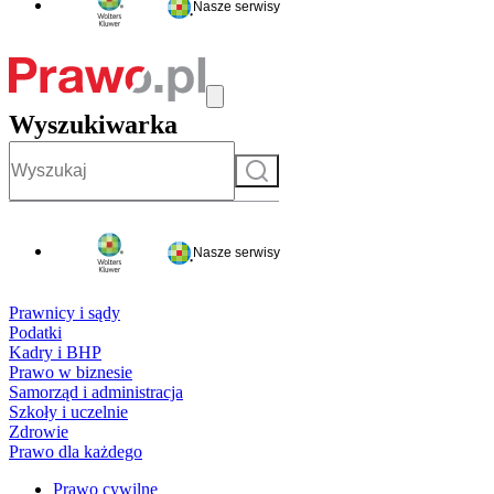
Nasze serwisy
Wyszukiwarka
Szukaj
Nasze serwisy
Prawnicy i sądy
Podatki
Kadry i BHP
Prawo w biznesie
Samorząd i administracja
Szkoły i uczelnie
Zdrowie
Prawo dla każdego
Prawo cywilne