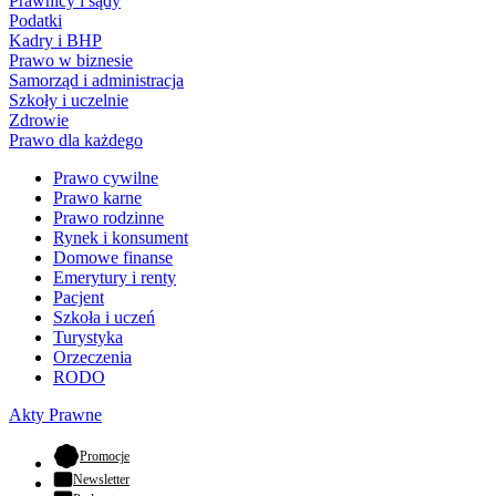
Prawnicy i sądy
Podatki
Kadry i BHP
Prawo w biznesie
Samorząd i administracja
Szkoły i uczelnie
Zdrowie
Prawo dla każdego
Prawo cywilne
Prawo karne
Prawo rodzinne
Rynek i konsument
Domowe finanse
Emerytury i renty
Pacjent
Szkoła i uczeń
Turystyka
Orzeczenia
RODO
Akty Prawne
- otwiera się w nowej karcie
Promocje
Newsletter