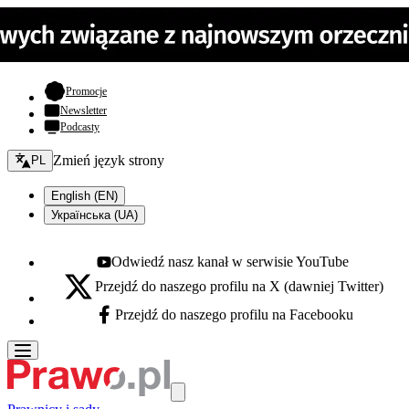
- otwiera się w nowej karcie
Promocje
Newsletter
Podcasty
Zmień język - bieżący:
Zmień język strony
PL
English (EN)
Українська (UA)
Odwiedź nasz kanał w serwisie YouTube
Youtube - otwiera się w nowej karcie
Przejdź do naszego profilu na X (dawniej Twitter)
X - otwiera się w nowej karcie
Przejdź do naszego profilu na Facebooku
Facebook - otwiera się w nowej karcie