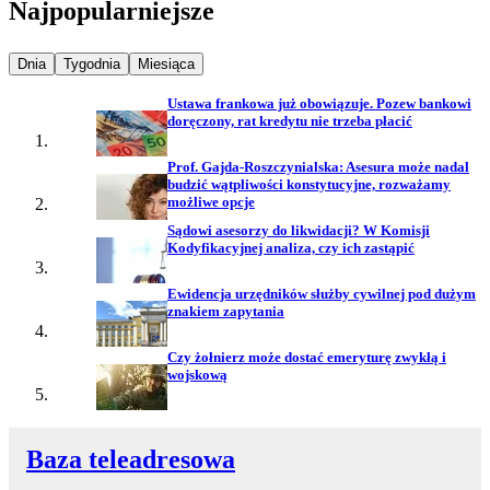
Najpopularniejsze
Najpopularniejsze wiadomości z
Najpopularniejsze wiadomości z
Najpopularniejsze wiadomości z
Dnia
Tygodnia
Miesiąca
Ustawa frankowa już obowiązuje. Pozew bankowi
doręczony, rat kredytu nie trzeba płacić
Prof. Gajda-Roszczynialska: Asesura może nadal
budzić wątpliwości konstytucyjne, rozważamy
możliwe opcje
Sądowi asesorzy do likwidacji? W Komisji
Kodyfikacyjnej analiza, czy ich zastąpić
Ewidencja urzędników służby cywilnej pod dużym
znakiem zapytania
Czy żołnierz może dostać emeryturę zwykłą i
wojskową
Baza teleadresowa