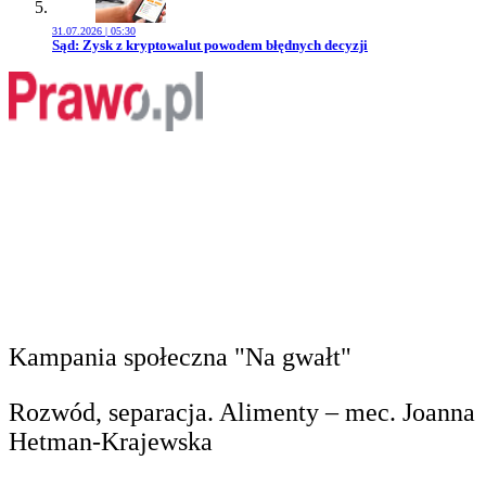
31.07.2026 | 05:30
Przejdź do artykułu:
Sąd: Zysk z kryptowalut powodem błędnych decyzji
Kampania społeczna "Na gwałt"
Rozwód, separacja. Alimenty – mec. Joanna
Hetman-Krajewska