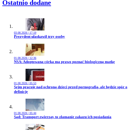
Ostatnio dodane
03.08.2026 | 17:19
Przejdź do artykułu:
Prezydent ułaskawił trzy osoby
01.08.2026 | 12:36
Przejdź do artykułu:
NSA: Adoptowana córka ma prawo poznać biologiczną matkę
01.08.2026 | 05:53
Przejdź do artykułu:
Sejm pracuje nad ochroną dzieci przed pornografią, ale będzie spór o
definicję
01.08.2026 | 05:44
Przejdź do artykułu:
Sąd: Transport zwierząt, to złamanie zakazu ich posiadania