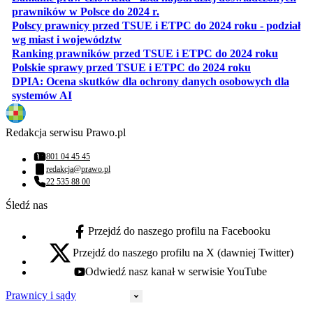
otwiera się w nowej karcie
prawników w Polsce do 2024 r.
Polscy prawnicy przed TSUE i ETPC do 2024 roku - podział
otwiera się w nowej karcie
wg miast i województw
otwiera
Ranking prawników przed TSUE i ETPC do 2024 roku
otwiera się w
Polskie sprawy przed TSUE i ETPC do 2024 roku
DPIA: Ocena skutków dla ochrony danych osobowych dla
otwiera się w nowej karcie
systemów AI
Redakcja serwisu Prawo.pl
801 04 45 45
Numer telefonu:
redakcja@prawo.pl
Adres email:
22 535 88 00
Numer telefonu:
Śledź nas
Przejdź do naszego profilu na Facebooku
facebook - otwiera się w nowej karcie
Przejdź do naszego profilu na X (dawniej Twitter)
x - otwiera się w nowej karcie
Odwiedź nasz kanał w serwisie YouTube
youtube - otwiera się w nowej karcie
Prawnicy i sądy