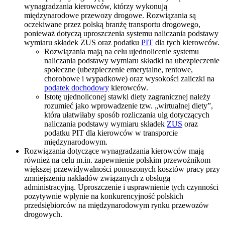
wynagradzania kierowców, którzy wykonują
międzynarodowe przewozy drogowe. Rozwiązania są
oczekiwane przez polską branżę transportu drogowego,
ponieważ dotyczą uproszczenia systemu naliczania podstawy
wymiaru składek ZUS oraz podatku
PIT
dla tych kierowców.
Rozwiązania mają na celu ujednolicenie systemu
naliczania podstawy wymiaru składki na ubezpieczenie
społeczne (ubezpieczenie emerytalne, rentowe,
chorobowe i wypadkowe) oraz wysokości zaliczki na
podatek dochodowy
kierowców.
Istotę ujednoliconej stawki diety zagranicznej należy
rozumieć jako wprowadzenie tzw. „wirtualnej diety”,
która ułatwiłaby sposób rozliczania ulg dotyczących
naliczania podstawy wymiaru składek
ZUS
oraz
podatku PIT dla kierowców w transporcie
międzynarodowym.
Rozwiązania dotyczące wynagradzania kierowców mają
również na celu m.in. zapewnienie polskim przewoźnikom
większej przewidywalności ponoszonych kosztów pracy przy
zmniejszeniu nakładów związanych z obsługą
administracyjną. Uproszczenie i usprawnienie tych czynności
pozytywnie wpłynie na konkurencyjność polskich
przedsiębiorców na międzynarodowym rynku przewozów
drogowych.