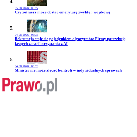
05.08.2026 | 05:27
Przejdź do artykułu:
Czy żołnierz może dostać emeryturę zwykłą i wojskową
04.08.2026 | 08:38
Przejdź do artykułu:
Rekrutacja staje się pojedynkiem algorytmów. Firmy potrzebują
jasnych zasad korzystania z AI
04.08.2026 | 05:29
Przejdź do artykułu:
Minister nie może zlecać kontroli w indywidualnych sprawach