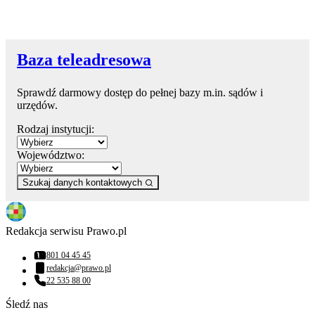
Baza teleadresowa
Sprawdź darmowy dostęp do pełnej bazy m.in. sądów i
urzędów.
Rodzaj instytucji:
Województwo:
Szukaj danych kontaktowych
Redakcja serwisu Prawo.pl
801 04 45 45
Numer telefonu:
redakcja@prawo.pl
Adres email:
22 535 88 00
Numer telefonu:
Śledź nas