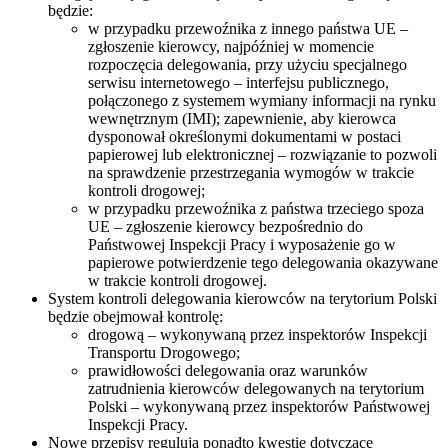
będzie:
w przypadku przewoźnika z innego państwa UE –
zgłoszenie kierowcy, najpóźniej w momencie
rozpoczęcia delegowania, przy użyciu specjalnego
serwisu internetowego – interfejsu publicznego,
połączonego z systemem wymiany informacji na rynku
wewnętrznym (IMI); zapewnienie, aby kierowca
dysponował określonymi dokumentami w postaci
papierowej lub elektronicznej – rozwiązanie to pozwoli
na sprawdzenie przestrzegania wymogów w trakcie
kontroli drogowej;
w przypadku przewoźnika z państwa trzeciego spoza
UE – zgłoszenie kierowcy bezpośrednio do
Państwowej Inspekcji Pracy i wyposażenie go w
papierowe potwierdzenie tego delegowania okazywane
w trakcie kontroli drogowej.
System kontroli delegowania kierowców na terytorium Polski
będzie obejmował kontrolę:
drogową – wykonywaną przez inspektorów Inspekcji
Transportu Drogowego;
prawidłowości delegowania oraz warunków
zatrudnienia kierowców delegowanych na terytorium
Polski – wykonywaną przez inspektorów Państwowej
Inspekcji Pracy.
Nowe przepisy regulują ponadto kwestie dotyczące