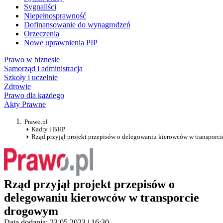
Sygnaliści
Niepełnosprawność
Dofinansowanie do wynagrodzeń
Orzeczenia
Nowe uprawnienia PIP
Prawo w biznesie
Samorząd i administracja
Szkoły i uczelnie
Zdrowie
Prawo dla każdego
Akty Prawne
Prawo.pl
Kadry i BHP
Rząd przyjął projekt przepisów o delegowaniu kierowców w transpor
Rząd przyjął projekt przepisów o
delegowaniu kierowców w transporcie
drogowym
Data dodania: 23.05.2023 | 16:30