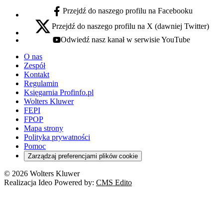
Przejdź do naszego profilu na Facebooku
facebook - otwiera się w nowej karcie
Przejdź do naszego profilu na X (dawniej Twitter)
x - otwiera się w nowej karcie
Odwiedź nasz kanał w serwisie YouTube
youtube - otwiera się w nowej karcie
O nas
Zespół
Kontakt
Regulamin
Księgarnia Profinfo.pl
Wolters Kluwer
FEPI
FPOP
Mapa strony
Polityka prywatności
Pomoc
Zarządzaj preferencjami plików cookie
© 2026 Wolters Kluwer
Realizacja Ideo Powered by:
CMS Edito