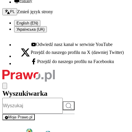
Podcasty
Zmień język - bieżący:
Zmień język strony
PL
English (EN)
Українська (UA)
Odwiedź nasz kanał w serwisie YouTube
Youtube - otwiera się w nowej karcie
Przejdź do naszego profilu na X (dawniej Twitter)
X - otwiera się w nowej karcie
Przejdź do naszego profilu na Facebooku
Facebook - otwiera się w nowej karcie
Wyszukiwarka
Szukaj
Moje Prawo.pl
- rejestracja i logowanie do serwisu