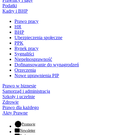
Prawnicy i sądy
Podatki
Kadry i BHP
Prawo pracy
HR
BHP
Ubezpieczenia społeczne
PPK
Rynek pracy
Sygnaliści
Niepełnosprawność
Dofinansowanie do wynagrodzeń
Orzeczenia
Nowe uprawnienia PIP
Prawo w biznesie
Samorząd i administracja
Szkoły i uczelnie
Zdrowie
Prawo dla każdego
Akty Prawne
- otwiera się w nowej karcie
Promocje
Newsletter