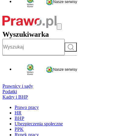
Nasze serwisy
Wyszukiwarka
Szukaj
Nasze serwisy
Prawnicy i sądy
Podatki
Kadry i BHP
Prawo pracy
HR
BHP
Ubezpieczenia społeczne
PPK
Rynek pracy