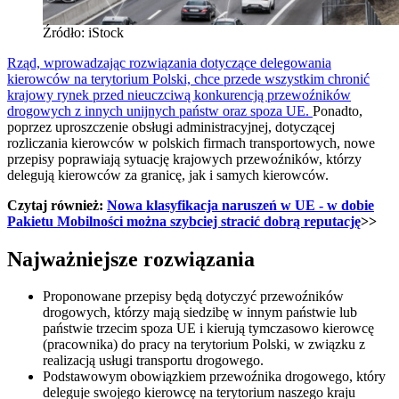
Źródło: iStock
Rząd, wprowadzając rozwiązania dotyczące delegowania
kierowców na terytorium Polski, chce przede wszystkim chronić
krajowy rynek przed nieuczciwą konkurencją przewoźników
drogowych z innych unijnych państw oraz spoza UE.
Ponadto,
poprzez uproszczenie obsługi administracyjnej, dotyczącej
rozliczania kierowców w polskich firmach transportowych, nowe
przepisy poprawiają sytuację krajowych przewoźników, którzy
delegują kierowców za granicę, jak i samych kierowców.
Czytaj również:
Nowa klasyfikacja naruszeń w UE - w dobie
Pakietu Mobilności można szybciej stracić dobrą reputację
>>
Najważniejsze rozwiązania
Proponowane przepisy będą dotyczyć przewoźników
drogowych, którzy mają siedzibę w innym państwie lub
państwie trzecim spoza UE i kierują tymczasowo kierowcę
(pracownika) do pracy na terytorium Polski, w związku z
realizacją usługi transportu drogowego.
Podstawowym obowiązkiem przewoźnika drogowego, który
deleguje swojego kierowcę na terytorium naszego kraju