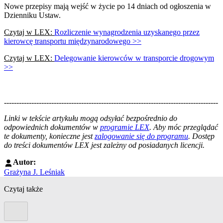
Nowe przepisy mają wejść w życie po 14 dniach od ogłoszenia w
Dzienniku Ustaw.
Czytaj w LEX:
Rozliczenie wynagrodzenia uzyskanego przez
kierowcę transportu międzynarodowego >>
Czytaj w LEX:
Delegowanie kierowców w transporcie drogowym
>>
--------------------------------------------------------------------------------------
--------------------------------------------------------
Linki w tekście artykułu mogą odsyłać bezpośrednio do
odpowiednich dokumentów w
programie LEX
. Aby móc przeglądać
te dokumenty, konieczne jest
zalogowanie się do programu
. Dostęp
do treści dokumentów LEX jest zależny od posiadanych licencji.
Autor:
Grażyna J. Leśniak
Czytaj także
Poprzedni slide