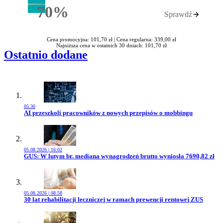
70%
Sprawdź
Rabatu
Cena promocyjna: 101,70 zł |
Cena regularna: 339,00 zł
Najniższa cena w ostatnich 30 dniach: 101,70 zł
Ostatnio dodane
05:30
Przejdź do artykułu:
AI przeszkoli pracowników z nowych przepisów o mobbingu
05.08.2026 | 16:02
Przejdź do artykułu:
GUS: W lutym br. mediana wynagrodzeń brutto wyniosła 7690,82 zł
05.08.2026 | 08:58
Przejdź do artykułu:
30 lat rehabilitacji leczniczej w ramach prewencji rentowej ZUS