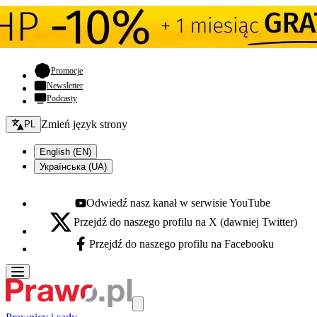
- otwiera się w nowej karcie
Promocje
Newsletter
Podcasty
Zmień język - bieżący:
Zmień język strony
PL
English (EN)
Українська (UA)
Odwiedź nasz kanał w serwisie YouTube
Youtube - otwiera się w nowej karcie
Przejdź do naszego profilu na X (dawniej Twitter)
X - otwiera się w nowej karcie
Przejdź do naszego profilu na Facebooku
Facebook - otwiera się w nowej karcie