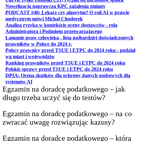
otwiera się w no
Nowelizacja naprawcza KPC zażalenia zmiany
PODCAST #40: Lekarz czy algorytm? O roli AI w prawie
otwiera się w nowej karcie
medycznym mówi Michał Chodorek
Analiza ryzyka w kontekście oceny dostawców - rola
otwiera się w nowe
Administratora i Podmiotu przetwarzającego
Łamanie praw człowieka - lista najbardziej doświadczonych
otwiera się w nowej karcie
prawników w Polsce do 2024 r.
Polscy prawnicy przed TSUE i ETPC do 2024 roku - podział
otwiera się w nowej karcie
wg miast i województw
otwiera
Ranking prawników przed TSUE i ETPC do 2024 roku
otwiera się w
Polskie sprawy przed TSUE i ETPC do 2024 roku
DPIA: Ocena skutków dla ochrony danych osobowych dla
otwiera się w nowej karcie
systemów AI
Egzamin na doradcę podatkowego – jak
długo trzeba uczyć się do testów?
Egzamin na doradcę podatkowego – na co
zwracać uwagę rozwiązując kazusy?
Egzamin na doradcę podatkowego – którą