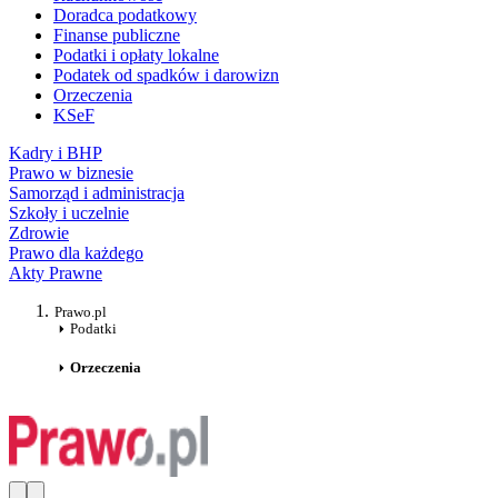
Doradca podatkowy
Finanse publiczne
Podatki i opłaty lokalne
Podatek od spadków i darowizn
Orzeczenia
KSeF
Kadry i BHP
Prawo w biznesie
Samorząd i administracja
Szkoły i uczelnie
Zdrowie
Prawo dla każdego
Akty Prawne
Prawo.pl
Podatki
Orzeczenia