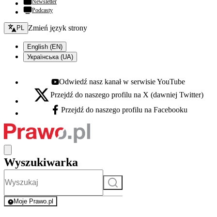
Newsletter
Podcasty
Zmień język - bieżący:
Zmień język strony
PL
English (EN)
Українська (UA)
Odwiedź nasz kanał w serwisie YouTube
Youtube - otwiera się w nowej karcie
Przejdź do naszego profilu na X (dawniej Twitter)
X - otwiera się w nowej karcie
Przejdź do naszego profilu na Facebooku
Facebook - otwiera się w nowej karcie
Wyszukiwarka
Szukaj
Moje Prawo.pl
- rejestracja i logowanie do serwisu