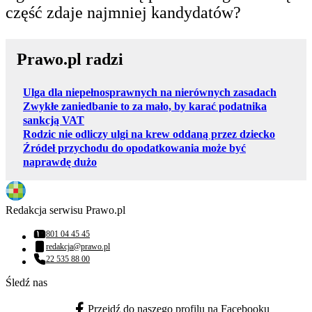
część zdaje najmniej kandydatów?
Prawo.pl radzi
Ulga dla niepełnosprawnych na nierównych zasadach
Zwykłe zaniedbanie to za mało, by karać podatnika
sankcją VAT
Rodzic nie odliczy ulgi na krew oddaną przez dziecko
Źródeł przychodu do opodatkowania może być
naprawdę dużo
Redakcja serwisu Prawo.pl
801 04 45 45
Numer telefonu:
redakcja@prawo.pl
Adres email:
22 535 88 00
Numer telefonu:
Śledź nas
Przejdź do naszego profilu na Facebooku