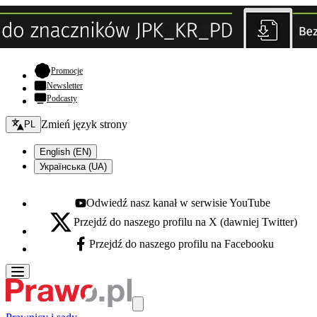
- otwiera się w nowej karcie
Promocje
Newsletter
Podcasty
Zmień język - bieżący:
Zmień język strony
PL
English (EN)
Українська (UA)
Odwiedź nasz kanał w serwisie YouTube
Youtube - otwiera się w nowej karcie
Przejdź do naszego profilu na X (dawniej Twitter)
X - otwiera się w nowej karcie
Przejdź do naszego profilu na Facebooku
Facebook - otwiera się w nowej karcie