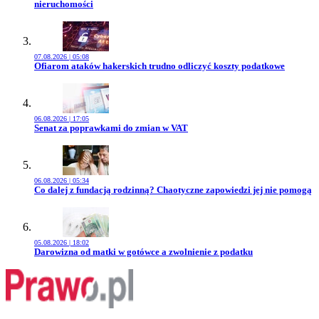
nieruchomości
07.08.2026 | 05:08
Przejdź do artykułu:
Ofiarom ataków hakerskich trudno odliczyć koszty podatkowe
06.08.2026 | 17:05
Przejdź do artykułu:
Senat za poprawkami do zmian w VAT
06.08.2026 | 05:34
Przejdź do artykułu:
Co dalej z fundacją rodzinną? Chaotyczne zapowiedzi jej nie pomogą
05.08.2026 | 18:02
Przejdź do artykułu:
Darowizna od matki w gotówce a zwolnienie z podatku