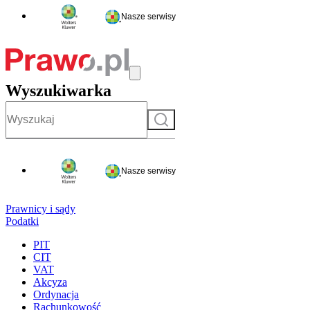
Nasze serwisy
Wyszukiwarka
Szukaj
Nasze serwisy
Prawnicy i sądy
Podatki
PIT
CIT
VAT
Akcyza
Ordynacja
Rachunkowość