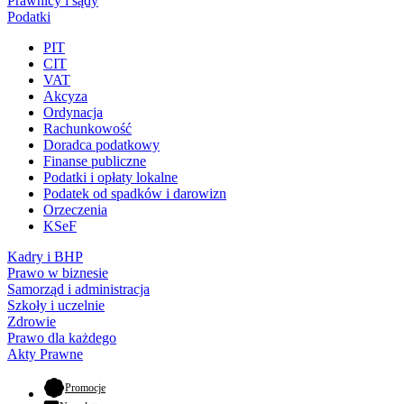
Prawnicy i sądy
Podatki
PIT
CIT
VAT
Akcyza
Ordynacja
Rachunkowość
Doradca podatkowy
Finanse publiczne
Podatki i opłaty lokalne
Podatek od spadków i darowizn
Orzeczenia
KSeF
Kadry i BHP
Prawo w biznesie
Samorząd i administracja
Szkoły i uczelnie
Zdrowie
Prawo dla każdego
Akty Prawne
- otwiera się w nowej karcie
Promocje