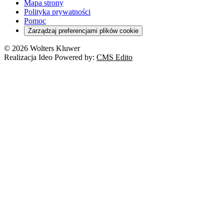
Turystyka
Mapa strony
Cło
Orzeczenia
Polityka prywatności
Deregulacja
RODO
Pomoc
Cyberbezpieczeństwo
Zarządzaj preferencjami plików cookie
Franczyza
Nowe technologie
© 2026 Wolters Kluwer
Prawo autorskie
Realizacja Ideo Powered by:
CMS Edito