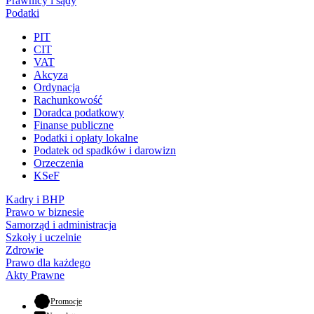
Prawnicy i sądy
Podatki
PIT
CIT
VAT
Akcyza
Ordynacja
Rachunkowość
Doradca podatkowy
Finanse publiczne
Podatki i opłaty lokalne
Podatek od spadków i darowizn
Orzeczenia
KSeF
Kadry i BHP
Prawo w biznesie
Samorząd i administracja
Szkoły i uczelnie
Zdrowie
Prawo dla każdego
Akty Prawne
- otwiera się w nowej karcie
Promocje