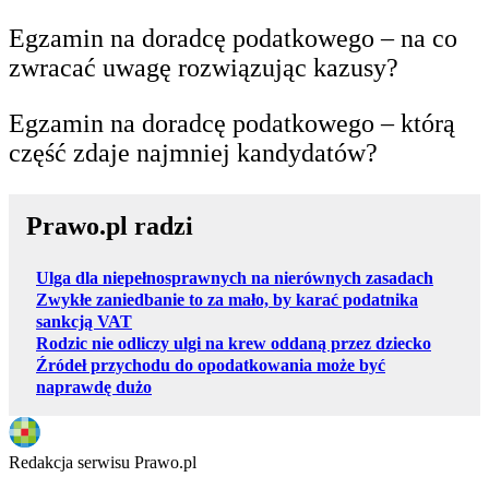
Egzamin na doradcę podatkowego – na co
zwracać uwagę rozwiązując kazusy?
Egzamin na doradcę podatkowego – którą
część zdaje najmniej kandydatów?
Prawo.pl radzi
Ulga dla niepełnosprawnych na nierównych zasadach
Zwykłe zaniedbanie to za mało, by karać podatnika
sankcją VAT
Rodzic nie odliczy ulgi na krew oddaną przez dziecko
Źródeł przychodu do opodatkowania może być
naprawdę dużo
Redakcja serwisu Prawo.pl