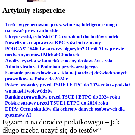
Artykuły eksperckie
Treści wygenerowane przez sztuczną inteligencje mogą
otwiera się w nowej karcie
naruszać prawo autorskie
otwiera 
Ukryte zyski, estoński CIT, ryczałt od dochodów spółek
otwiera się w no
Nowelizacja naprawcza KPC zażalenia zmiany
PODCAST #40: Lekarz czy algorytm? O roli AI w prawie
otwiera się w nowej karcie
medycznym mówi Michał Chodorek
Analiza ryzyka w kontekście oceny dostawców - rola
otwiera się w nowe
Administratora i Podmiotu przetwarzającego
Łamanie praw człowieka - lista najbardziej doświadczonych
otwiera się w nowej karcie
prawników w Polsce do 2024 r.
Polscy prawnicy przed TSUE i ETPC do 2024 roku - podział
otwiera się w nowej karcie
wg miast i województw
otwiera
Ranking prawników przed TSUE i ETPC do 2024 roku
otwiera się w
Polskie sprawy przed TSUE i ETPC do 2024 roku
DPIA: Ocena skutków dla ochrony danych osobowych dla
otwiera się w nowej karcie
systemów AI
Egzamin na doradcę podatkowego – jak
długo trzeba uczyć się do testów?