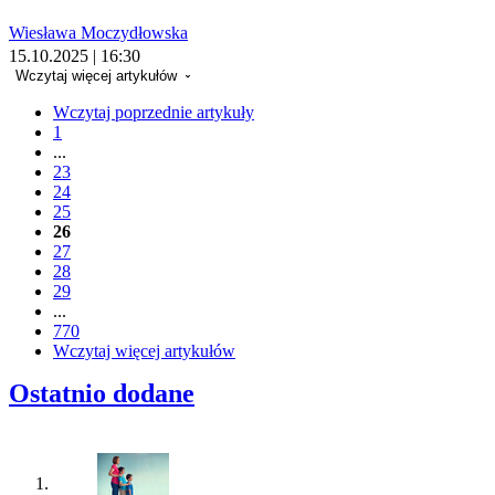
Wiesława Moczydłowska
15.10.2025 | 16:30
Wczytaj więcej artykułów
Wczytaj poprzednie artykuły
1
...
23
24
25
26
27
28
29
...
770
Wczytaj więcej artykułów
Ostatnio dodane