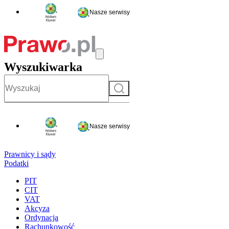
Nasze serwisy
Wyszukiwarka
Szukaj
Nasze serwisy
Prawnicy i sądy
Podatki
PIT
CIT
VAT
Akcyza
Ordynacja
Rachunkowość