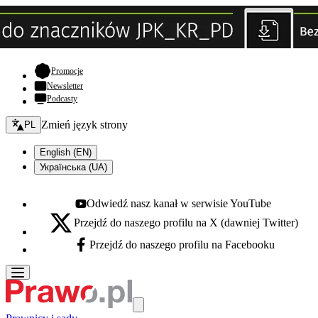
- otwiera się w nowej karcie
Promocje
Newsletter
Podcasty
Zmień język - bieżący:
Zmień język strony
PL
English (EN)
Українська (UA)
Odwiedź nasz kanał w serwisie YouTube
Youtube - otwiera się w nowej karcie
Przejdź do naszego profilu na X (dawniej Twitter)
X - otwiera się w nowej karcie
Przejdź do naszego profilu na Facebooku
Facebook - otwiera się w nowej karcie