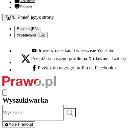
Newsletter
Podcasty
Zmień język - bieżący:
Zmień język strony
PL
English (EN)
Українська (UA)
Odwiedź nasz kanał w serwisie YouTube
Youtube - otwiera się w nowej karcie
Przejdź do naszego profilu na X (dawniej Twitter)
X - otwiera się w nowej karcie
Przejdź do naszego profilu na Facebooku
Facebook - otwiera się w nowej karcie
Wyszukiwarka
Szukaj
Moje Prawo.pl
- rejestracja i logowanie do serwisu