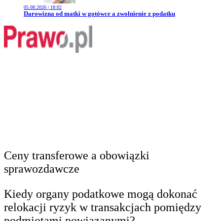
05.08.2026 | 18:02
Przejdź do artykułu:
Darowizna od matki w gotówce a zwolnienie z podatku
Ceny transferowe a obowiązki
sprawozdawcze
Kiedy organy podatkowe mogą dokonać
relokacji ryzyk w transakcjach pomiędzy
podmiotami powiązanymi?