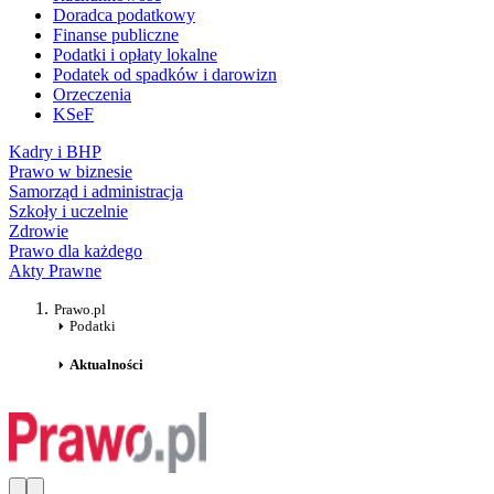
Doradca podatkowy
Finanse publiczne
Podatki i opłaty lokalne
Podatek od spadków i darowizn
Orzeczenia
KSeF
Kadry i BHP
Prawo w biznesie
Samorząd i administracja
Szkoły i uczelnie
Zdrowie
Prawo dla każdego
Akty Prawne
Prawo.pl
Podatki
Aktualności