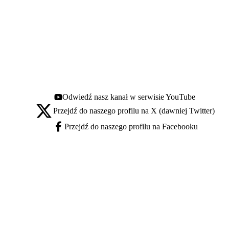
Odwiedź nasz kanał w serwisie YouTube
Youtube - otwiera się w nowej karcie
Przejdź do naszego profilu na X (dawniej Twitter)
X - otwiera się w nowej karcie
Przejdź do naszego profilu na Facebooku
Facebook - otwiera się w nowej karcie