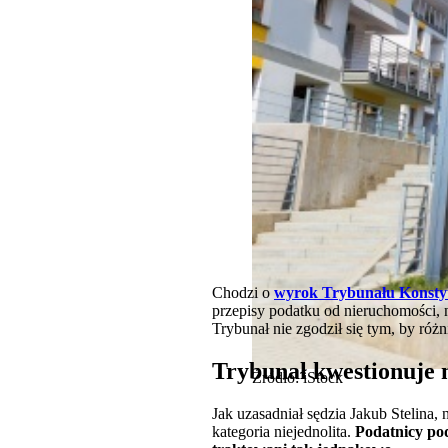
Chodzi o
wyrok Trybunału Konstytu
przepisy podatku od nieruchomości,
Trybunał nie zgodził się tym, by ró
Trybunał kwestionuje 
Źródło: iStock
Jak uzasadniał sędzia Jakub Stelina
kategoria niejednolita.
Podatnicy pod