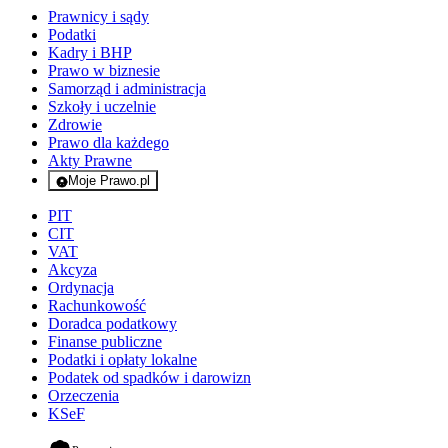
Prawnicy i sądy
Podatki
Kadry i BHP
Prawo w biznesie
Samorząd i administracja
Szkoły i uczelnie
Zdrowie
Prawo dla każdego
Akty Prawne
Moje Prawo.pl
- rejestracja i logowanie do serwisu
PIT
CIT
VAT
Akcyza
Ordynacja
Rachunkowość
Doradca podatkowy
Finanse publiczne
Podatki i opłaty lokalne
Podatek od spadków i darowizn
Orzeczenia
KSeF