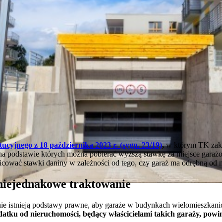
cyjnego z 18 października 2023 r. (sygn. 23/19)
,
w którym TK zak
 na podstawie których można pobierać wyższą stawkę za miejsce gara
żnicować stawki daniny w zależności od tego, czy garaż ma odrębną od 
niejednakowe traktowanie
, nie istnieją podstawy prawne, aby garaże w budynkach wielomieszkan
atku od nieruchomości, będący właścicielami takich garaży, powi