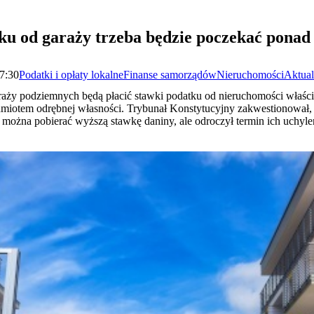
tku od garaży trzeba będzie poczekać ponad
07:30
Podatki i opłaty lokalne
Finanse samorządów
Nieruchomości
Aktual
raży podziemnych będą płacić stawki podatku od nieruchomości właści
edmiotem odrębnej własności. Trybunał Konstytucyjny zakwestionował, 
ą można pobierać wyższą stawkę daniny, ale odroczył termin ich uchyl