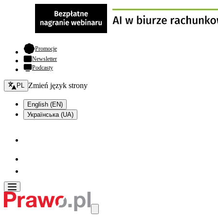
- otwiera się w nowej karcie
Promocje
Newsletter
Podcasty
Zmień język - bieżący:
Zmień język strony
PL
English (EN)
Українська (UA)