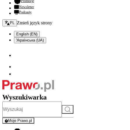
- otwiera się w nowej karcie
Promocje
Newsletter
Podcasty
Zmień język - bieżący:
Zmień język strony
PL
English (EN)
Українська (UA)
Wyszukiwarka
Szukaj
Moje Prawo.pl
- rejestracja i logowanie do serwisu