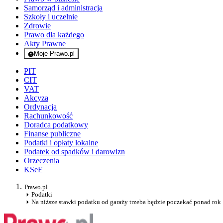
Samorząd i administracja
Szkoły i uczelnie
Zdrowie
Prawo dla każdego
Akty Prawne
Moje Prawo.pl
- rejestracja i logowanie do serwisu
PIT
CIT
VAT
Akcyza
Ordynacja
Rachunkowość
Doradca podatkowy
Finanse publiczne
Podatki i opłaty lokalne
Podatek od spadków i darowizn
Orzeczenia
KSeF
Prawo.pl
Podatki
Na niższe stawki podatku od garaży trzeba będzie poczekać ponad rok