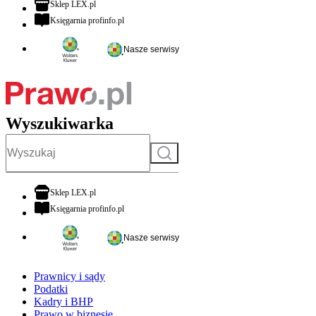
otwiera się w nowej karcie
Sklep LEX.pl
otwiera się w nowej karcie
Księgarnia profinfo.pl
Nasze serwisy
Wyszukiwarka
Szukaj
otwiera się w nowej karcie
Sklep LEX.pl
otwiera się w nowej karcie
Księgarnia profinfo.pl
Nasze serwisy
Prawnicy i sądy
Podatki
Kadry i BHP
Prawo w biznesie