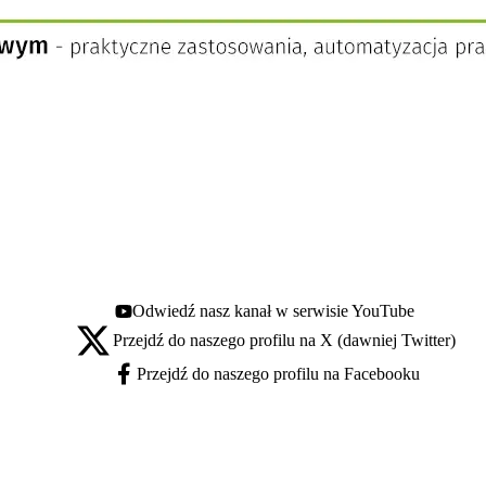
Odwiedź nasz kanał w serwisie YouTube
Youtube - otwiera się w nowej karcie
Przejdź do naszego profilu na X (dawniej Twitter)
X - otwiera się w nowej karcie
Przejdź do naszego profilu na Facebooku
Facebook - otwiera się w nowej karcie