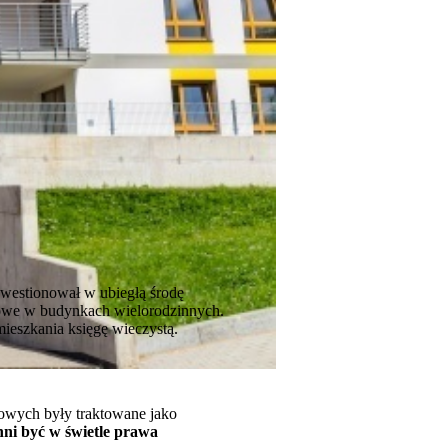
westionował w ubiegłą środę
żowe w budynkach wielorodzinnych.
mieszkania księgę wieczystą.
iowych były traktowane jako
nni być w świetle prawa