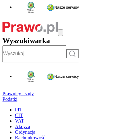
Nasze serwisy
Wyszukiwarka
Szukaj
Nasze serwisy
Prawnicy i sądy
Podatki
PIT
CIT
VAT
Akcyza
Ordynacja
Rachunkowość