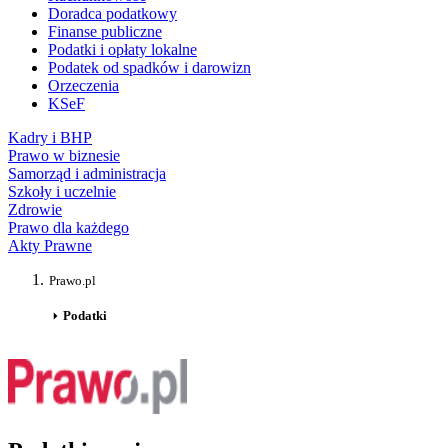
Doradca podatkowy
Finanse publiczne
Podatki i opłaty lokalne
Podatek od spadków i darowizn
Orzeczenia
KSeF
Kadry i BHP
Prawo w biznesie
Samorząd i administracja
Szkoły i uczelnie
Zdrowie
Prawo dla każdego
Akty Prawne
Prawo.pl
Podatki