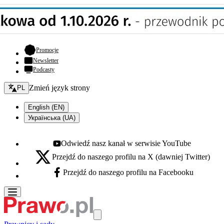
- otwiera się w nowej karcie
Promocje
Newsletter
Podcasty
Zmień język - bieżący:
Zmień język strony
PL
English (EN)
Українська (UA)
Odwiedź nasz kanał w serwisie YouTube
Youtube - otwiera się w nowej karcie
Przejdź do naszego profilu na X (dawniej Twitter)
X - otwiera się w nowej karcie
Przejdź do naszego profilu na Facebooku
Facebook - otwiera się w nowej karcie