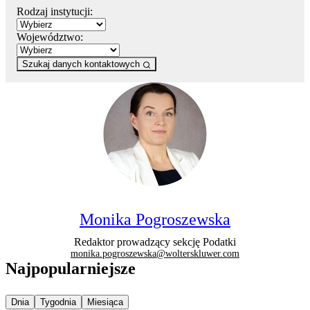
Rodzaj instytucji:
Województwo:
Szukaj danych kontaktowych
Monika Pogroszewska
Redaktor prowadzący sekcję Podatki
monika.pogroszewska@wolterskluwer.com
Najpopularniejsze
Najpopularniejsze wiadomości z
Najpopularniejsze wiadomości z
Najpopularniejsze wiadomości z
Dnia
Tygodnia
Miesiąca