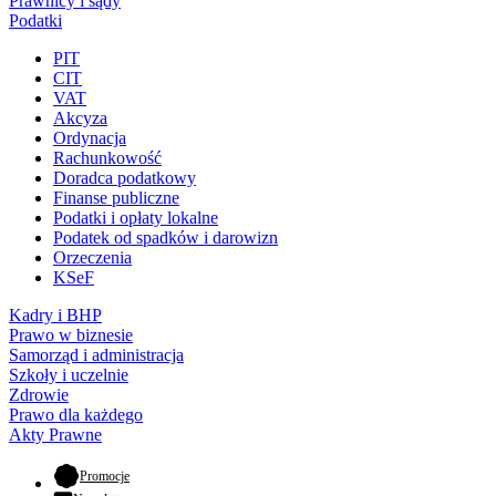
Prawnicy i sądy
Podatki
PIT
CIT
VAT
Akcyza
Ordynacja
Rachunkowość
Doradca podatkowy
Finanse publiczne
Podatki i opłaty lokalne
Podatek od spadków i darowizn
Orzeczenia
KSeF
Kadry i BHP
Prawo w biznesie
Samorząd i administracja
Szkoły i uczelnie
Zdrowie
Prawo dla każdego
Akty Prawne
- otwiera się w nowej karcie
Promocje