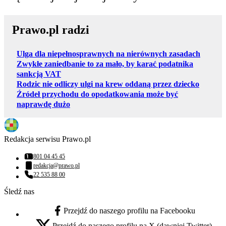
Prawo.pl radzi
Ulga dla niepełnosprawnych na nierównych zasadach
Zwykłe zaniedbanie to za mało, by karać podatnika
sankcją VAT
Rodzic nie odliczy ulgi na krew oddaną przez dziecko
Źródeł przychodu do opodatkowania może być
naprawdę dużo
Redakcja serwisu Prawo.pl
801 04 45 45
Numer telefonu:
redakcja@prawo.pl
Adres email:
22 535 88 00
Numer telefonu:
Śledź nas
Przejdź do naszego profilu na Facebooku
facebook - otwiera się w nowej karcie
Przejdź do naszego profilu na X (dawniej Twitter)