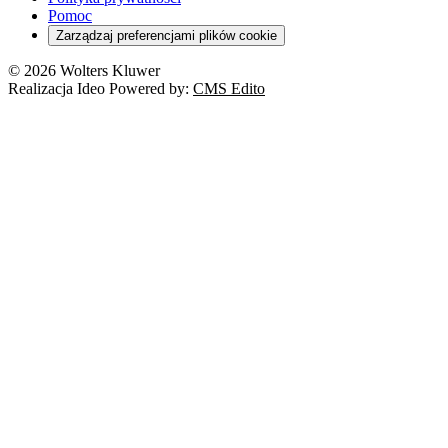
Deregulacja
RODO
Pomoc
Cyberbezpieczeństwo
Zarządzaj preferencjami plików cookie
Franczyza
Nowe technologie
© 2026 Wolters Kluwer
Prawo autorskie
Realizacja Ideo Powered by:
CMS Edito