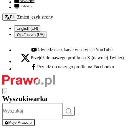
Newsletter
Podcasty
Zmień język - bieżący:
Zmień język strony
PL
English (EN)
Українська (UA)
Odwiedź nasz kanał w serwisie YouTube
Youtube - otwiera się w nowej karcie
Przejdź do naszego profilu na X (dawniej Twitter)
X - otwiera się w nowej karcie
Przejdź do naszego profilu na Facebooku
Facebook - otwiera się w nowej karcie
Wyszukiwarka
Szukaj
Moje Prawo.pl
- rejestracja i logowanie do serwisu