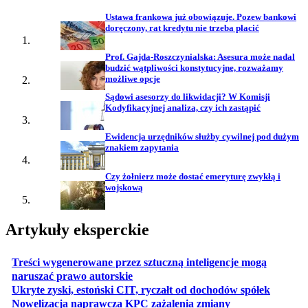
Ustawa frankowa już obowiązuje. Pozew bankowi
doręczony, rat kredytu nie trzeba płacić
Prof. Gajda-Roszczynialska: Asesura może nadal
budzić wątpliwości konstytucyjne, rozważamy
możliwe opcje
Sądowi asesorzy do likwidacji? W Komisji
Kodyfikacyjnej analiza, czy ich zastąpić
Ewidencja urzędników służby cywilnej pod dużym
znakiem zapytania
Czy żołnierz może dostać emeryturę zwykłą i
wojskową
Artykuły eksperckie
Treści wygenerowane przez sztuczną inteligencje mogą
otwiera się w nowej karcie
naruszać prawo autorskie
otwiera 
Ukryte zyski, estoński CIT, ryczałt od dochodów spółek
otwiera się w no
Nowelizacja naprawcza KPC zażalenia zmiany