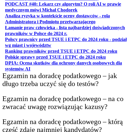
PODCAST #40: Lekarz czy algorytm? O roli AI w prawie
otwiera się w nowej karcie
medycznym mówi Michał Chodorek
Analiza ryzyka w kontekście oceny dostawców - rola
otwiera się w nowe
Administratora i Podmiotu przetwarzającego
Łamanie praw człowieka - lista najbardziej doświadczonych
otwiera się w nowej karcie
prawników w Polsce do 2024 r.
Polscy prawnicy przed TSUE i ETPC do 2024 roku - podział
otwiera się w nowej karcie
wg miast i województw
otwiera
Ranking prawników przed TSUE i ETPC do 2024 roku
otwiera się w
Polskie sprawy przed TSUE i ETPC do 2024 roku
DPIA: Ocena skutków dla ochrony danych osobowych dla
otwiera się w nowej karcie
systemów AI
Egzamin na doradcę podatkowego – jak
długo trzeba uczyć się do testów?
Egzamin na doradcę podatkowego – na co
zwracać uwagę rozwiązując kazusy?
Egzamin na doradcę podatkowego – którą
część zdaje najmniej kandydatów?