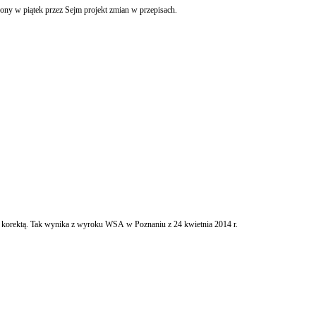
Wprowadzenie wakacji ubezpieczeniowych oraz zmiany w zakresie kredytu podatkowego w pierwszym okresie po zarejestrowaniu i podjęciu działalności gospodarczej przewiduje rozpatrzony w piątek przez Sejm projekt zmian w przepisach.
Prawo do korekty podatku należnego na podstawie art. 89a ustawy o VAT musi uwzględniać postanowienia postępowania upadłościowego, o ile jego zakres obejmuje wierzytelności objęte korektą. Tak wynika z wyroku WSA w Poznaniu z 24 kwietnia 2014 r.