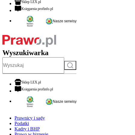
otwiera się w nowej karcie
Sklep LEX.pl
otwiera się w nowej karcie
Księgarnia profinfo.pl
Nasze serwisy
Wyszukiwarka
Szukaj
otwiera się w nowej karcie
Sklep LEX.pl
otwiera się w nowej karcie
Księgarnia profinfo.pl
Nasze serwisy
Prawnicy i sądy
Podatki
Kadry i BHP
Prawo w biznesie