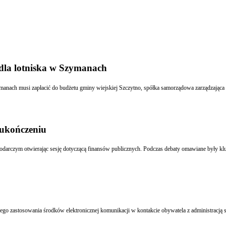
 dla lotniska w Szymanach
Szymanach musi zapłacić do budżetu gminy wiejskiej Szczytno, spółka samorządowa zarządzaj
 ukończeniu
ter Mateusz Szczurek wystąpił na VI Europejskim Kongresie Gospodarczym otwierając sesję dotyczącą finansów publicznych. Podczas debat