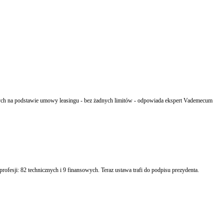
Sejm uchwalił ustawę o ułatwieniu dostępu do wykonywania niektórych zawodów regulowanych. Tzw. druga ustawa deregulacyjna zmniejsza lub likwiduje ograniczenia w dostępie do 91 profesji: 82 technicznych i 9 finansowych. Teraz ustawa trafi do podpisu prezydenta.