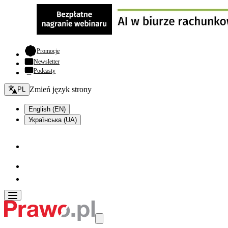
- otwiera się w nowej karcie
Promocje
Newsletter
Podcasty
Zmień język - bieżący:
Zmień język strony
PL
English (EN)
Українська (UA)