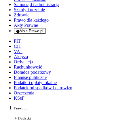
Samorząd i administracja
Szkoły i uczelnie
Zdrowie
Prawo dla każdego
Akty Prawne
Moje Prawo.pl
- rejestracja i logowanie do serwisu
PIT
CIT
VAT
Akcyza
Ordynacja
Rachunkowość
Doradca podatkowy
Finanse publiczne
Podatki i opłaty lokalne
Podatek od spadków i darowizn
Orzeczenia
KSeF
Prawo.pl
Podatki