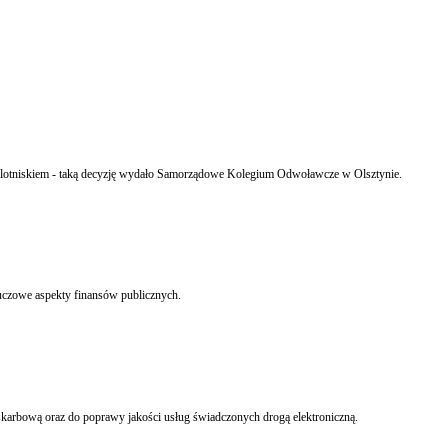
ąca lotniskiem - taką decyzję wydało Samorządowe Kolegium Odwoławcze w Olsztynie.
y omawiane były kluczowe aspekty finansów publicznych.
W niedzielę, 11 maja do Ordynacji podatkowej weszły zmiany, które przyczynią się do szerszego zastosowania środków elektronicznej komunikacji w kontakcie obywatela z administracją skarbową oraz do poprawy jakości usług świadczonych drogą elektroniczną.