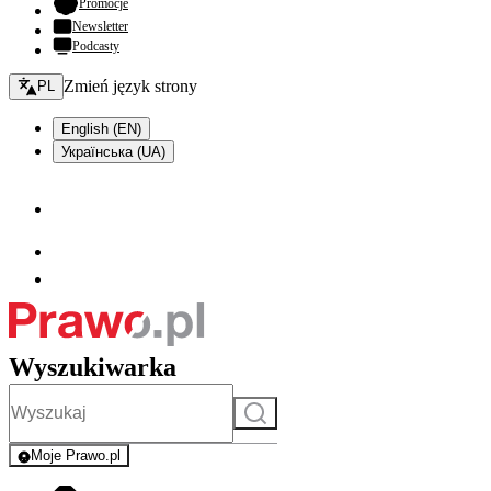
- otwiera się w nowej karcie
Promocje
Newsletter
Podcasty
Zmień język - bieżący:
Zmień język strony
PL
English (EN)
Українська (UA)
Wyszukiwarka
Szukaj
Moje Prawo.pl
- rejestracja i logowanie do serwisu