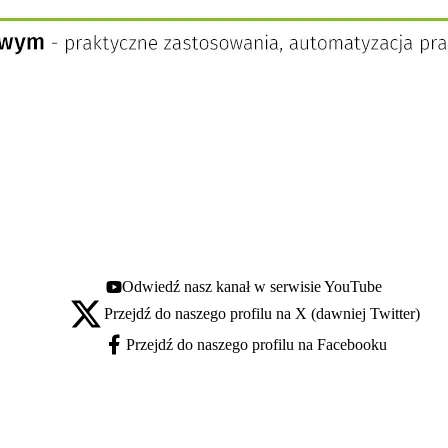
Odwiedź nasz kanał w serwisie YouTube
Youtube - otwiera się w nowej karcie
Przejdź do naszego profilu na X (dawniej Twitter)
X - otwiera się w nowej karcie
Przejdź do naszego profilu na Facebooku
Facebook - otwiera się w nowej karcie