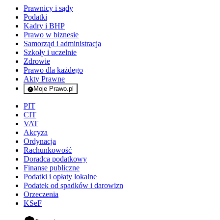
Prawnicy i sądy
Podatki
Kadry i BHP
Prawo w biznesie
Samorząd i administracja
Szkoły i uczelnie
Zdrowie
Prawo dla każdego
Akty Prawne
Moje Prawo.pl
- rejestracja i logowanie do serwisu
PIT
CIT
VAT
Akcyza
Ordynacja
Rachunkowość
Doradca podatkowy
Finanse publiczne
Podatki i opłaty lokalne
Podatek od spadków i darowizn
Orzeczenia
KSeF