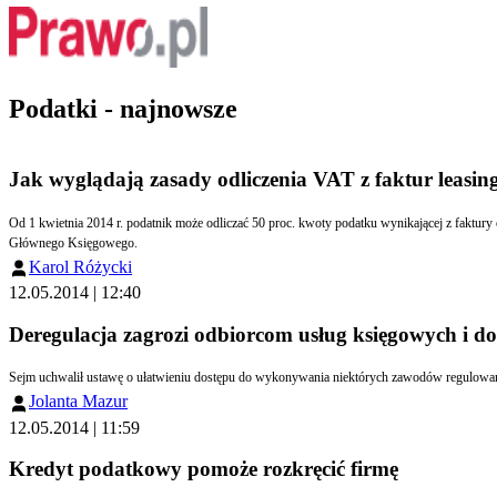
Podatki - najnowsze
Jak wyglądają zasady odliczenia VAT z faktur leasin
Od 1 kwietnia 2014 r. podatnik może odliczać 50 proc. kwoty podatku wynikającej z faktury otrzymanej przez podatnika z tytułu wydatków dotyczących używania pojazdów samochodowych na podstawie umowy leasingu - bez żadnych limitów - odpowiada ekspert Vademecum
Głównego Księgowego.
Karol Różycki
12.05.2014 | 12:40
Deregulacja zagrozi odbiorcom usług księgowych i d
Jolanta Mazur
12.05.2014 | 11:59
Kredyt podatkowy pomoże rozkręcić firmę