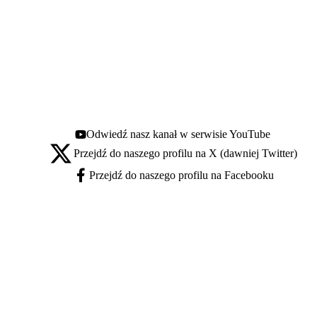
Odwiedź nasz kanał w serwisie YouTube
Youtube - otwiera się w nowej karcie
Przejdź do naszego profilu na X (dawniej Twitter)
X - otwiera się w nowej karcie
Przejdź do naszego profilu na Facebooku
Facebook - otwiera się w nowej karcie