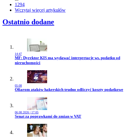
1294
Wczytaj więcej artykułów
Ostatnio dodane
14:47
Przejdź do artykułu:
MF: Dyrektor KIS ma wydawać interpretacje ws. podatku od
nieruchomości
05:08
Przejdź do artykułu:
Ofiarom ataków hakerskich trudno odliczyć koszty podatkowe
06.08.2026 | 17:05
Przejdź do artykułu:
Senat za poprawkami do zmian w VAT