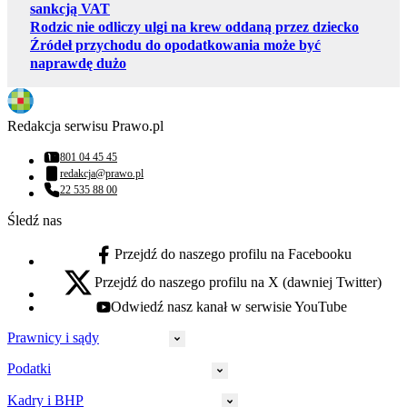
sankcją VAT
Rodzic nie odliczy ulgi na krew oddaną przez dziecko
Źródeł przychodu do opodatkowania może być
naprawdę dużo
Redakcja serwisu Prawo.pl
801 04 45 45
Numer telefonu:
redakcja@prawo.pl
Adres email:
22 535 88 00
Numer telefonu:
Śledź nas
Przejdź do naszego profilu na Facebooku
facebook - otwiera się w nowej karcie
Przejdź do naszego profilu na X (dawniej Twitter)
x - otwiera się w nowej karcie
Odwiedź nasz kanał w serwisie YouTube
youtube - otwiera się w nowej karcie
Prawnicy i sądy
Podatki
Wymiar sprawiedliwości
Prawnicy
Kadry i BHP