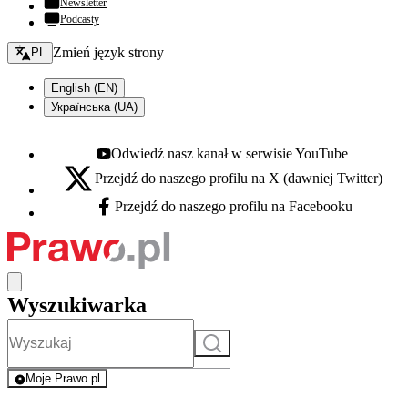
Newsletter
Podcasty
Zmień język - bieżący:
Zmień język strony
PL
English (EN)
Українська (UA)
Odwiedź nasz kanał w serwisie YouTube
Youtube - otwiera się w nowej karcie
Przejdź do naszego profilu na X (dawniej Twitter)
X - otwiera się w nowej karcie
Przejdź do naszego profilu na Facebooku
Facebook - otwiera się w nowej karcie
Wyszukiwarka
Szukaj
Moje Prawo.pl
- rejestracja i logowanie do serwisu