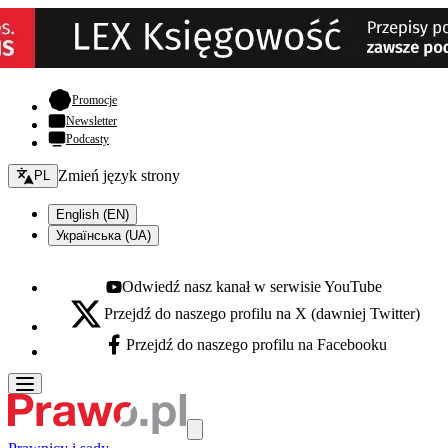
- otwiera się w nowej karcie
Promocje
Newsletter
Podcasty
Zmień język - bieżący:
Zmień język strony
PL
English (EN)
Українська (UA)
Odwiedź nasz kanał w serwisie YouTube
Youtube - otwiera się w nowej karcie
Przejdź do naszego profilu na X (dawniej Twitter)
X - otwiera się w nowej karcie
Przejdź do naszego profilu na Facebooku
Facebook - otwiera się w nowej karcie