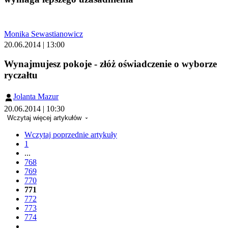
Monika Sewastianowicz
20.06.2014 | 13:00
Wynajmujesz pokoje - złóż oświadczenie o wyborze
ryczałtu
Jolanta Mazur
20.06.2014 | 10:30
Wczytaj więcej artykułów
Wczytaj poprzednie artykuły
1
...
768
769
770
771
772
773
774
...