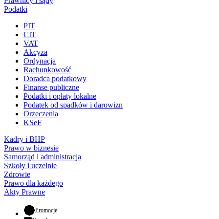
Prawnicy i sądy
Podatki
PIT
CIT
VAT
Akcyza
Ordynacja
Rachunkowość
Doradca podatkowy
Finanse publiczne
Podatki i opłaty lokalne
Podatek od spadków i darowizn
Orzeczenia
KSeF
Kadry i BHP
Prawo w biznesie
Samorząd i administracja
Szkoły i uczelnie
Zdrowie
Prawo dla każdego
Akty Prawne
- otwiera się w nowej karcie
Promocje