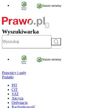
Nasze serwisy
Wyszukiwarka
Szukaj
Nasze serwisy
Prawnicy i sądy
Podatki
PIT
CIT
VAT
Akcyza
Ordynacja
Rachunkowość