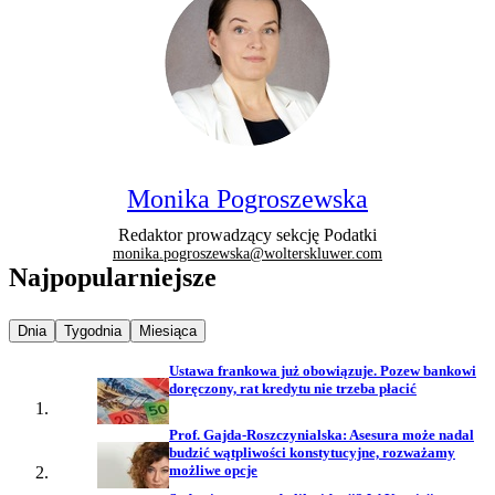
Monika Pogroszewska
Redaktor prowadzący sekcję Podatki
monika.pogroszewska@wolterskluwer.com
Najpopularniejsze
Najpopularniejsze wiadomości z
Najpopularniejsze wiadomości z
Najpopularniejsze wiadomości z
Dnia
Tygodnia
Miesiąca
Ustawa frankowa już obowiązuje. Pozew bankowi
doręczony, rat kredytu nie trzeba płacić
Prof. Gajda-Roszczynialska: Asesura może nadal
budzić wątpliwości konstytucyjne, rozważamy
możliwe opcje