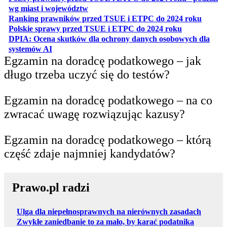
otwiera się w nowej karcie
wg miast i województw
otwiera
Ranking prawników przed TSUE i ETPC do 2024 roku
otwiera się w
Polskie sprawy przed TSUE i ETPC do 2024 roku
DPIA: Ocena skutków dla ochrony danych osobowych dla
otwiera się w nowej karcie
systemów AI
Egzamin na doradcę podatkowego – jak
długo trzeba uczyć się do testów?
Egzamin na doradcę podatkowego – na co
zwracać uwagę rozwiązując kazusy?
Egzamin na doradcę podatkowego – którą
część zdaje najmniej kandydatów?
Prawo.pl radzi
Ulga dla niepełnosprawnych na nierównych zasadach
Zwykłe zaniedbanie to za mało, by karać podatnika