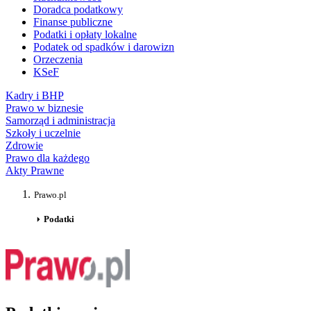
Doradca podatkowy
Finanse publiczne
Podatki i opłaty lokalne
Podatek od spadków i darowizn
Orzeczenia
KSeF
Kadry i BHP
Prawo w biznesie
Samorząd i administracja
Szkoły i uczelnie
Zdrowie
Prawo dla każdego
Akty Prawne
Prawo.pl
Podatki