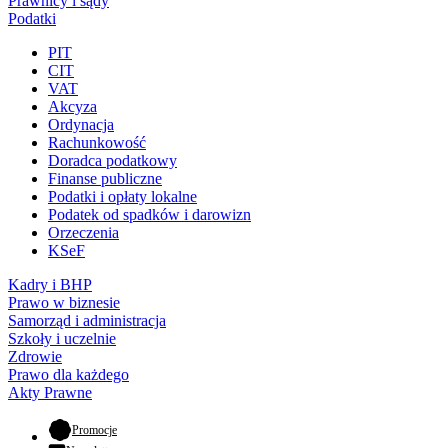
Prawnicy i sądy
Podatki
PIT
CIT
VAT
Akcyza
Ordynacja
Rachunkowość
Doradca podatkowy
Finanse publiczne
Podatki i opłaty lokalne
Podatek od spadków i darowizn
Orzeczenia
KSeF
Kadry i BHP
Prawo w biznesie
Samorząd i administracja
Szkoły i uczelnie
Zdrowie
Prawo dla każdego
Akty Prawne
- otwiera się w nowej karcie
Promocje