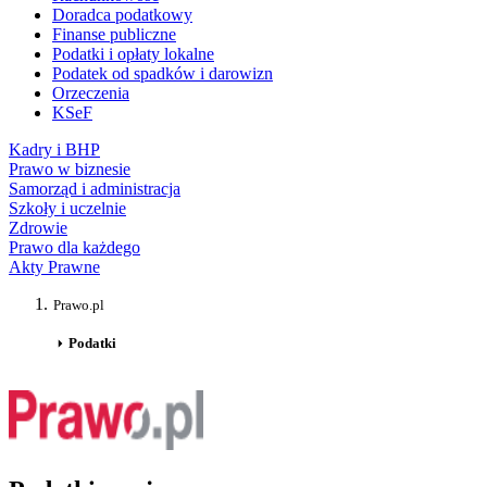
Doradca podatkowy
Finanse publiczne
Podatki i opłaty lokalne
Podatek od spadków i darowizn
Orzeczenia
KSeF
Kadry i BHP
Prawo w biznesie
Samorząd i administracja
Szkoły i uczelnie
Zdrowie
Prawo dla każdego
Akty Prawne
Prawo.pl
Podatki