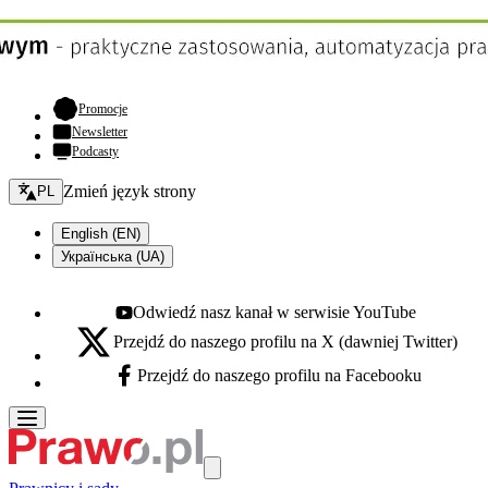
- otwiera się w nowej karcie
Promocje
Newsletter
Podcasty
Zmień język - bieżący:
Zmień język strony
PL
English (EN)
Українська (UA)
Odwiedź nasz kanał w serwisie YouTube
Youtube - otwiera się w nowej karcie
Przejdź do naszego profilu na X (dawniej Twitter)
X - otwiera się w nowej karcie
Przejdź do naszego profilu na Facebooku
Facebook - otwiera się w nowej karcie