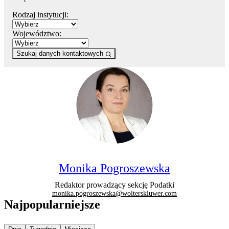
Rodzaj instytucji:
Województwo:
Szukaj danych kontaktowych
Monika Pogroszewska
Redaktor prowadzący sekcję Podatki
monika.pogroszewska@wolterskluwer.com
Najpopularniejsze
Najpopularniejsze wiadomości z
Najpopularniejsze wiadomości z
Najpopularniejsze wiadomości z