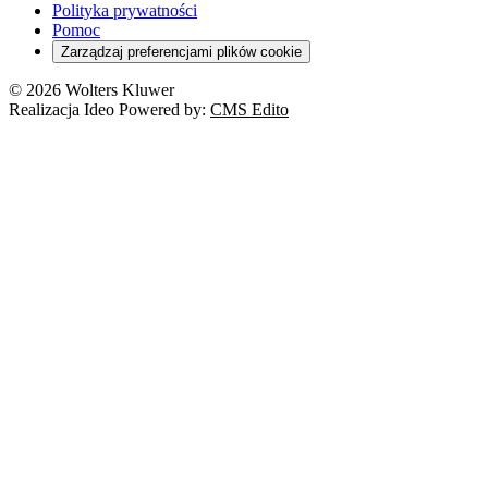
Orzeczenia
Polityka prywatności
Deregulacja
RODO
Pomoc
Cyberbezpieczeństwo
Zarządzaj preferencjami plików cookie
Franczyza
Nowe technologie
© 2026 Wolters Kluwer
Prawo autorskie
Realizacja Ideo Powered by:
CMS Edito