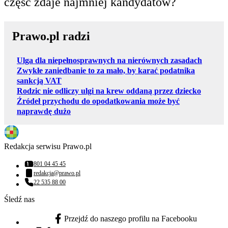
część zdaje najmniej kandydatów?
Prawo.pl radzi
Ulga dla niepełnosprawnych na nierównych zasadach
Zwykłe zaniedbanie to za mało, by karać podatnika
sankcją VAT
Rodzic nie odliczy ulgi na krew oddaną przez dziecko
Źródeł przychodu do opodatkowania może być
naprawdę dużo
Redakcja serwisu Prawo.pl
801 04 45 45
Numer telefonu:
redakcja@prawo.pl
Adres email:
22 535 88 00
Numer telefonu:
Śledź nas
Przejdź do naszego profilu na Facebooku
facebook - otwiera się w nowej karcie