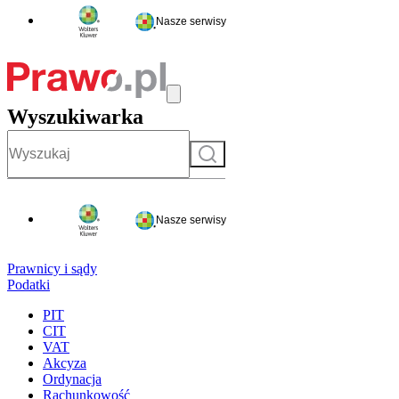
Nasze serwisy
Wyszukiwarka
Szukaj
Nasze serwisy
Prawnicy i sądy
Podatki
PIT
CIT
VAT
Akcyza
Ordynacja
Rachunkowość