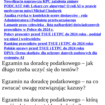
otwiera się w no
Nowelizacja naprawcza KPC zażalenia zmiany
PODCAST #40: Lekarz czy algorytm? O roli AI w prawie
otwiera się w nowej karcie
medycznym mówi Michał Chodorek
Analiza ryzyka w kontekście oceny dostawców - rola
otwiera się w nowe
Administratora i Podmiotu przetwarzającego
Łamanie praw człowieka - lista najbardziej doświadczonych
otwiera się w nowej karcie
prawników w Polsce do 2024 r.
Polscy prawnicy przed TSUE i ETPC do 2024 roku - podział
otwiera się w nowej karcie
wg miast i województw
otwiera
Ranking prawników przed TSUE i ETPC do 2024 roku
otwiera się w
Polskie sprawy przed TSUE i ETPC do 2024 roku
DPIA: Ocena skutków dla ochrony danych osobowych dla
otwiera się w nowej karcie
systemów AI
Egzamin na doradcę podatkowego – jak
długo trzeba uczyć się do testów?
Egzamin na doradcę podatkowego – na co
zwracać uwagę rozwiązując kazusy?
Egzamin na doradcę podatkowego – którą