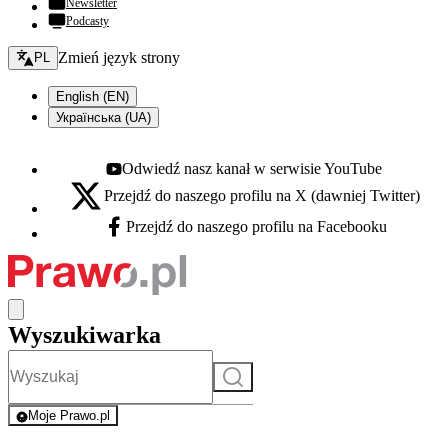
Newsletter
Podcasty
Zmień język - bieżący:
Zmień język strony
PL
English (EN)
Українська (UA)
Odwiedź nasz kanał w serwisie YouTube
Youtube - otwiera się w nowej karcie
Przejdź do naszego profilu na X (dawniej Twitter)
X - otwiera się w nowej karcie
Przejdź do naszego profilu na Facebooku
Facebook - otwiera się w nowej karcie
Wyszukiwarka
Szukaj
Moje Prawo.pl
- rejestracja i logowanie do serwisu