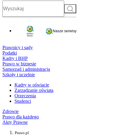
Szukaj
Nasze serwisy
Prawnicy i sądy
Podatki
Kadry i BHP
Prawo w biznesie
Samorząd i administracja
Szkoły i uczelnie
Kadry w oświacie
Zarządzanie oświatą
Orzeczenia
Studenci
Zdrowie
Prawo dla każdego
Akty Prawne
Prawo.pl