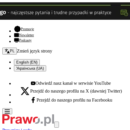
- otwiera się w nowej karcie
Promocje
Newsletter
Podcasty
Zmień język - bieżący:
Zmień język strony
PL
English (EN)
Українська (UA)
Odwiedź nasz kanał w serwisie YouTube
Youtube - otwiera się w nowej karcie
Przejdź do naszego profilu na X (dawniej Twitter)
X - otwiera się w nowej karcie
Przejdź do naszego profilu na Facebooku
Facebook - otwiera się w nowej karcie