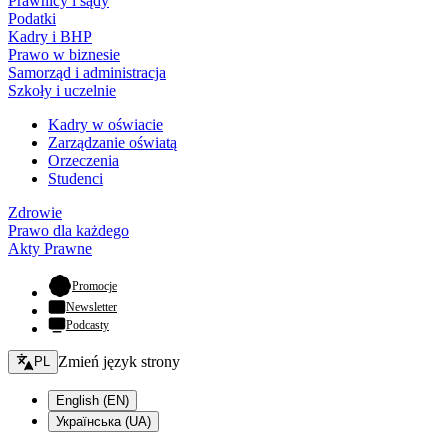
Prawnicy i sądy
Podatki
Kadry i BHP
Prawo w biznesie
Samorząd i administracja
Szkoły i uczelnie
Kadry w oświacie
Zarządzanie oświatą
Orzeczenia
Studenci
Zdrowie
Prawo dla każdego
Akty Prawne
- otwiera się w nowej karcie
Promocje
Newsletter
Podcasty
Zmień język - bieżący:
Zmień język strony
PL
English (EN)
Українська (UA)