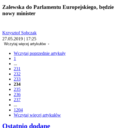
Zalewska do Parlamentu Europejskiego, będzie
nowy minister
Krzysztof Sobczak
27.05.2019 | 17:25
Wczytaj więcej artykułów
Wczytaj poprzednie artykuły
1
...
231
232
233
234
235
236
237
...
1204
Wczytaj więcej artykułów
Ostatnio dodane