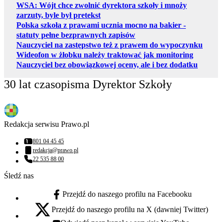
WSA: Wójt chce zwolnić dyrektora szkoły i mnoży
zarzuty, byle był pretekst
Polska szkoła z prawami ucznia mocno na bakier -
statuty pełne bezprawnych zapisów
Nauczyciel na zastępstwo też z prawem do wypoczynku
Wideofon w żłobku należy traktować jak monitoring
Nauczyciel bez obowiązkowej oceny, ale i bez dodatku
30 lat czasopisma Dyrektor Szkoły
Redakcja serwisu Prawo.pl
801 04 45 45
Numer telefonu:
redakcja@prawo.pl
Adres email:
22 535 88 00
Numer telefonu:
Śledź nas
Przejdź do naszego profilu na Facebooku
facebook - otwiera się w nowej karcie
Przejdź do naszego profilu na X (dawniej Twitter)
x - otwiera się w nowej karcie