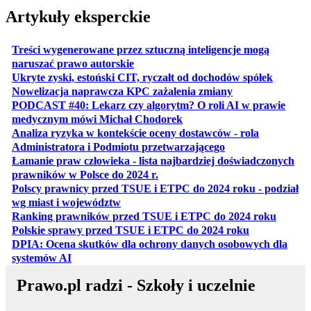
Artykuły eksperckie
Treści wygenerowane przez sztuczną inteligencje mogą
otwiera się w nowej karcie
naruszać prawo autorskie
otwiera 
Ukryte zyski, estoński CIT, ryczałt od dochodów spółek
otwiera się w no
Nowelizacja naprawcza KPC zażalenia zmiany
PODCAST #40: Lekarz czy algorytm? O roli AI w prawie
otwiera się w nowej karcie
medycznym mówi Michał Chodorek
Analiza ryzyka w kontekście oceny dostawców - rola
otwiera się w nowe
Administratora i Podmiotu przetwarzającego
Łamanie praw człowieka - lista najbardziej doświadczonych
otwiera się w nowej karcie
prawników w Polsce do 2024 r.
Polscy prawnicy przed TSUE i ETPC do 2024 roku - podział
otwiera się w nowej karcie
wg miast i województw
otwiera
Ranking prawników przed TSUE i ETPC do 2024 roku
otwiera się w
Polskie sprawy przed TSUE i ETPC do 2024 roku
DPIA: Ocena skutków dla ochrony danych osobowych dla
otwiera się w nowej karcie
systemów AI
Prawo.pl radzi - Szkoły i uczelnie