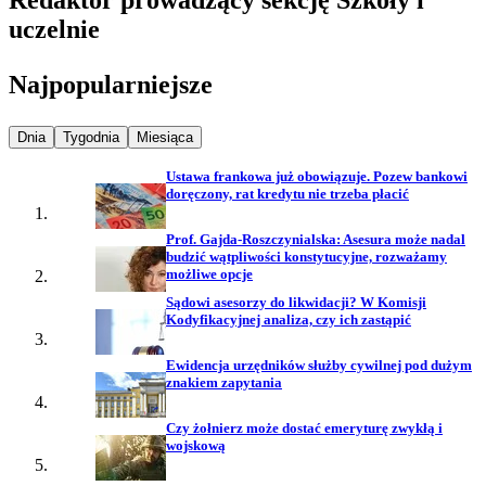
uczelnie
Najpopularniejsze
Najpopularniejsze wiadomości z
Najpopularniejsze wiadomości z
Najpopularniejsze wiadomości z
Dnia
Tygodnia
Miesiąca
Ustawa frankowa już obowiązuje. Pozew bankowi
doręczony, rat kredytu nie trzeba płacić
Prof. Gajda-Roszczynialska: Asesura może nadal
budzić wątpliwości konstytucyjne, rozważamy
możliwe opcje
Sądowi asesorzy do likwidacji? W Komisji
Kodyfikacyjnej analiza, czy ich zastąpić
Ewidencja urzędników służby cywilnej pod dużym
znakiem zapytania
Czy żołnierz może dostać emeryturę zwykłą i
wojskową