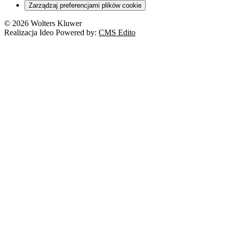
Zarządzaj preferencjami plików cookie
Franczyza
Nowe technologie
© 2026 Wolters Kluwer
Prawo autorskie
Realizacja Ideo Powered by:
CMS Edito