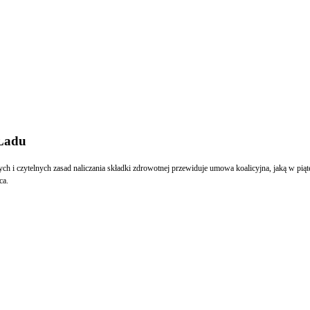
 Ładu
 czytelnych zasad naliczania składki zdrowotnej przewiduje umowa koalicyjna, jaką w piąte
ca.