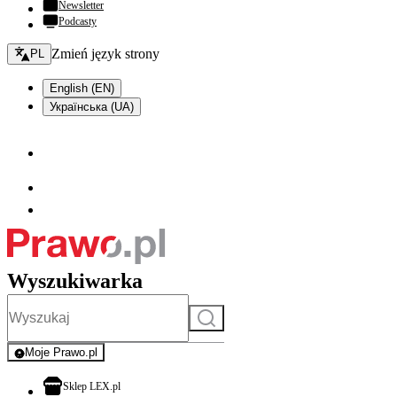
Newsletter
Podcasty
Zmień język - bieżący:
Zmień język strony
PL
English (EN)
Українська (UA)
Wyszukiwarka
Szukaj
Moje Prawo.pl
- rejestracja i logowanie do serwisu
otwiera się w nowej karcie
Sklep LEX.pl