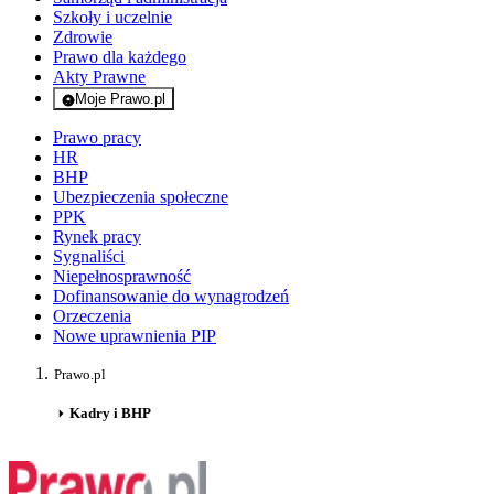
Szkoły i uczelnie
Zdrowie
Prawo dla każdego
Akty Prawne
Moje Prawo.pl
- rejestracja i logowanie do serwisu
Prawo pracy
HR
BHP
Ubezpieczenia społeczne
PPK
Rynek pracy
Sygnaliści
Niepełnosprawność
Dofinansowanie do wynagrodzeń
Orzeczenia
Nowe uprawnienia PIP
Prawo.pl
Kadry i BHP