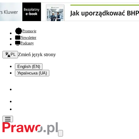
- otwiera się w nowej karcie
Promocje
Newsletter
Podcasty
Zmień język - bieżący:
Zmień język strony
PL
English (EN)
Українська (UA)