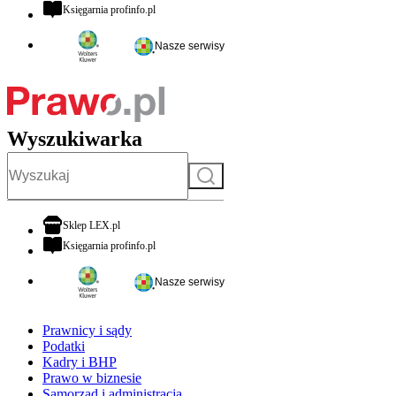
otwiera się w nowej karcie
Księgarnia profinfo.pl
Nasze serwisy
Wyszukiwarka
Szukaj
otwiera się w nowej karcie
Sklep LEX.pl
otwiera się w nowej karcie
Księgarnia profinfo.pl
Nasze serwisy
Prawnicy i sądy
Podatki
Kadry i BHP
Prawo w biznesie
Samorząd i administracja