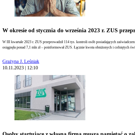
W okresie od stycznia do września 2023 r. ZUS przepr
W III kwartale 2023 r. ZUS przeprowadził 114 tys. kontroli osób posiadających zaświadczen
osiągnęła ponad 7,1 mln zł – poinformował ZUS. Łącznie kwota obniżonych i cofniętych świa
Grażyna J. Leśniak
10.11.2023 | 12:10
Osoby startujące z własną firmą muszą pamiętać o z