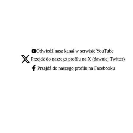
Odwiedź nasz kanał w serwisie YouTube
Youtube - otwiera się w nowej karcie
Przejdź do naszego profilu na X (dawniej Twitter)
X - otwiera się w nowej karcie
Przejdź do naszego profilu na Facebooku
Facebook - otwiera się w nowej karcie