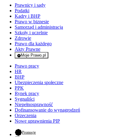
Prawnicy i sądy
Podatki
Kadry i BHP
Prawo w biznesie
Samorząd i administracja
Szkoły i uczelnie
Zdrowie
Prawo dla każdego
Akty Prawne
Moje Prawo.pl
- rejestracja i logowanie do serwisu
Prawo pracy
HR
BHP
Ubezpieczenia społeczne
PPK
Rynek pracy
Sygnaliści
Niepełnosprawność
Dofinansowanie do wynagrodzeń
Orzeczenia
Nowe uprawnienia PIP
- otwiera się w nowej karcie
Promocje