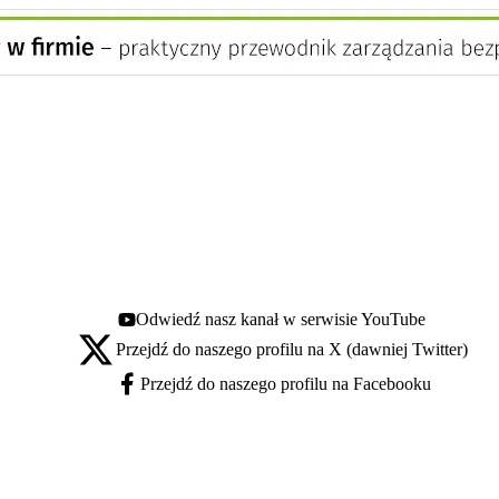
Odwiedź nasz kanał w serwisie YouTube
Youtube - otwiera się w nowej karcie
Przejdź do naszego profilu na X (dawniej Twitter)
X - otwiera się w nowej karcie
Przejdź do naszego profilu na Facebooku
Facebook - otwiera się w nowej karcie