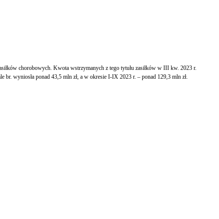
 zasiłków chorobowych. Kwota wstrzymanych z tego tytułu zasiłków w III kw. 2023 r.
 br. wyniosła ponad 43,5 mln zł, a w okresie I-IX 2023 r. – ponad 129,3 mln zł.