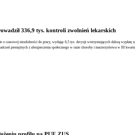
owadził 336,9 tys. kontroli zwolnień lekarskich
ie o czasowej niezdolności do pracy, wydając 6,5 tys. decyzji wstrzymujących dalszą wypłatę
dczeń pieniężnych z ubezpieczenia społecznego w razie choroby i macierzyństwa w III kwartale
ałożeniu profilu na PUE ZUS