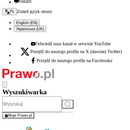
Podcasty
Zmień język - bieżący:
Zmień język strony
PL
English (EN)
Українська (UA)
Odwiedź nasz kanał w serwisie YouTube
Youtube - otwiera się w nowej karcie
Przejdź do naszego profilu na X (dawniej Twitter)
X - otwiera się w nowej karcie
Przejdź do naszego profilu na Facebooku
Facebook - otwiera się w nowej karcie
Wyszukiwarka
Szukaj
Moje Prawo.pl
- rejestracja i logowanie do serwisu