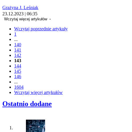
Grażyna J. Leśniak
23.12.2023 | 06:35
Wczytaj więcej artykułów
Wczytaj poprzednie artykuły
1
...
140
141
142
143
144
145
146
...
1604
Wczytaj więcej artykułów
Ostatnio dodane