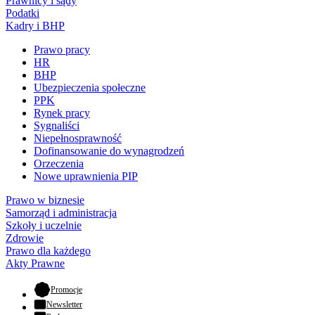
Prawnicy i sądy
Podatki
Kadry i BHP
Prawo pracy
HR
BHP
Ubezpieczenia społeczne
PPK
Rynek pracy
Sygnaliści
Niepełnosprawność
Dofinansowanie do wynagrodzeń
Orzeczenia
Nowe uprawnienia PIP
Prawo w biznesie
Samorząd i administracja
Szkoły i uczelnie
Zdrowie
Prawo dla każdego
Akty Prawne
- otwiera się w nowej karcie
Promocje
Newsletter