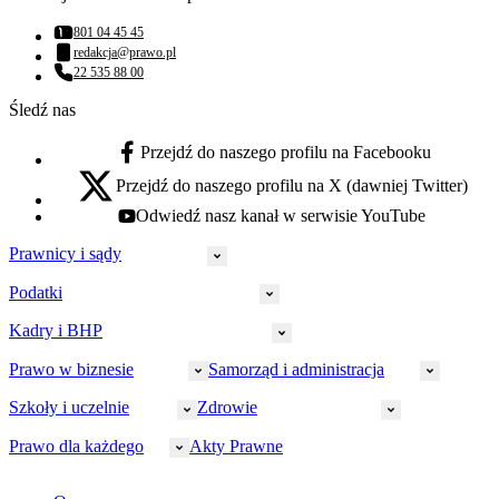
801 04 45 45
Numer telefonu:
redakcja@prawo.pl
Adres email:
22 535 88 00
Numer telefonu:
Śledź nas
Przejdź do naszego profilu na Facebooku
facebook - otwiera się w nowej karcie
Przejdź do naszego profilu na X (dawniej Twitter)
x - otwiera się w nowej karcie
Odwiedź nasz kanał w serwisie YouTube
youtube - otwiera się w nowej karcie
Prawnicy i sądy
Podatki
Wymiar sprawiedliwości
Prawnicy
Kadry i BHP
PIT
Prokuratura
CIT
Prawo w biznesie
Samorząd i administracja
Policja
Prawo pracy
VAT
Rynek
HR
Szkoły i uczelnie
Zdrowie
Akcyza
Strefa aplikanta
Prawo gospodarcze
Samorząd terytorialny
BHP
Ordynacja
LegalTech
Małe i średnie firmy
Bezpieczeństwo publiczne
Prawo dla każdego
Akty Prawne
Ubezpieczenia społeczne
Rachunkowość
Sędziowie
Kadry w oświacie
Farmacja
Spółki
Administracja publiczna
PPK
Doradca podatkowy
E-doręczenia
Zarządzanie oświatą
Finansowanie zdrowia
Finanse
Finanse samorządów
Rynek pracy
Finanse publiczne
Prawo na Oko