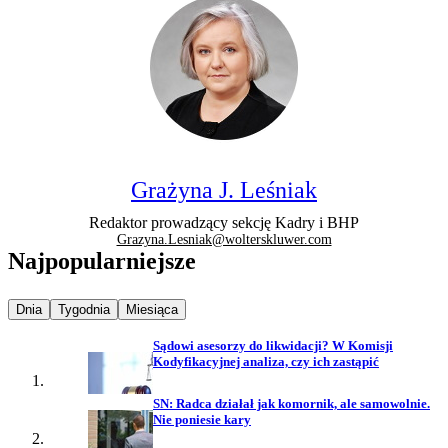
Grażyna J. Leśniak
Redaktor prowadzący sekcję Kadry i BHP
Grazyna.Lesniak@wolterskluwer.com
Najpopularniejsze
Najpopularniejsze wiadomości z
Najpopularniejsze wiadomości z
Najpopularniejsze wiadomości z
Dnia
Tygodnia
Miesiąca
Sądowi asesorzy do likwidacji? W Komisji
Kodyfikacyjnej analiza, czy ich zastąpić
SN: Radca działał jak komornik, ale samowolnie.
Nie poniesie kary