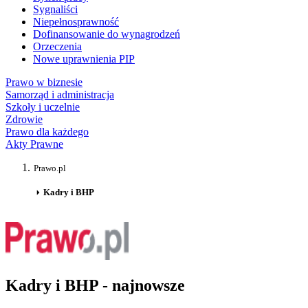
Sygnaliści
Niepełnosprawność
Dofinansowanie do wynagrodzeń
Orzeczenia
Nowe uprawnienia PIP
Prawo w biznesie
Samorząd i administracja
Szkoły i uczelnie
Zdrowie
Prawo dla każdego
Akty Prawne
Prawo.pl
Kadry i BHP
Kadry i BHP - najnowsze