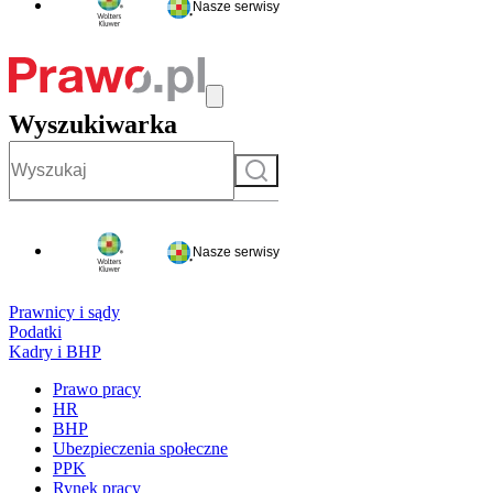
Nasze serwisy
Wyszukiwarka
Szukaj
Nasze serwisy
Prawnicy i sądy
Podatki
Kadry i BHP
Prawo pracy
HR
BHP
Ubezpieczenia społeczne
PPK
Rynek pracy