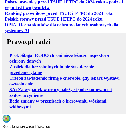
Polscy prawnicy przed TSUE i ETPC do 2024 roku - podział
otwiera się w nowej karcie
wg miast i województw
otwiera
Ranking prawników przed TSUE i ETPC do 2024 roku
otwiera się w
Polskie sprawy przed TSUE i ETPC do 2024 roku
DPIA: Ocena skutków dla ochrony danych osobowych dla
otwiera się w nowej karcie
systemów AI
Prawo.pl radzi
Prof. Sibiga: RODO chroni niezależność inspektora
ochrony danych
Zasiłek dla bezrobotnych to nie świadczenie
przedemerytalne
Trzeba zawiadomić firmę o chorobie, gdy lekarz wystawi
e-zwolnienie
SA: Za wypadek w pracy należy się odszkodowanie i
zadośćuczynienie
Będą zmiany w przepisach o kierowaniu wózkami
widłowymi
Redakcja serwisu Prawo.pl