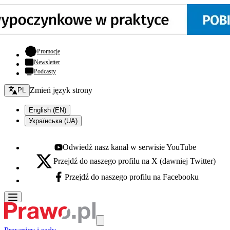
- otwiera się w nowej karcie
Promocje
Newsletter
Podcasty
Zmień język - bieżący:
Zmień język strony
PL
English (EN)
Українська (UA)
Odwiedź nasz kanał w serwisie YouTube
Youtube - otwiera się w nowej karcie
Przejdź do naszego profilu na X (dawniej Twitter)
X - otwiera się w nowej karcie
Przejdź do naszego profilu na Facebooku
Facebook - otwiera się w nowej karcie